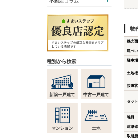
不動産コラム
物
採光面
建ぺい
駐車場
種別から検索
土地権
接道状
新築一戸建て
中古一戸建て
セット
地目
建築確
マンション
土地
取引態