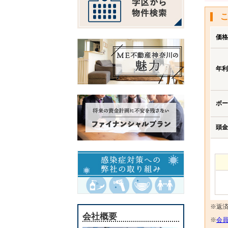
価格
年利
ボー
頭金
※返
会社概要
※
会員