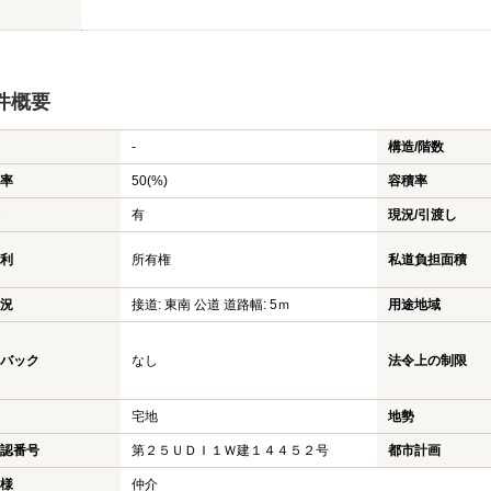
件概要
-
構造/階数
率
50(%)
容積率
有
現況/引渡し
利
所有権
私道負担面積
況
接道: 東南 公道 道路幅: 5ｍ
用途地域
バック
なし
法令上の制限
宅地
地勢
認番号
第２５ＵＤＩ１Ｗ建１４４５２号
都市計画
様
仲介