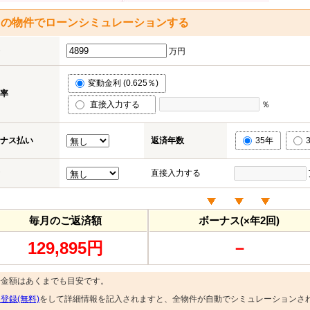
この物件でローンシミュレーションする
万円
変動金利 (0.625％)
率
直接入力する
％
ナス払い
返済年数
35年
直接入力する
毎月のご返済額
ボーナス(×年2回)
129,895円
－
済金額はあくまでも目安です。
登録(無料)
をして詳細情報を記入されますと、全物件が自動でシミュレーションさ