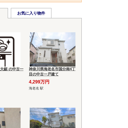
お気に入り物件
大鋸 の中古一
神奈川県海老名市国分南4丁
目の中古一戸建て
4,299万円
海老名 駅