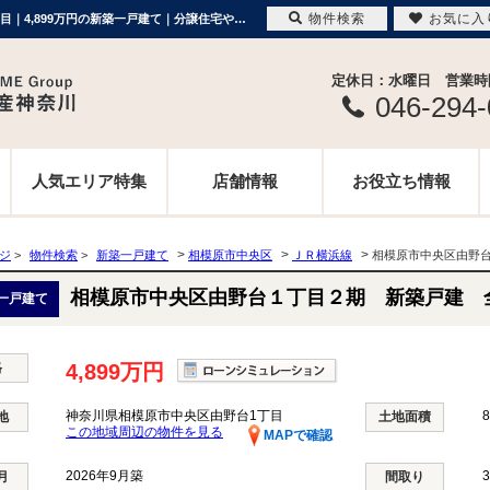
物件検索
お気に入
相模原市中央区由野台１丁目２期 新築戸建 全２棟 神奈川県相模原市中央区由野台1丁目｜4,899万円の新築一戸建て｜分譲住宅や新築物件｜ME不動産神奈川
定休日：水曜日 営業時間 
046-294
人気エリア特集
店舗情報
お役立ち情報
>
>
>
ージ
>
物件検索
>
新築一戸建て
相模原市中央区
ＪＲ横浜線
相模原市中央区由野
相模原市中央区由野台１丁目２期 新築戸建 
一戸建て
格
4,899万円
神奈川県相模原市中央区由野台1丁目
8
地
土地面積
この地域周辺の物件を見る
MAPで確認
2026年9月築
月
間取り