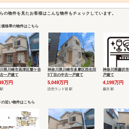
らの物件を見たお客様はこんな物件もチェックしています。
じ価格帯の物件はこちら
川県川崎市高津区蟹ケ谷
神奈川県川崎市多摩区西生田
神奈川県藤沢市
古一戸建て
5丁目の中古一戸建て
戸建て
349万円
5,049万円
4,199万円
 駅
読売ランド前 駅
藤沢 駅
さの近い物件はこちら