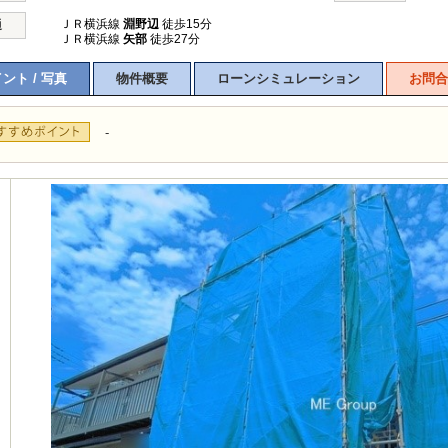
ＪＲ横浜線
淵野辺
徒歩15分
通
ＪＲ横浜線
矢部
徒歩27分
ント / 写真
物件概要
ローンシミュレーション
お問合
-