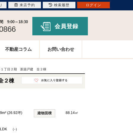
り
来店予約
検索履歴
ログイン
9:00～18:30
会員登録
-0866
不動産コラム
お問い合わせ
台１丁目２期 新築戸建 全２棟
全２棟
9m² (26.92坪)
88.14㎡
建物面積
3LDK （-）