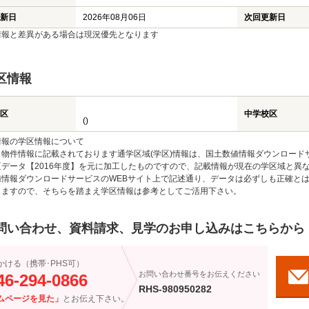
新日
2026年08月06日
次回更新日
情報と差異がある場合は現況優先となります
区情報
区
中学校区
()
情報の学区情報について
物件情報に記載されております通学区域(学区)情報は、国土数値情報ダウンロードサ
区データ【2016年度】を元に加工したものですので、記載情報が現在の学区域と異
値情報ダウンロードサービスのWEBサイト上で記述通り、データは必ずしも正確とは
りますので、そちらを踏まえ学区情報は参考としてご活用下さい。
問い合わせ、資料請求、見学のお申し込みはこちらから
かける（携帯･PHS可）
お問い合わせ番号をお伝えください
46-294-0866
RHS-980950282
ムページを見た」
とお伝え下さい。