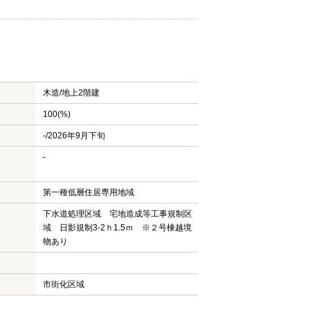
木造/
地上2階建
100(%)
-/2026年9月下旬
-
第一種低層住居専用地域
下水道処理区域 宅地造成等工事規制区
域 日影規制3-2ｈ1.5ｍ ※２号棟越境
物あり
市街化区域