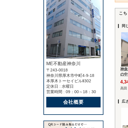
こち
同
ME不動産神奈川
神奈
〒243-0018
の中
神奈川県厚木市中町4-9-18
本厚木トーセイビルⅡ302
4,
定休日 : 水曜日
高田
営業時間 : 09：00～18：30
広
会社概要