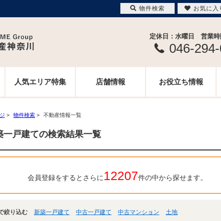
物件検索
お気に入
定休日：水曜日 営業時間 
046-294
人気エリア特集
店舗情報
お役立ち情報
ージ
>
物件検索
>
不動産情報一覧
築一戸建ての検索結果一覧
12207
会員登録をするとさらに
件の中から探せます。
で絞り込む
新築一戸建て
中古一戸建て
中古マンション
土地