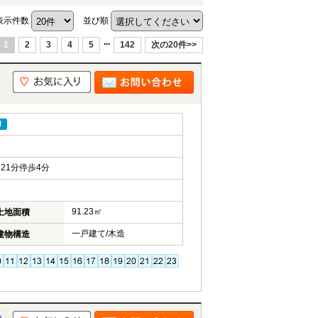
表示件数
並び順
...
1
2
3
4
5
142
次の20件>>
り
21分停歩4分
91.23㎡
土地面積
一戸建て/木造
建物構造
松