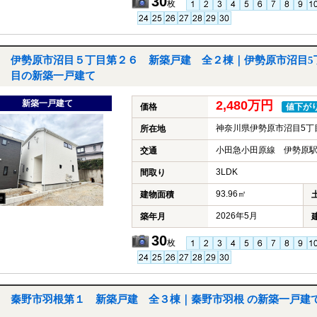
30
枚
伊勢原市沼目５丁目第２６ 新築戸建 全２棟｜伊勢原市沼目5
目の新築一戸建て
新築一戸建て
2,480万円
価格
値下が
神奈川県伊勢原市沼目5丁
所在地
小田急小田原線 伊勢原駅
交通
3LDK
間取り
93.96㎡
建物面積
2026年5月
築年月
30
枚
秦野市羽根第１ 新築戸建 全３棟｜秦野市羽根 の新築一戸建