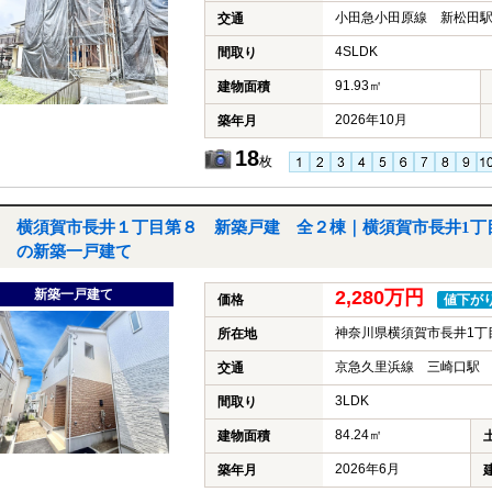
小田急小田原線 新松田駅
交通
4SLDK
間取り
91.93㎡
建物面積
2026年10月
築年月
18
枚
横須賀市長井１丁目第８ 新築戸建 全２棟｜横須賀市長井1丁
の新築一戸建て
新築一戸建て
2,280万円
価格
値下が
神奈川県横須賀市長井1丁
所在地
京急久里浜線 三崎口駅 
交通
3LDK
間取り
84.24㎡
建物面積
2026年6月
築年月