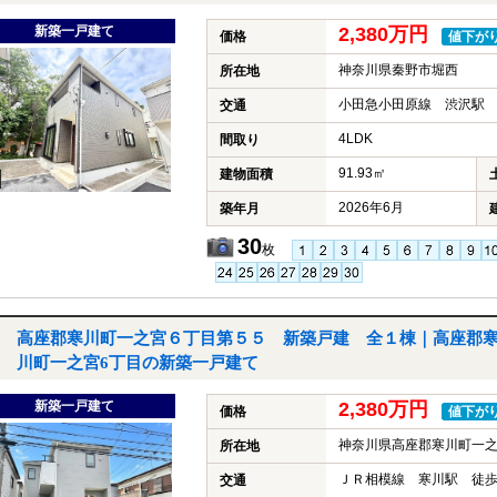
新築一戸建て
2,380万円
価格
値下が
神奈川県秦野市堀西
所在地
小田急小田原線 渋沢駅 
交通
4LDK
間取り
91.93㎡
建物面積
2026年6月
築年月
30
枚
高座郡寒川町一之宮６丁目第５５ 新築戸建 全１棟｜高座郡
川町一之宮6丁目の新築一戸建て
新築一戸建て
2,380万円
価格
値下が
神奈川県高座郡寒川町一之
所在地
ＪＲ相模線 寒川駅 徒歩
交通