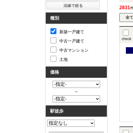
2831
種別
新築一戸建て
check
中古一戸建て
中古マンション
土地
価格
～
駅徒歩