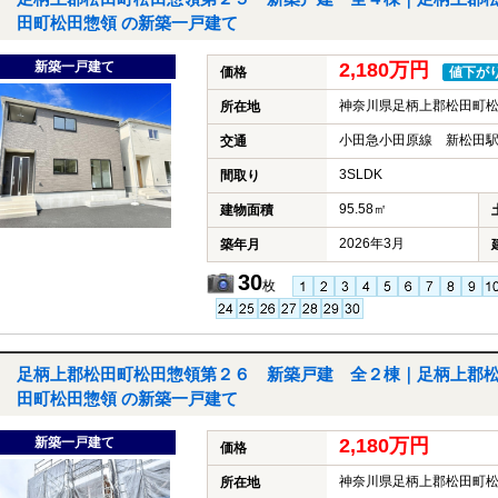
田町松田惣領 の新築一戸建て
新築一戸建て
2,180万円
価格
値下が
神奈川県足柄上郡松田町
所在地
小田急小田原線 新松田駅
交通
3SLDK
間取り
95.58㎡
建物面積
2026年3月
築年月
30
枚
足柄上郡松田町松田惣領第２６ 新築戸建 全２棟｜足柄上郡
田町松田惣領 の新築一戸建て
新築一戸建て
2,180万円
価格
神奈川県足柄上郡松田町
所在地