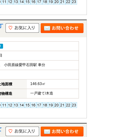
丁
り
目
 小田原線愛甲石田駅 車分
146.63㎡
土地面積
一戸建て/木造
建物構造
て