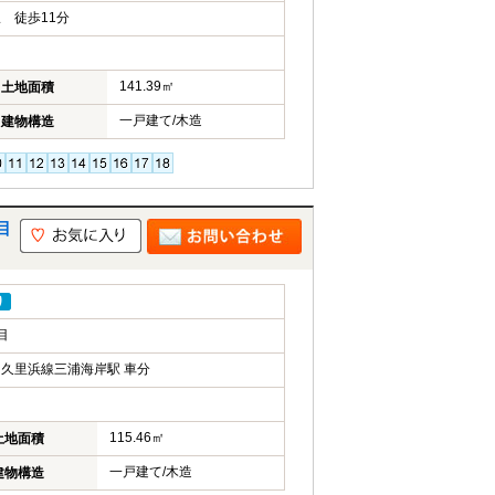
 徒歩11分
141.39㎡
土地面積
一戸建て/木造
建物構造
目
り
目
久里浜線三浦海岸駅 車分
115.46㎡
土地面積
一戸建て/木造
建物構造