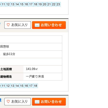
松
松田惣領
 徒歩11分
141.09㎡
土地面積
一戸建て/木造
建物構造
建