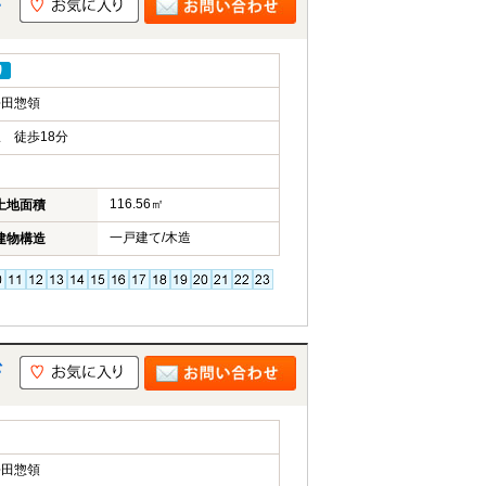
り
松田惣領
 徒歩18分
116.56㎡
土地面積
一戸建て/木造
建物構造
松
松田惣領