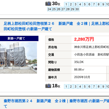
30
枚
足柄上郡松田町松田惣領第２６ 新築戸建 全２棟｜足柄上郡
田町松田惣領 の新築一戸建て
新築一戸建て
2,280万円
価格
神奈川県足柄上郡松田町
所在地
小田急小田原線 新松田駅
交通
3SLDK
間取り
86.86㎡
建物面積
2026年10月
築年月
18
枚
秦野市堀西第２４ 新築戸建 全２棟｜秦野市堀西 の新築一戸
て