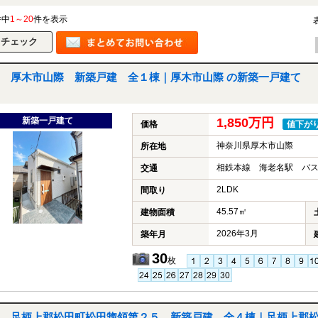
件中
1～20
件を表示
厚木市山際 新築戸建 全１棟｜厚木市山際 の新築一戸建て
新築一戸建て
1,850万円
価格
値下が
神奈川県厚木市山際
所在地
相鉄本線 海老名駅 バス
交通
2LDK
間取り
45.57㎡
建物面積
2026年3月
築年月
30
枚
足柄上郡松田町松田惣領第２５ 新築戸建 全４棟｜足柄上郡