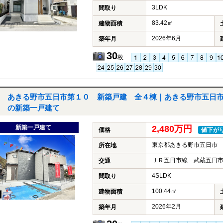
3LDK
間取り
83.42㎡
建物面積
2026年6月
築年月
30
枚
あきる野市五日市第１０ 新築戸建 全４棟｜あきる野市五日
の新築一戸建て
新築一戸建て
2,480万円
価格
値下が
東京都あきる野市五日市
所在地
ＪＲ五日市線 武蔵五日市
交通
4SLDK
間取り
100.44㎡
建物面積
2026年2月
築年月