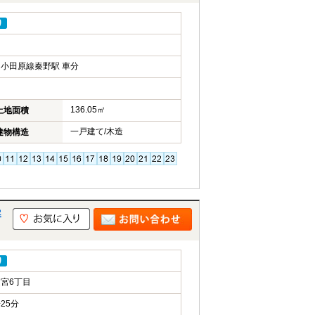
り
小田原線秦野駅 車分
136.05㎡
土地面積
一戸建て/木造
建物構造
寒
り
宮6丁目
25分