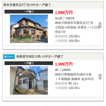
厚木市妻田北3丁目の中古一戸建て
一戸建て
1,999万円
4LDK / 1992年
神奈川県厚木市妻田北3丁目
小田急小田原線 本厚木 バス12分
停歩7分
建物面積
120.89㎡
土地面積
109.09㎡
相模原市緑区大島 の中古一戸建て
値下がり
一戸建て
1,999万円
4K / 1994年
神奈川県相模原市緑区大島
ＪＲ相模線 南橋本 徒歩52分
建物面積
80.14㎡
土地面積
142.04㎡