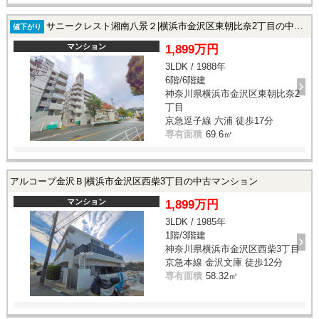
サニークレスト湘南八景２|横浜市金沢区東朝比奈2丁目の中古マンション
値下がり
マンション
1,899万円
3LDK / 1988年
6階/6階建
神奈川県横浜市金沢区東朝比奈2
丁目
京急逗子線 六浦 徒歩17分
専有面積
69.6㎡
アルコープ金沢Ｂ|横浜市金沢区西柴3丁目の中古マンション
マンション
1,899万円
3LDK / 1985年
1階/3階建
神奈川県横浜市金沢区西柴3丁目
京急本線 金沢文庫 徒歩12分
専有面積
58.32㎡