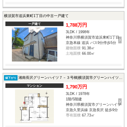
横須賀市追浜東町1丁目の中古一戸建て
一戸建て
1,788万円
3LDK / 1998年
神奈川県横須賀市追浜東町1丁目
京急本線 追浜 バス9分停歩5分
建物面積
91.38㎡
土地面積
66.00㎡
湘南長沢グリーンハイツ７－３号棟|横須賀市グリーンハイツ の中古マンション
値下がり
マンション
1,790万円
3LDK / 1978年
1階/5階建
神奈川県横須賀市グリーンハイツ
京急久里浜線 京急長沢 徒歩9分
専有面積
67.73㎡