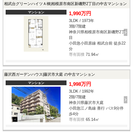
相武台グリーンハイツＡ棟|相模原市南区新磯野2丁目の中古マンション
マンション
1,990万円
3LDK / 1973年
3階/7階建
神奈川県相模原市南区新磯野2丁
目
小田急小田原線 相武台前 徒歩22
分
専有面積
71.94㎡
藤沢西ガーデンハウス|藤沢市大庭 の中古マンション
マンション
1,998万円
3LDK / 1992年
2階/7階建
神奈川県藤沢市大庭
小田急江ノ島線 善行 バス9分停
歩4分
専有面積
65.14㎡