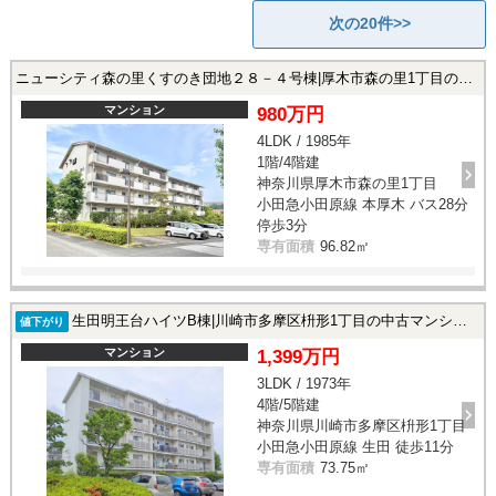
次の20件>>
ニューシティ森の里くすのき団地２８－４号棟|厚木市森の里1丁目の中古マンション
マンション
980万円
4LDK / 1985年
1階/4階建
神奈川県厚木市森の里1丁目
小田急小田原線 本厚木 バス28分
停歩3分
専有面積
96.82㎡
生田明王台ハイツB棟|川崎市多摩区枡形1丁目の中古マンション
値下がり
マンション
1,399万円
3LDK / 1973年
4階/5階建
神奈川県川崎市多摩区枡形1丁目
小田急小田原線 生田 徒歩11分
専有面積
73.75㎡