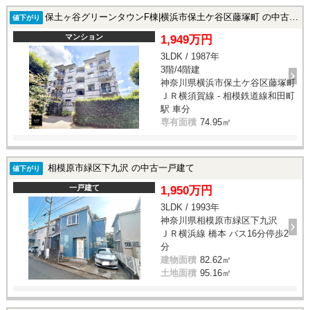
保土ヶ谷グリーンタウンF棟|横浜市保土ケ谷区藤塚町 の中古マンション
値下がり
マンション
1,949万円
3LDK / 1987年
3階/4階建
神奈川県横浜市保土ケ谷区藤塚町
ＪＲ横須賀線 - 相模鉄道線和田町
駅 車分
専有面積
74.95㎡
相模原市緑区下九沢 の中古一戸建て
値下がり
一戸建て
1,950万円
3LDK / 1993年
神奈川県相模原市緑区下九沢
ＪＲ横浜線 橋本 バス16分停歩2
分
建物面積
82.62㎡
土地面積
95.16㎡