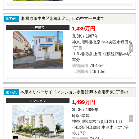
相模原市中央区水郷田名1丁目の中古一戸建て
値下がり
一戸建て
1,439万円
3LDK / 1987年
神奈川県相模原市中央区水郷田名
1丁目
ＪＲ相模線 上溝 相模線南橋本駅
車分
建物面積
79.48㎡
土地面積
119.13㎡
本厚木リバーサイドマンション参番館|厚木市妻田東1丁目の中古マンション
値下がり
マンション
1,499万円
3LDK / 1985年
5階/5階建
神奈川県厚木市妻田東1丁目
小田急小田原線 本厚木 バス7分
停歩7分