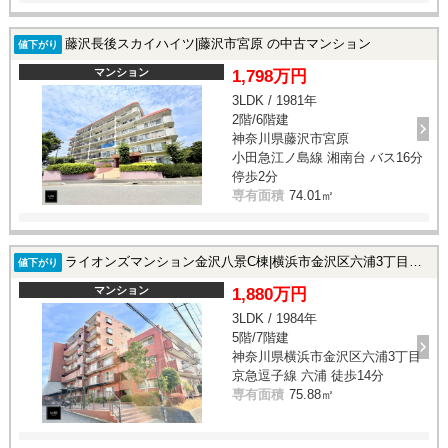
藤沢長後スカイハイツ|藤沢市宮原 の中古マンション
値下がり
マンション
1,798万円
3LDK / 1981年
2階/6階建
神奈川県藤沢市宮原
小田急江ノ島線 湘南台 バス16分
停歩2分
専有面積
74.01㎡
ライオンズマンション金沢八景C棟|横浜市金沢区六浦3丁目の中古マンション
値下がり
マンション
1,880万円
3LDK / 1984年
5階/7階建
神奈川県横浜市金沢区六浦3丁目
京急逗子線 六浦 徒歩14分
専有面積
75.88㎡