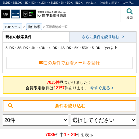
3LDK・3SLDK・4K・4DK・4LDK・4SLDK・5K・5DK・5LDK・それ以上 ｜神奈川の新築・中古一戸建て、不動産情報ならME不動産神奈川
検索
TOPページ
>
物件検索
>
不動産情報一覧
現在の検索条件
さらに条件を絞り込む
3LDK・3SLDK・4K・4DK・4LDK・4SLDK・5K・5DK・5LDK・それ以上
この条件で新着メールを登録
7035件
見つかりました！
会員限定物件は
12157
件あります。
今すぐ見る
条件を絞り込む
7035
1～20
件中
件を表示