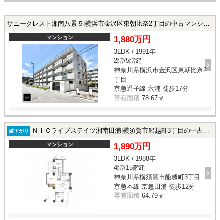
サニークレスト湘南八景５|横浜市金沢区東朝比奈2丁目の中古マンション
マンション
1,880万円
3LDK / 1991年
2階/5階建
神奈川県横浜市金沢区東朝比奈2
丁目
京急逗子線 六浦 徒歩17分
専有面積
78.67㎡
ＮＩＣライブステイツ湘南田浦|横須賀市船越町3丁目の中古マンション
値下がり
マンション
1,890万円
3LDK / 1988年
4階/15階建
神奈川県横須賀市船越町3丁目
京急本線 京急田浦 徒歩12分
専有面積
64.79㎡