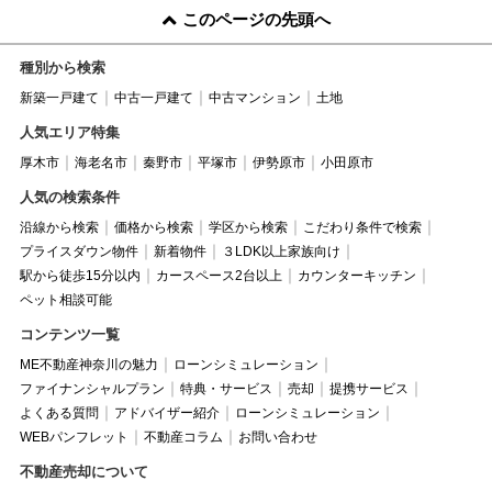
このページの先頭へ
種別から検索
新築一戸建て
中古一戸建て
中古マンション
土地
人気エリア特集
厚木市
海老名市
秦野市
平塚市
伊勢原市
小田原市
人気の検索条件
沿線から検索
価格から検索
学区から検索
こだわり条件で検索
プライスダウン物件
新着物件
３LDK以上家族向け
駅から徒歩15分以内
カースペース2台以上
カウンターキッチン
ペット相談可能
コンテンツ一覧
ME不動産神奈川の魅力
ローンシミュレーション
ファイナンシャルプラン
特典・サービス
売却
提携サービス
よくある質問
アドバイザー紹介
ローンシミュレーション
WEBパンフレット
不動産コラム
お問い合わせ
不動産売却について