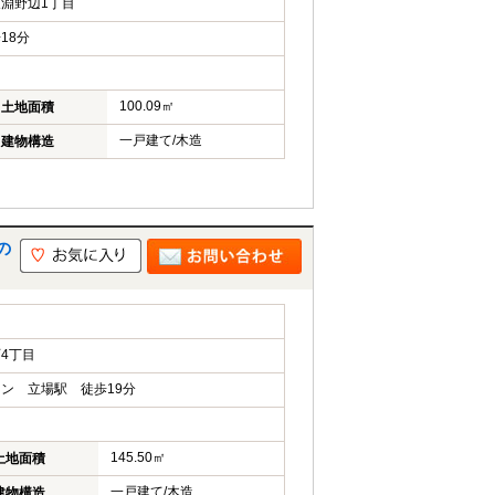
淵野辺1丁目
18分
100.09㎡
土地面積
一戸建て/木造
建物構造
の
4丁目
ン 立場駅 徒歩19分
145.50㎡
土地面積
一戸建て/木造
建物構造