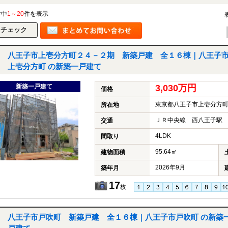
件中
1～20
件を表示
八王子市上壱分方町２４－２期 新築戸建 全１６棟｜八王子
上壱分方町 の新築一戸建て
新築一戸建て
3,030万円
価格
東京都八王子市上壱分方
所在地
ＪＲ中央線 西八王子駅 
交通
4LDK
間取り
95.64㎡
建物面積
2026年9月
築年月
17
枚
八王子市戸吹町 新築戸建 全１６棟｜八王子市戸吹町 の新築