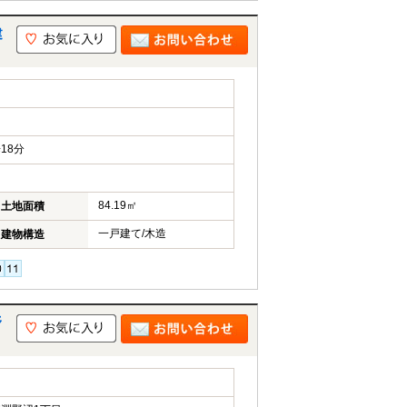
建
18分
84.19㎡
土地面積
一戸建て/木造
建物構造
野