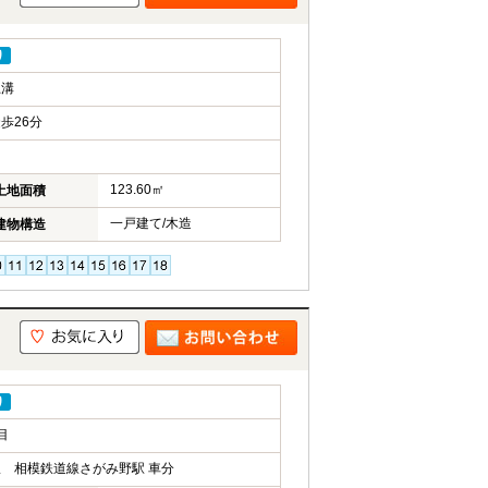
り
上溝
歩26分
123.60㎡
土地面積
一戸建て/木造
建物構造
り
目
 相模鉄道線さがみ野駅 車分