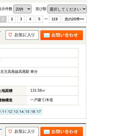
表示件数
並び順
...
1
2
3
4
5
119
次の20件>>
市
町
京王高尾線高尾駅 車分
131.58㎡
土地面積
一戸建て/木造
建物構造
一