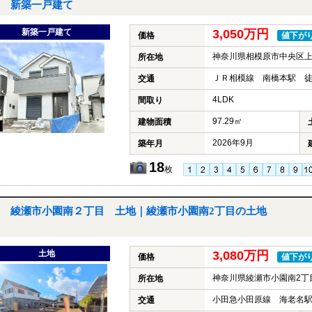
新築一戸建て
新築一戸建て
3,050万円
価格
値下が
神奈川県相模原市中央区
所在地
ＪＲ相模線 南橋本駅 徒
交通
4LDK
間取り
97.29㎡
建物面積
2026年9月
築年月
18
枚
綾瀬市小園南２丁目 土地｜綾瀬市小園南2丁目の土地
土地
3,080万円
価格
値下が
神奈川県綾瀬市小園南2丁
所在地
小田急小田原線 海老名駅
交通