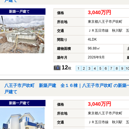
戸建て
新築一戸建て
3,040万円
価格
東京都八王子市戸吹町
所在地
ＪＲ五日市線 秋川駅 五
交通
4LDK
間取り
96.88㎡
建物面積
2026年9月
築年月
12
枚
八王子市戸吹町 新築戸建 全１６棟｜八王子市戸吹町 の新築
戸建て
新築一戸建て
3,040万円
価格
東京都八王子市戸吹町
所在地
ＪＲ五日市線 秋川駅 五
交通