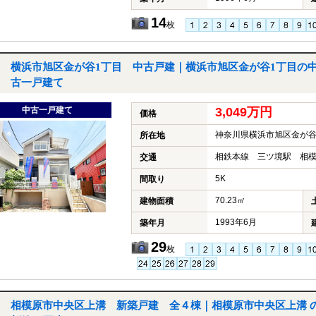
14
枚
横浜市旭区金が谷1丁目 中古戸建｜横浜市旭区金が谷1丁目の
古一戸建て
中古一戸建て
3,049万円
価格
神奈川県横浜市旭区金が谷
所在地
相鉄本線 三ツ境駅 相模
交通
5K
間取り
70.23㎡
建物面積
1993年6月
築年月
29
枚
相模原市中央区上溝 新築戸建 全４棟｜相模原市中央区上溝 