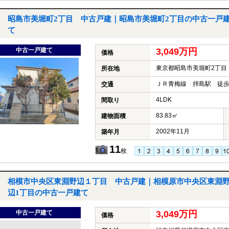
昭島市美堀町2丁目 中古戸建｜昭島市美堀町2丁目の中古一戸
て
中古一戸建て
3,049万円
価格
東京都昭島市美堀町2丁目
所在地
ＪＲ青梅線 拝島駅 徒歩
交通
4LDK
間取り
83.83㎡
建物面積
2002年11月
築年月
11
枚
相模市中央区東淵野辺１丁目 中古戸建｜相模原市中央区東淵
辺1丁目の中古一戸建て
中古一戸建て
3,049万円
価格