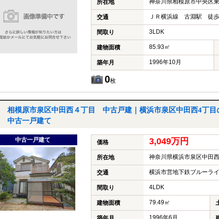
神奈川県相模原市中央区東
所在地
ＪＲ横浜線 古淵駅 徒歩
交通
3LDK
間取り
85.93㎡
建物面積
1996年10月
築年月
0
枚
相模原市泉区中田西４丁目 中古戸建｜横浜市泉区中田西4丁目
中古一戸建て
中古一戸建て
3,049万円
価格
神奈川県横浜市泉区中田西
所在地
横浜市営地下鉄ブルーライ
交通
4LDK
間取り
79.49㎡
建物面積
1996年6月
築年月