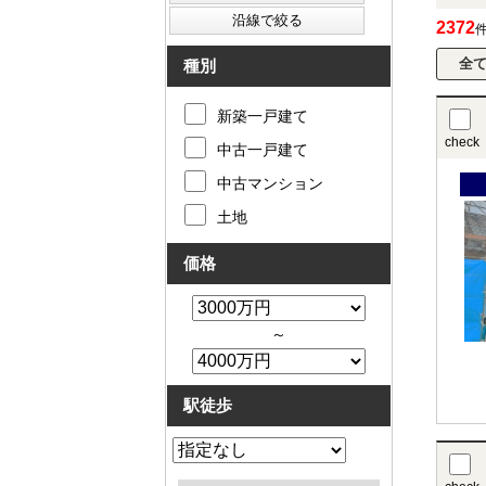
2372
種別
新築一戸建て
check
中古一戸建て
中古マンション
土地
価格
～
駅徒歩