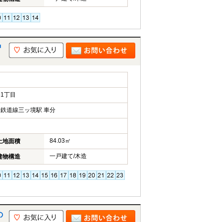
中
1丁目
鉄道線三ッ境駅 車分
84.03㎡
土地面積
一戸建て/木造
建物構造
の