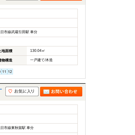
日市線武蔵引田駅 車分
130.04㎡
土地面積
一戸建て/木造
建物構造
一
日市線東秋留駅 車分