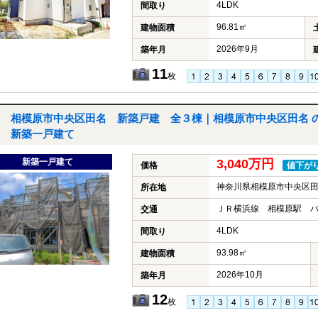
4LDK
間取り
96.81㎡
建物面積
2026年9月
築年月
11
枚
相模原市中央区田名 新築戸建 全３棟｜相模原市中央区田名 
新築一戸建て
新築一戸建て
3,040万円
価格
値下が
神奈川県相模原市中央区
所在地
ＪＲ横浜線 相模原駅 バ
交通
4LDK
間取り
93.98㎡
建物面積
2026年10月
築年月
12
枚