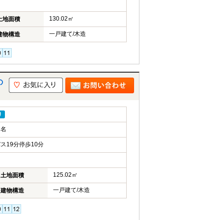
130.02㎡
土地面積
一戸建て/木造
建物構造
の
り
田名
ス19分停歩10分
125.02㎡
土地面積
一戸建て/木造
建物構造