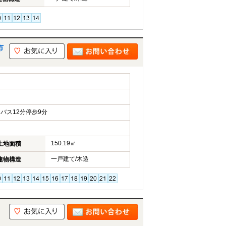
市
バス12分停歩9分
150.19㎡
土地面積
一戸建て/木造
建物構造