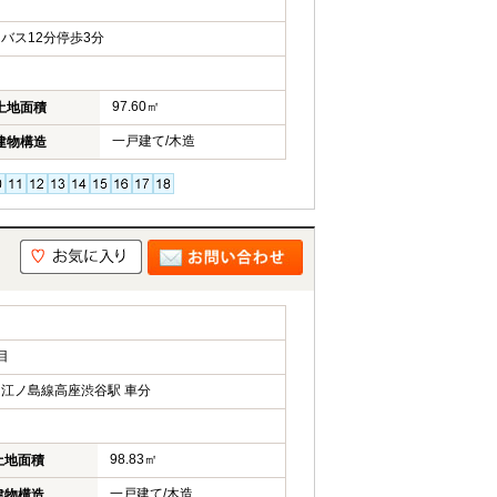
バス12分停歩3分
97.60㎡
土地面積
一戸建て/木造
建物構造
目
江ノ島線高座渋谷駅 車分
98.83㎡
土地面積
一戸建て/木造
建物構造