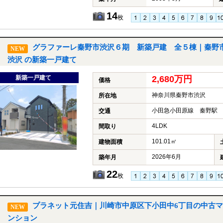
14
枚
グラファーレ秦野市渋沢６期 新築戸建 全５棟｜秦野
NEW
渋沢 の新築一戸建て
新築一戸建て
2,680万円
価格
神奈川県秦野市渋沢
所在地
小田急小田原線 秦野駅 
交通
4LDK
間取り
101.01㎡
建物面積
2026年6月
築年月
22
枚
プラネット元住吉｜川崎市中原区下小田中6丁目の中古マ
NEW
ンション