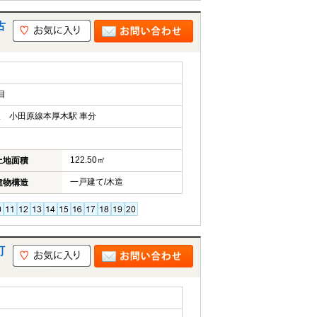
古
目
 小田原線本厚木駅 車分
122.50㎡
土地面積
一戸建て/木造
建物構造
町