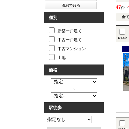
47
件中
種別
新築一戸建て
check
中古一戸建て
中古マンション
土地
価格
～
駅徒歩