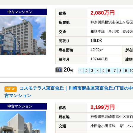
中古マンション
2,080万円
価格
神奈川県横浜市保土ケ谷
所在地
相鉄本線 星川駅 徒歩6
交通
1SLDK
間取り
42.92㎡
専有面積
所在
1974年2月
築年月
建物
20
枚
コスモテラス東百合丘｜川崎市麻生区東百合丘3丁目の中
NEW
古マンション
中古マンション
2,199万円
価格
神奈川県川崎市麻生区東百
所在地
小田急小田原線 -駅 バス
交通