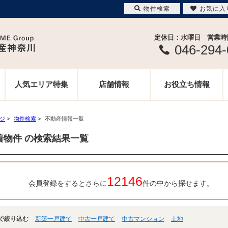
物件検索
お気に入
定休日：水曜日 営業時間 
046-294
人気エリア特集
店舗情報
お役立ち情報
ージ
>
物件検索
>
不動産情報一覧
着物件 の検索結果一覧
12146
会員登録をするとさらに
件の中から探せます。
で絞り込む
新築一戸建て
中古一戸建て
中古マンション
土地