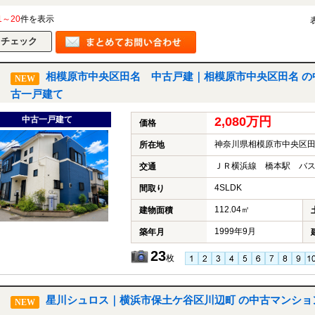
1～20
件を表示
相模原市中央区田名 中古戸建｜相模原市中央区田名 の
NEW
古一戸建て
中古一戸建て
2,080万円
価格
神奈川県相模原市中央区
所在地
ＪＲ横浜線 橋本駅 バス
交通
4SLDK
間取り
112.04㎡
建物面積
1999年9月
築年月
23
枚
星川シュロス｜横浜市保土ケ谷区川辺町 の中古マンショ
NEW