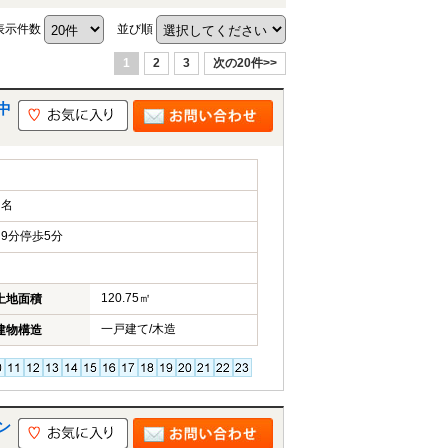
表示件数
並び順
1
2
3
次の20件>>
中
田名
9分停歩5分
120.75㎡
土地面積
一戸建て/木造
建物構造
ン