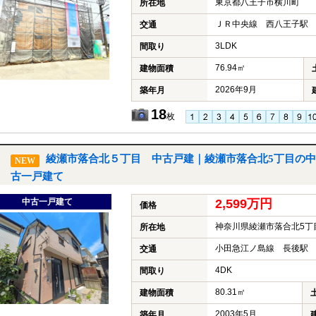
東京都八王子市横川町
所在地
ＪＲ中央線 西八王子駅 
交通
3LDK
間取り
76.94㎡
建物面積
2026年9月
築年月
18
枚
綾瀬市落合北５丁目 中古戸建｜綾瀬市落合北5丁目の中
NEW
古一戸建て
中古一戸建て
2,599万円
価格
神奈川県綾瀬市落合北5丁
所在地
小田急江ノ島線 長後駅 
交通
4DK
間取り
80.31㎡
建物面積
2003年5月
築年月