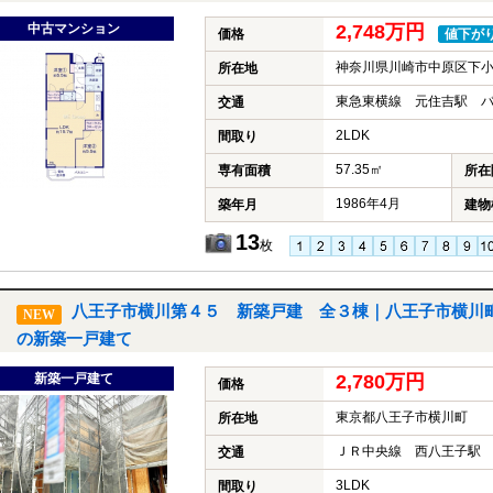
中古マンション
2,748万円
価格
値下が
神奈川県川崎市中原区下小
所在地
東急東横線 元住吉駅 バ
交通
2LDK
間取り
57.35㎡
専有面積
所在
1986年4月
築年月
建物
13
枚
八王子市横川第４５ 新築戸建 全３棟｜八王子市横川
NEW
の新築一戸建て
新築一戸建て
2,780万円
価格
東京都八王子市横川町
所在地
ＪＲ中央線 西八王子駅 
交通
3LDK
間取り