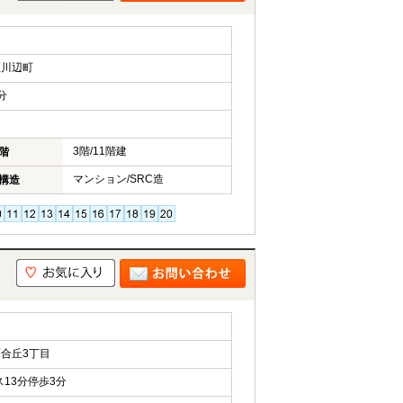
区川辺町
分
3階/11階建
階
マンション/SRC造
構造
合丘3丁目
13分停歩3分