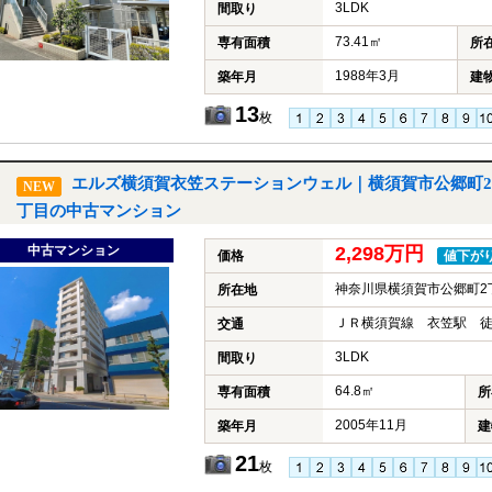
3LDK
間取り
73.41㎡
専有面積
所
1988年3月
築年月
建
13
枚
エルズ横須賀衣笠ステーションウェル｜横須賀市公郷町2
NEW
丁目の中古マンション
中古マンション
2,298万円
価格
値下が
神奈川県横須賀市公郷町2
所在地
ＪＲ横須賀線 衣笠駅 徒
交通
3LDK
間取り
64.8㎡
専有面積
所
2005年11月
築年月
建
21
枚