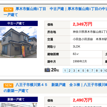
厚木市飯山南1丁目 中古戸建｜厚木市飯山南1丁目の中
NEW
一戸建て
中古一戸建て
2,349万円
価格
神奈川県厚木市飯山南1丁
所在地
小田急小田原線 本厚木駅
交通
3LDK
間取り
82㎡
建物面積
1998年2月
築年月
20
枚
八王子市横川第４５ 新築戸建 全３棟｜八王子市横川
NEW
の新築一戸建て
新築一戸建て
2,490万円
価格