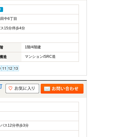
り
田中6丁目
ス15分停歩4分
1階/4階建
階
マンション/SRC造
構造
町
バス12分停歩3分