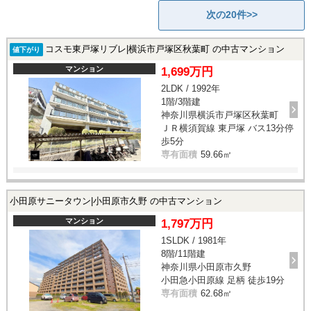
次の20件>>
コスモ東戸塚リブレ|横浜市戸塚区秋葉町 の中古マンション
値下がり
マンション
1,699万円
2LDK / 1992年
1階/3階建
神奈川県横浜市戸塚区秋葉町
ＪＲ横須賀線 東戸塚 バス13分停
歩5分
専有面積
59.66㎡
小田原サニータウン|小田原市久野 の中古マンション
マンション
1,797万円
1SLDK / 1981年
8階/11階建
神奈川県小田原市久野
小田急小田原線 足柄 徒歩19分
専有面積
62.68㎡