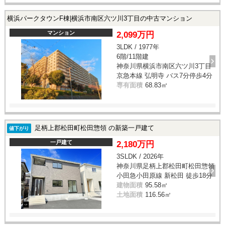
横浜パークタウンF棟|横浜市南区六ツ川3丁目の中古マンション
マンション
2,099万円
3LDK / 1977年
6階/11階建
神奈川県横浜市南区六ツ川3丁目
京急本線 弘明寺 バス7分停歩4分
専有面積
68.83㎡
足柄上郡松田町松田惣領 の新築一戸建て
値下がり
一戸建て
2,180万円
3SLDK / 2026年
神奈川県足柄上郡松田町松田惣領
小田急小田原線 新松田 徒歩18分
建物面積
95.58㎡
土地面積
116.56㎡