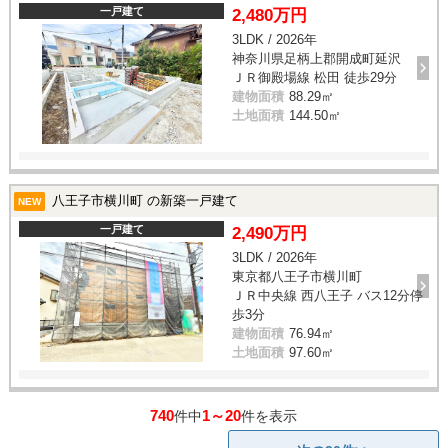
一戸建て
2,480万円
3LDK / 2026年
神奈川県足柄上郡開成町延沢
ＪＲ御殿場線 松田 徒歩29分
建物面積
88.29㎡
土地面積
144.50㎡
八王子市横川町 の新築一戸建て
NEW
一戸建て
2,490万円
3LDK / 2026年
東京都八王子市横川町
ＪＲ中央線 西八王子 バス12分停
歩3分
建物面積
76.94㎡
土地面積
97.60㎡
740
1～20
件中
件を表示