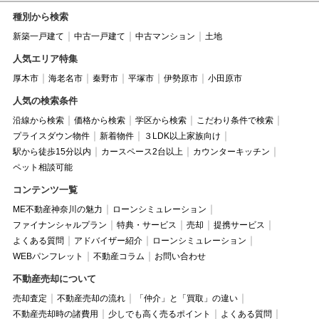
種別から検索
新築一戸建て
中古一戸建て
中古マンション
土地
人気エリア特集
厚木市
海老名市
秦野市
平塚市
伊勢原市
小田原市
人気の検索条件
沿線から検索
価格から検索
学区から検索
こだわり条件で検索
プライスダウン物件
新着物件
３LDK以上家族向け
駅から徒歩15分以内
カースペース2台以上
カウンターキッチン
ペット相談可能
コンテンツ一覧
ME不動産神奈川の魅力
ローンシミュレーション
ファイナンシャルプラン
特典・サービス
売却
提携サービス
よくある質問
アドバイザー紹介
ローンシミュレーション
WEBパンフレット
不動産コラム
お問い合わせ
不動産売却について
売却査定
不動産売却の流れ
「仲介」と「買取」の違い
不動産売却時の諸費用
少しでも高く売るポイント
よくある質問