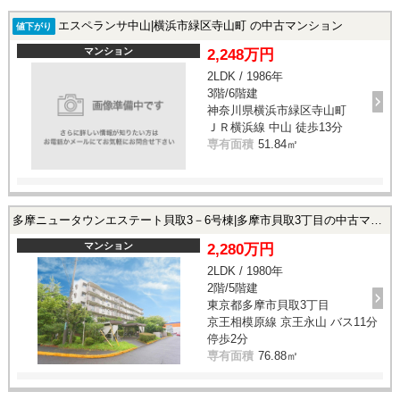
エスペランサ中山|横浜市緑区寺山町 の中古マンション
値下がり
マンション
2,248万円
2LDK / 1986年
3階/6階建
神奈川県横浜市緑区寺山町
ＪＲ横浜線 中山 徒歩13分
専有面積
51.84㎡
多摩ニュータウンエステート貝取3－6号棟|多摩市貝取3丁目の中古マンション
マンション
2,280万円
2LDK / 1980年
2階/5階建
東京都多摩市貝取3丁目
京王相模原線 京王永山 バス11分
停歩2分
専有面積
76.88㎡