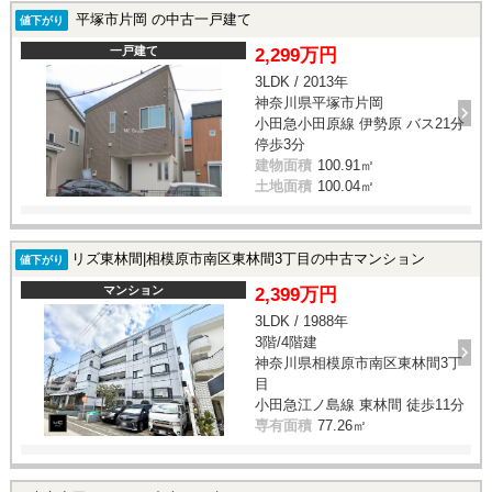
平塚市片岡 の中古一戸建て
値下がり
一戸建て
2,299万円
3LDK / 2013年
神奈川県平塚市片岡
小田急小田原線 伊勢原 バス21分
停歩3分
建物面積
100.91㎡
土地面積
100.04㎡
リズ東林間|相模原市南区東林間3丁目の中古マンション
値下がり
マンション
2,399万円
3LDK / 1988年
3階/4階建
神奈川県相模原市南区東林間3丁
目
小田急江ノ島線 東林間 徒歩11分
専有面積
77.26㎡