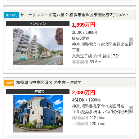
サニークレスト湘南八景２|横浜市金沢区東朝比奈2丁目の中古マンション
値下がり
マンション
1,899万円
3LDK / 1988年
6階/6階建
神奈川県横浜市金沢区東朝比奈2
丁目
京急逗子線 六浦 徒歩17分
専有面積
69.6㎡
相模原市中央区田名 の中古一戸建て
NEW
一戸建て
2,080万円
4SLDK / 1999年
神奈川県相模原市中央区田名
ＪＲ横浜線 橋本 バス9分停歩5分
建物面積
112.04㎡
土地面積
120.75㎡