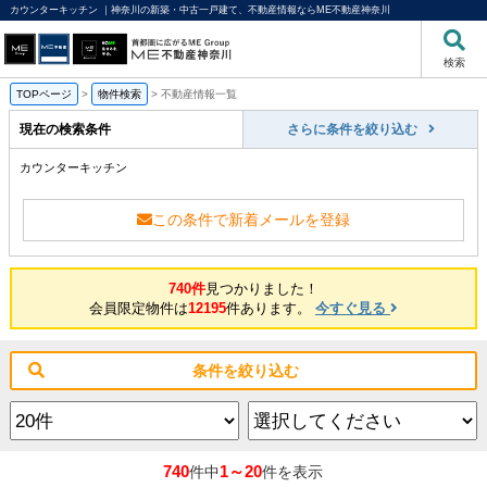
カウンターキッチン ｜神奈川の新築・中古一戸建て、不動産情報ならME不動産神奈川
検索
TOPページ
>
物件検索
>
不動産情報一覧
現在の検索条件
さらに条件を絞り込む
カウンターキッチン
この条件で新着メールを登録
740件
見つかりました！
会員限定物件は
12195
件あります。
今すぐ見る
条件を絞り込む
740
1～20
件中
件を表示