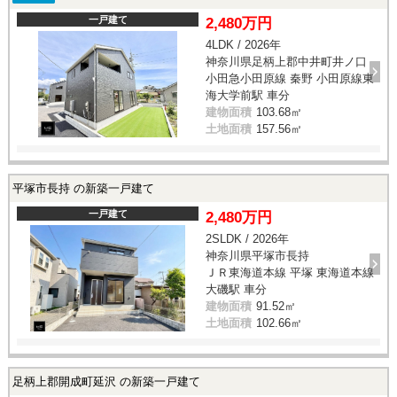
一戸建て
2,480万円
4LDK / 2026年
神奈川県足柄上郡中井町井ノ口
小田急小田原線 秦野 小田原線東
海大学前駅 車分
建物面積
103.68㎡
土地面積
157.56㎡
平塚市長持 の新築一戸建て
一戸建て
2,480万円
2SLDK / 2026年
神奈川県平塚市長持
ＪＲ東海道本線 平塚 東海道本線
大磯駅 車分
建物面積
91.52㎡
土地面積
102.66㎡
足柄上郡開成町延沢 の新築一戸建て