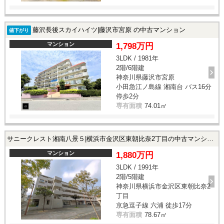
藤沢長後スカイハイツ|藤沢市宮原 の中古マンション
値下がり
マンション
1,798万円
3LDK / 1981年
2階/6階建
神奈川県藤沢市宮原
小田急江ノ島線 湘南台 バス16分
停歩2分
専有面積
74.01㎡
サニークレスト湘南八景５|横浜市金沢区東朝比奈2丁目の中古マンション
マンション
1,880万円
3LDK / 1991年
2階/5階建
神奈川県横浜市金沢区東朝比奈2
丁目
京急逗子線 六浦 徒歩17分
専有面積
78.67㎡