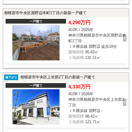
相模原市中央区淵野辺本町1丁目の新築一戸建て
一戸建て
4,290万円
4LDK / 2026年
神奈川県相模原市中央区淵野辺本
町1丁目
ＪＲ横浜線 淵野辺 徒歩18分
建物面積
95.63㎡
土地面積
131.11㎡
相模原市中央区上矢部2丁目の新築一戸建て
値下がり
一戸建て
4,330万円
4LDK / 2026年
神奈川県相模原市中央区上矢部2
丁目
ＪＲ横浜線 淵野辺 -
建物面積
98.42㎡
土地面積
121.71㎡