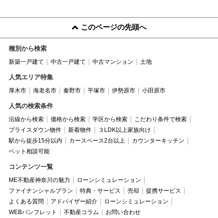
このページの先頭へ
種別から検索
新築一戸建て
中古一戸建て
中古マンション
土地
人気エリア特集
厚木市
海老名市
秦野市
平塚市
伊勢原市
小田原市
人気の検索条件
沿線から検索
価格から検索
学区から検索
こだわり条件で検索
プライスダウン物件
新着物件
３LDK以上家族向け
駅から徒歩15分以内
カースペース2台以上
カウンターキッチン
ペット相談可能
コンテンツ一覧
ME不動産神奈川の魅力
ローンシミュレーション
ファイナンシャルプラン
特典・サービス
売却
提携サービス
よくある質問
アドバイザー紹介
ローンシミュレーション
WEBパンフレット
不動産コラム
お問い合わせ