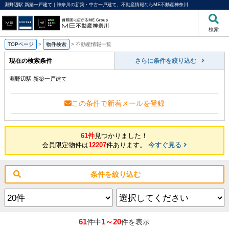
淵野辺駅 新築一戸建て｜神奈川の新築・中古一戸建て、不動産情報ならME不動産神奈川
検索
TOPページ
>
物件検索
>
不動産情報一覧
現在の検索条件
さらに条件を絞り込む
淵野辺駅 新築一戸建て
この条件で新着メールを登録
61件
見つかりました！
会員限定物件は
12207
件あります。
今すぐ見る
条件を絞り込む
61
1～20
件中
件を表示