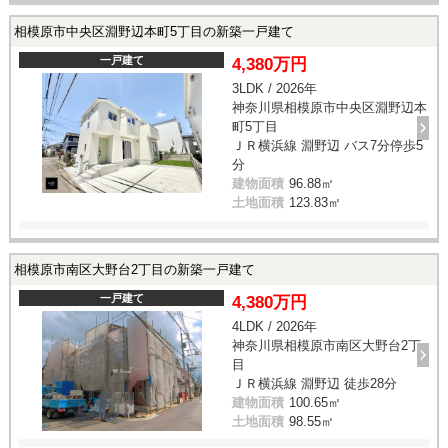
相模原市中央区淵野辺本町5丁目の新築一戸建て
一戸建て
4,380万円
3LDK / 2026年
神奈川県相模原市中央区淵野辺本
町5丁目
ＪＲ横浜線 淵野辺 バス7分停歩5
分
建物面積
96.88㎡
土地面積
123.83㎡
相模原市南区大野台2丁目の新築一戸建て
一戸建て
4,380万円
4LDK / 2026年
神奈川県相模原市南区大野台2丁
目
ＪＲ横浜線 淵野辺 徒歩28分
建物面積
100.65㎡
土地面積
98.55㎡