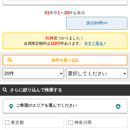
61
1～20
件中
件を表示
次の20件>>
61件
見つかりました！
会員限定物件は
12207
件あります。
今すぐ見る
条件を絞り込む
さらに絞り込んで検索する
ご希望のエリアを選んでください
東京都
神奈川県