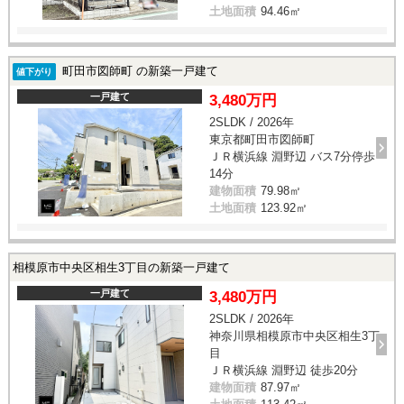
土地面積
94.46㎡
町田市図師町 の新築一戸建て
値下がり
一戸建て
3,480万円
2SLDK / 2026年
東京都町田市図師町
ＪＲ横浜線 淵野辺 バス7分停歩
14分
建物面積
79.98㎡
土地面積
123.92㎡
相模原市中央区相生3丁目の新築一戸建て
一戸建て
3,480万円
2SLDK / 2026年
神奈川県相模原市中央区相生3丁
目
ＪＲ横浜線 淵野辺 徒歩20分
建物面積
87.97㎡