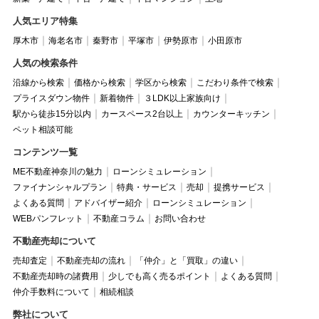
人気エリア特集
厚木市
海老名市
秦野市
平塚市
伊勢原市
小田原市
人気の検索条件
沿線から検索
価格から検索
学区から検索
こだわり条件で検索
プライスダウン物件
新着物件
３LDK以上家族向け
駅から徒歩15分以内
カースペース2台以上
カウンターキッチン
ペット相談可能
コンテンツ一覧
ME不動産神奈川の魅力
ローンシミュレーション
ファイナンシャルプラン
特典・サービス
売却
提携サービス
よくある質問
アドバイザー紹介
ローンシミュレーション
WEBパンフレット
不動産コラム
お問い合わせ
不動産売却について
売却査定
不動産売却の流れ
「仲介」と「買取」の違い
不動産売却時の諸費用
少しでも高く売るポイント
よくある質問
仲介手数料について
相続相談
弊社について