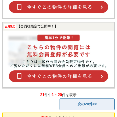
【会員様限定で公開中！】
会員限定
21
1～20
件中
件を表示
次の20件>>