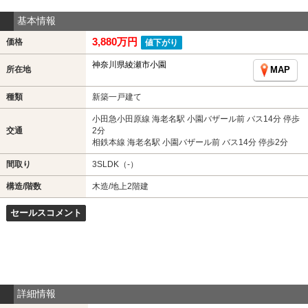
基本情報
3,880万円
価格
値下がり
神奈川県綾瀬市小園
所在地
MAP
種類
新築一戸建て
小田急小田原線 海老名駅 小園バザール前 バス14分 停歩
交通
2分
相鉄本線 海老名駅 小園バザール前 バス14分 停歩2分
間取り
3SLDK（-）
構造/階数
木造/地上2階建
セールスコメント
詳細情報