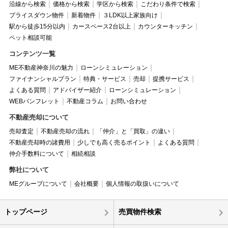
沿線から検索
価格から検索
学区から検索
こだわり条件で検索
プライスダウン物件
新着物件
３LDK以上家族向け
駅から徒歩15分以内
カースペース2台以上
カウンターキッチン
ペット相談可能
コンテンツ一覧
ME不動産神奈川の魅力
ローンシミュレーション
ファイナンシャルプラン
特典・サービス
売却
提携サービス
よくある質問
アドバイザー紹介
ローンシミュレーション
WEBパンフレット
不動産コラム
お問い合わせ
不動産売却について
売却査定
不動産売却の流れ
「仲介」と「買取」の違い
不動産売却時の諸費用
少しでも高く売るポイント
よくある質問
仲介手数料について
相続相談
弊社について
MEグループについて
会社概要
個人情報の取扱いについて
トップページ
売買物件検索