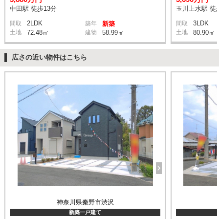
中田駅 徒歩13分
玉川上水駅 徒
2LDK
3LDK
間取
築年
新築
間取
土地
72.48㎡
建物
58.99㎡
土地
80.90㎡
広さの近い物件はこちら
神奈川県秦野市渋沢
新築一戸建て