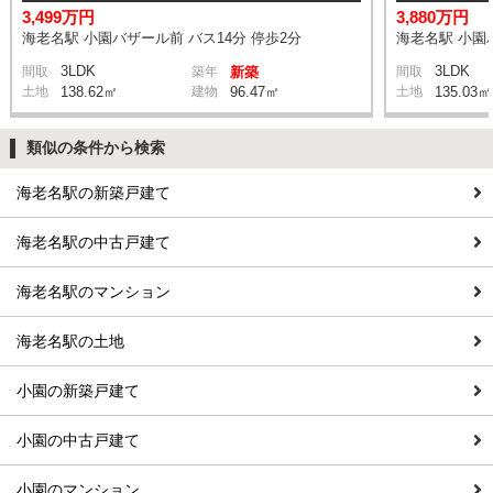
3,499万円
3,880万円
海老名駅 小園バザール前 バス14分 停歩2分
海老名駅 小園バ
3LDK
3LDK
間取
築年
新築
間取
土地
138.62㎡
建物
96.47㎡
土地
135.03㎡
類似の条件から検索
海老名駅の新築戸建て
海老名駅の中古戸建て
海老名駅のマンション
海老名駅の土地
小園の新築戸建て
小園の中古戸建て
小園のマンション