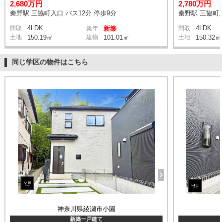
2,680万円
2,780万円
秦野駅 三協町入口 バス12分 停歩9分
秦野駅 三協町入
4LDK
4LDK
間取
築年
新築
間取
土地
150.19㎡
建物
101.01㎡
土地
150.32㎡
同じ学区の物件はこちら
神奈川県綾瀬市小園
新築一戸建て