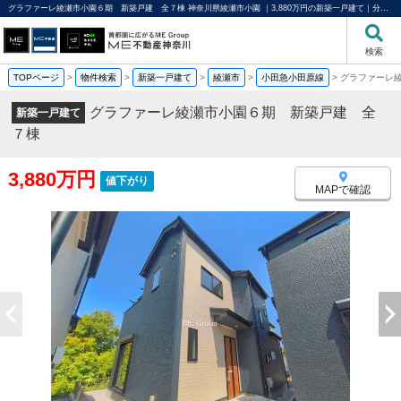
グラファーレ綾瀬市小園６期 新築戸建 全７棟 神奈川県綾瀬市小園 ｜3,880万円の新築一戸建て｜分譲住宅や新築物件｜ME不動産神奈川
検索
TOPページ
>
物件検索
>
新築一戸建て
>
綾瀬市
>
小田急小田原線
>
グラファーレ
グラファーレ綾瀬市小園６期 新築戸建 全
新築一戸建て
７棟
3,880万円
値下がり
MAPで確認