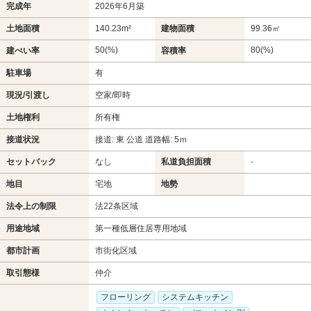
完成年
2026年6月築
土地面積
140.23m²
建物面積
99.36㎡
50(%)
80(%)
建ぺい率
容積率
駐車場
有
現況/引渡し
空家/即時
土地権利
所有権
接道状況
接道: 東 公道 道路幅: 5ｍ
セットバック
なし
私道負担面積
-
地目
宅地
地勢
法令上の制限
法22条区域
用途地域
第一種低層住居専用地域
都市計画
市街化区域
取引態様
仲介
フローリング
システムキッチン