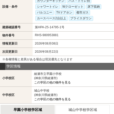
カウンターキッチン
バス・トイレ別
設備・条件
シャワートイレ
Wクローゼット
床下収納
バルコニー
TVドアホン
都市ガス
カースペース2台以上
プライスダウン
建築確認番号
第HPA-25-14795-1号
RHS-980953881
物件番号
情報更新日
2026年08月08日
次回更新日
2026年08月22日
※各種情報と差異がある場合は現況優先となります
学区情報
綾瀬市立早園小学校
小学校区
(神奈川県綾瀬市)
この学区の他の物件を見る
城山中学校
中学校区
(神奈川県綾瀬市)
この学区の他の物件を見る
早園小学校学区域
城山中学校学区域