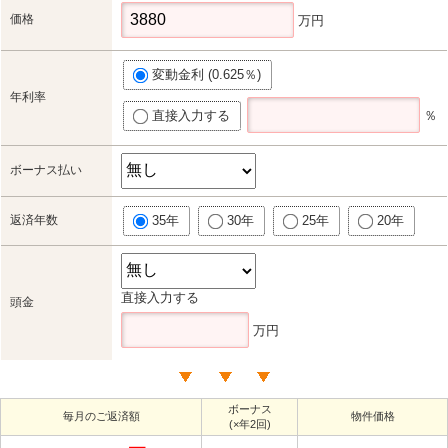
価格
万円
変動金利 (0.625％)
年利率
直接入力する
％
ボーナス払い
返済年数
35年
30年
25年
20年
直接入力する
頭金
万円
ボーナス
毎月のご返済額
物件価格
(×年2回)