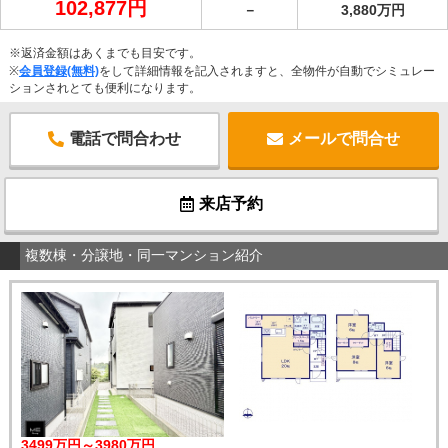
102,877円
－
3,880万円
※返済金額はあくまでも目安です。
※
会員登録(無料)
をして詳細情報を記入されますと、全物件が自動でシミュレー
ションされとても便利になります。
電話で問合わせ
メールで問合せ
来店予約
複数棟・分譲地・同一マンション紹介
3499万円～3980万円