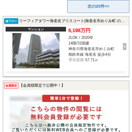
次の20件>>
リーフィアタワー海老名ブリスコート|海老名市めぐみ町 の中古マンション
値下がり
マンション
6,198万円
2LDK / 2020年
14階/31階建
神奈川県海老名市めぐみ町
相鉄本線 海老名 徒歩4分
専有面積
57.71㎡
【会員様限定で公開中！】
会員限定