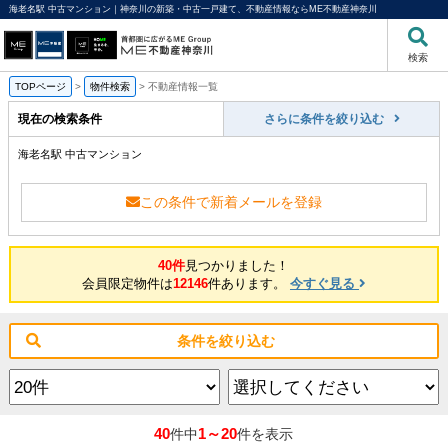
海老名駅 中古マンション｜神奈川の新築・中古一戸建て、不動産情報ならME不動産神奈川
検索
TOPページ
>
物件検索
>
不動産情報一覧
現在の検索条件
さらに条件を絞り込む
海老名駅 中古マンション
この条件で新着メールを登録
40件
見つかりました！
会員限定物件は
12146
件あります。
今すぐ見る
条件を絞り込む
40
1～20
件中
件を表示