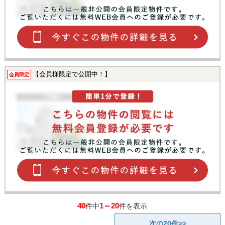
【会員様限定で公開中！】
会員限定
40
1～20
件中
件を表示
次の20件>>