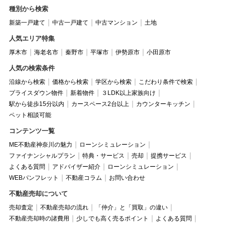
種別から検索
新築一戸建て
中古一戸建て
中古マンション
土地
人気エリア特集
厚木市
海老名市
秦野市
平塚市
伊勢原市
小田原市
人気の検索条件
沿線から検索
価格から検索
学区から検索
こだわり条件で検索
プライスダウン物件
新着物件
３LDK以上家族向け
駅から徒歩15分以内
カースペース2台以上
カウンターキッチン
ペット相談可能
コンテンツ一覧
ME不動産神奈川の魅力
ローンシミュレーション
ファイナンシャルプラン
特典・サービス
売却
提携サービス
よくある質問
アドバイザー紹介
ローンシミュレーション
WEBパンフレット
不動産コラム
お問い合わせ
不動産売却について
売却査定
不動産売却の流れ
「仲介」と「買取」の違い
不動産売却時の諸費用
少しでも高く売るポイント
よくある質問