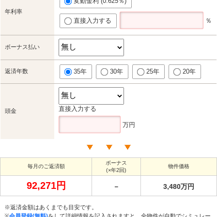
変動金利 (0.625％)
年利率
直接入力する
％
ボーナス払い
返済年数
35年
30年
25年
20年
直接入力する
頭金
万円
ボーナス
毎月のご返済額
物件価格
(×年2回)
92,271円
－
3,480万円
※返済金額はあくまでも目安です。
※
会員登録(無料)
をして詳細情報を記入されますと、全物件が自動でシミュレー