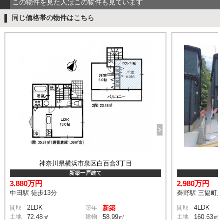
この物件を見た人はこの物件も見ています
同じ価格帯の物件はこちら
神奈川県横浜市泉区白百合3丁目
新築一戸建て
3,880万円
2,980万円
中田駅 徒歩13分
秦野駅 三協町入
2LDK
4LDK
間取
築年
新築
間取
土地
72.48㎡
建物
58.99㎡
土地
160.63㎡