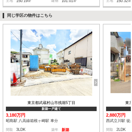
土地
150.19㎡
建物
101.01㎡
土地
150.32㎡
同じ学区の物件はこちら
東京都武蔵村山市残堀5丁目
東
新築一戸建て
3,180万円
2,880万円
昭島駅 八高線箱根ヶ崎駅 車分
西武立川駅 徒
3LDK
2LDK
間取
築年
新築
間取