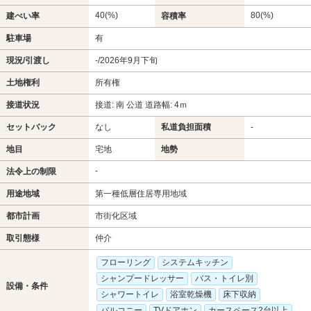
40(%)
80(%)
建ぺい率
容積率
駐車場
有
現況/引渡し
-/2026年9月下旬
土地権利
所有権
接道状況
接道: 南 公道 道路幅: 4ｍ
セットバック
なし
私道負担面積
-
地目
宅地
地勢
-
法令上の制限
用途地域
第一種低層住居専用地域
都市計画
市街化区域
取引態様
仲介
フローリング
システムキッチン
シャンプードレッサー
バス・トイレ別
設備・条件
シャワートイレ
浴室乾燥機
床下収納
バルコニー
TVドアホン
カースペース2台以上