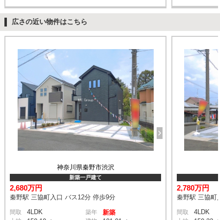
広さの近い物件はこちら
神奈川県秦野市渋沢
新築一戸建て
2,680万円
2,780万円
秦野駅 三協町入口 バス12分 停歩9分
秦野駅 三協町入
4LDK
4LDK
間取
築年
新築
間取