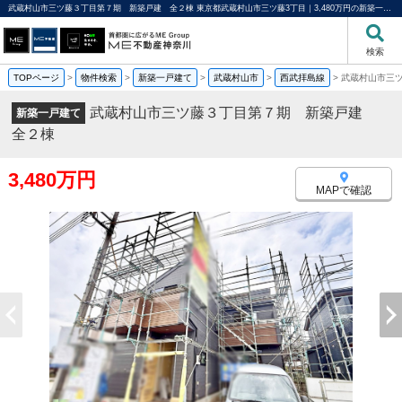
武蔵村山市三ツ藤３丁目第７期 新築戸建 全２棟 東京都武蔵村山市三ツ藤3丁目｜3,480万円の新築一戸建て｜分譲住宅や新築物件｜ME不動産神奈川
検索
TOPページ
>
物件検索
>
新築一戸建て
>
武蔵村山市
>
西武拝島線
>
武蔵村山市三
武蔵村山市三ツ藤３丁目第７期 新築戸建
新築一戸建て
全２棟
3,480万円
MAPで確認