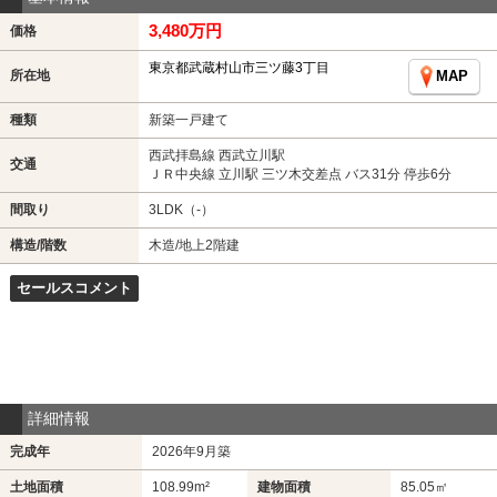
3,480万円
価格
東京都武蔵村山市三ツ藤3丁目
所在地
MAP
種類
新築一戸建て
西武拝島線 西武立川駅
交通
ＪＲ中央線 立川駅 三ツ木交差点 バス31分 停歩6分
間取り
3LDK（-）
構造/階数
木造/地上2階建
セールスコメント
詳細情報
完成年
2026年9月築
土地面積
108.99m²
建物面積
85.05㎡