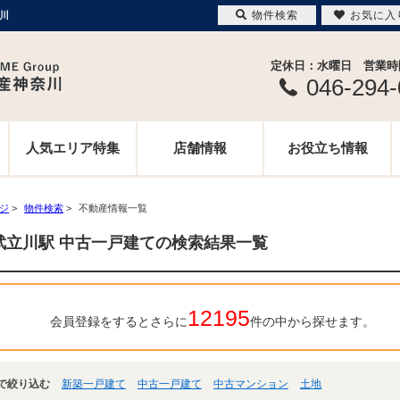
物件検索
お気に入
川
定休日：水曜日 営業時間 
046-294
人気エリア特集
店舗情報
お役立ち情報
ージ
>
物件検索
>
不動産情報一覧
武立川駅 中古一戸建ての検索結果一覧
12195
会員登録をするとさらに
件の中から探せます。
で絞り込む
新築一戸建て
中古一戸建て
中古マンション
土地