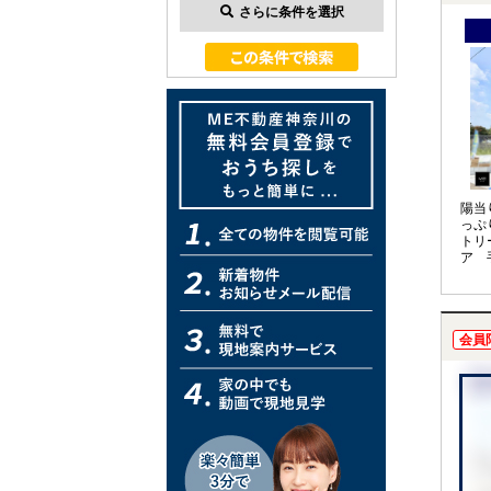
さらに条件を選択
陽当
っぷ
トリ
ア 
ール
会員