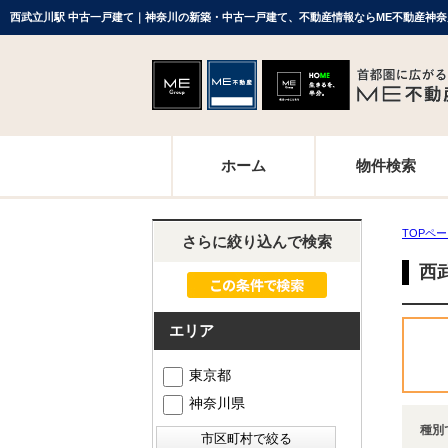
西武立川駅 中古一戸建て｜神奈川の新築・中古一戸建て、不動産情報ならME不動産神奈
ホーム
物件検索
TOPペ
さらに絞り込んで検索
西
エリア
東京都
神奈川県
種別