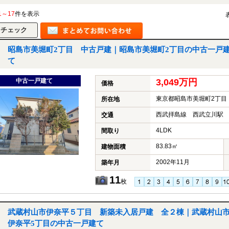
1～17
件を表示
昭島市美堀町2丁目 中古戸建｜昭島市美堀町2丁目の中古一戸
て
中古一戸建て
3,049万円
価格
東京都昭島市美堀町2丁目
所在地
西武拝島線 西武立川駅 
交通
4LDK
間取り
83.83㎡
建物面積
2002年11月
築年月
11
枚
武蔵村山市伊奈平５丁目 新築未入居戸建 全２棟｜武蔵村山
伊奈平5丁目の中古一戸建て