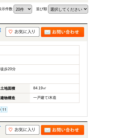
表示件数
並び順
建
徒歩20分
84.19㎡
土地面積
一戸建て/木造
建物構造
市