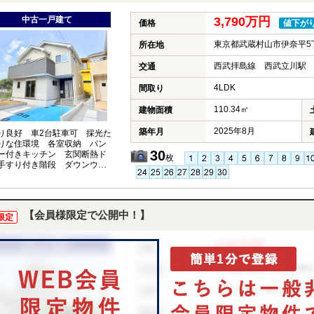
中古一戸建て
3,790万円
価格
値下が
東京都武蔵村山市伊奈平5
所在地
西武拝島線 西武立川駅 
交通
4LDK
間取り
110.34㎡
建物面積
2025年8月
築年月
り良好 車2台駐車可 採光た
りな住環境 各室収納 パン
30
ー付きキッチン 玄関断熱ド
枚
手すり付き階段 ダウンウォ
カップボード
【会員様限定で公開中！】
限定