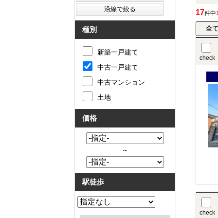
17
件中
種別
新築一戸建て
check
中古一戸建て
中古マンション
土地
価格
～
駅徒歩
check