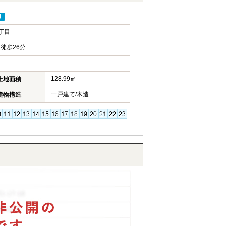
り
丁目
徒歩26分
128.99㎡
土地面積
一戸建て/木造
建物構造