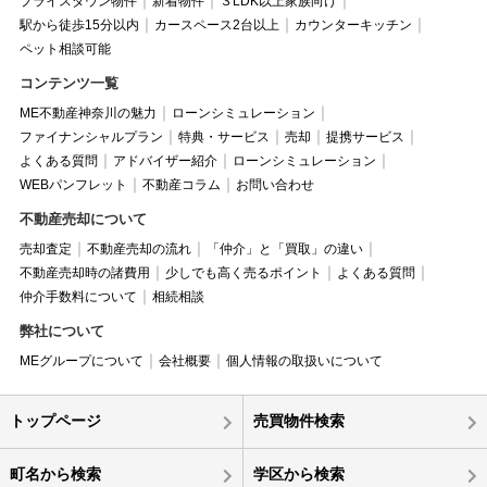
プライスダウン物件
新着物件
３LDK以上家族向け
駅から徒歩15分以内
カースペース2台以上
カウンターキッチン
ペット相談可能
コンテンツ一覧
ME不動産神奈川の魅力
ローンシミュレーション
ファイナンシャルプラン
特典・サービス
売却
提携サービス
よくある質問
アドバイザー紹介
ローンシミュレーション
WEBパンフレット
不動産コラム
お問い合わせ
不動産売却について
売却査定
不動産売却の流れ
「仲介」と「買取」の違い
不動産売却時の諸費用
少しでも高く売るポイント
よくある質問
仲介手数料について
相続相談
弊社について
MEグループについて
会社概要
個人情報の取扱いについて
トップページ
売買物件検索
町名から検索
学区から検索