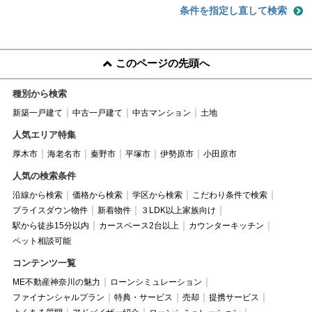
条件を指定し直して検索
このページの先頭へ
種別から検索
新築一戸建て
中古一戸建て
中古マンション
土地
人気エリア特集
厚木市
海老名市
秦野市
平塚市
伊勢原市
小田原市
人気の検索条件
沿線から検索
価格から検索
学区から検索
こだわり条件で検索
プライスダウン物件
新着物件
３LDK以上家族向け
駅から徒歩15分以内
カースペース2台以上
カウンターキッチン
ペット相談可能
コンテンツ一覧
ME不動産神奈川の魅力
ローンシミュレーション
ファイナンシャルプラン
特典・サービス
売却
提携サービス