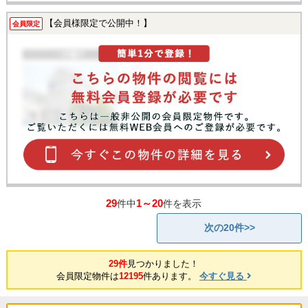
【会員様限定で公開中！】
会員限定
29
1～20
件中
件を表示
次の20件>>
29件
見つかりました！
会員限定物件は
12195
件あります。
今すぐ見る