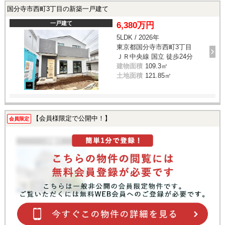
国分寺市西町3丁目の新築一戸建て
一戸建て
6,380万円
5LDK / 2026年
東京都国分寺市西町3丁目
ＪＲ中央線 国立 徒歩24分
建物面積
109.3㎡
土地面積
121.85㎡
【会員様限定で公開中！】
会員限定