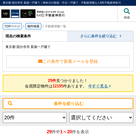
東京都 国分寺市 新築一戸建て｜神奈川の新築・中古一戸建て、不動産情報ならME不動産神奈川
検索
TOPページ
>
物件検索
>
不動産情報一覧
現在の検索条件
さらに条件を絞り込む
東京都 国分寺市 新築一戸建て
この条件で新着メールを登録
29件
見つかりました！
会員限定物件は
12195
件あります。
今すぐ見る
条件を絞り込む
29
1～20
件中
件を表示