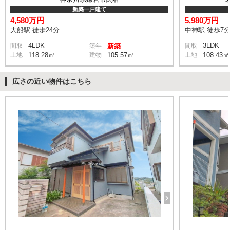
新築一戸建て
4,580万円
5,980万円
大船駅 徒歩24分
中神駅 徒歩7
4LDK
3LDK
間取
築年
新築
間取
土地
118.28㎡
建物
105.57㎡
土地
108.43㎡
広さの近い物件はこちら