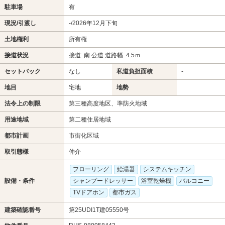
駐車場
有
現況/引渡し
-/2026年12月下旬
土地権利
所有権
接道状況
接道: 南 公道 道路幅: 4.5ｍ
セットバック
なし
私道負担面積
-
地目
宅地
地勢
法令上の制限
第三種高度地区、準防火地域
用途地域
第二種住居地域
都市計画
市街化区域
取引態様
仲介
フローリング
給湯器
システムキッチン
設備・条件
シャンプードレッサー
浴室乾燥機
バルコニー
TVドアホン
都市ガス
建築確認番号
第25UDI1T建05550号