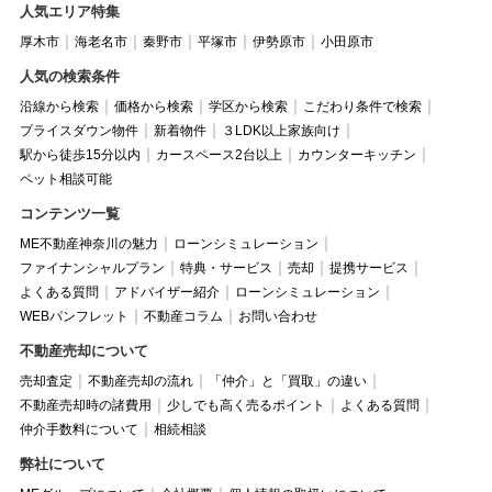
人気エリア特集
厚木市
海老名市
秦野市
平塚市
伊勢原市
小田原市
人気の検索条件
沿線から検索
価格から検索
学区から検索
こだわり条件で検索
プライスダウン物件
新着物件
３LDK以上家族向け
駅から徒歩15分以内
カースペース2台以上
カウンターキッチン
ペット相談可能
コンテンツ一覧
ME不動産神奈川の魅力
ローンシミュレーション
ファイナンシャルプラン
特典・サービス
売却
提携サービス
よくある質問
アドバイザー紹介
ローンシミュレーション
WEBパンフレット
不動産コラム
お問い合わせ
不動産売却について
売却査定
不動産売却の流れ
「仲介」と「買取」の違い
不動産売却時の諸費用
少しでも高く売るポイント
よくある質問
仲介手数料について
相続相談
弊社について