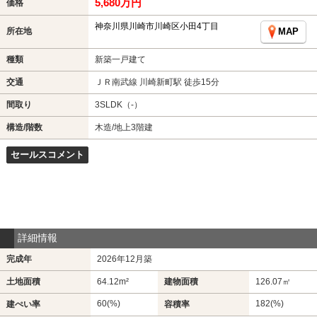
5,680万円
価格
神奈川県川崎市川崎区小田4丁目
所在地
MAP
種類
新築一戸建て
交通
ＪＲ南武線 川崎新町駅 徒歩15分
間取り
3SLDK（-）
構造/階数
木造/地上3階建
セールスコメント
詳細情報
完成年
2026年12月築
土地面積
64.12m²
建物面積
126.07㎡
60(%)
182(%)
建ぺい率
容積率