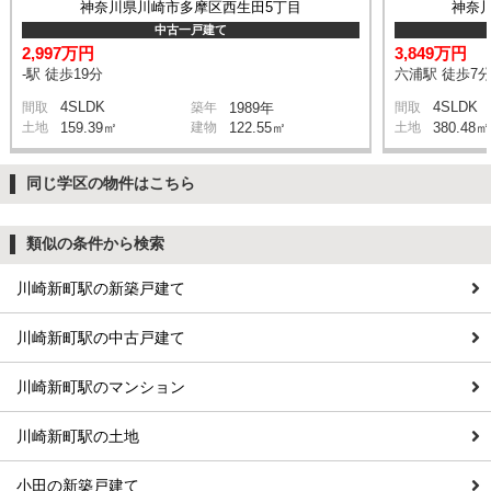
神奈川県川崎市多摩区西生田5丁目
神奈
中古一戸建て
2,997万円
3,849万円
-駅 徒歩19分
六浦駅 徒歩7
4SLDK
4SLDK
間取
築年
1989年
間取
土地
159.39㎡
建物
122.55㎡
土地
380.48㎡
同じ学区の物件はこちら
類似の条件から検索
川崎新町駅の新築戸建て
川崎新町駅の中古戸建て
川崎新町駅のマンション
川崎新町駅の土地
小田の新築戸建て