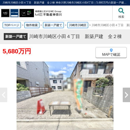
川崎市川崎区小田４丁目 新築戸建 全２棟 神奈川県川崎市川崎区小田4丁目｜5,680万円の新築一戸建て｜分譲住宅や新築物件｜ME不動産神奈川
検索
TOPページ
>
物件検索
>
新築一戸建て
>
川崎市川崎区
>
川崎市川崎区小田４丁目 新
川崎市川崎区小田４丁目 新築戸建 全２棟
新築一戸建て
5,680万円
MAPで確認