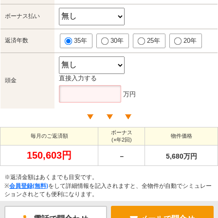
ボーナス払い
返済年数
35年
30年
25年
20年
直接入力する
頭金
万円
ボーナス
毎月のご返済額
物件価格
(×年2回)
150,603円
－
5,680万円
※返済金額はあくまでも目安です。
※
会員登録(無料)
をして詳細情報を記入されますと、全物件が自動でシミュレー
ションされとても便利になります。