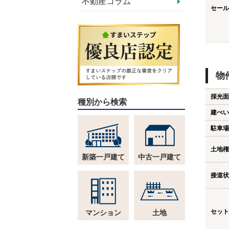
不動産コラム
セール
物
採光面
種別から検索
建ぺい
駐車場
土地権
新築一戸建て
中古一戸建て
接道状
セット
マンション
土地