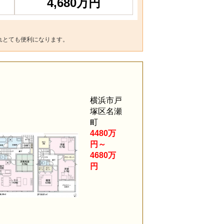
4,680万円
れとても便利になります。
。
横浜市戸
塚区名瀬
町
4480万
円～
4680万
円