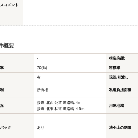
スコメント
件概要
-
構造/階数
率
70(%)
容積率
有
現況/引渡し
利
所有権
私道負担面積
接道: 北西 公道 道路幅: 4ｍ
況
用途地域
接道: 北東 私道 道路幅: 4.5ｍ
バック
あり
法令上の制限