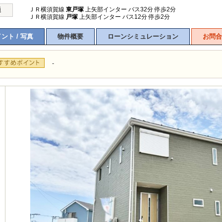
ＪＲ横須賀線
東戸塚
上矢部インター バス32分 停歩2分
通
ＪＲ横須賀線
戸塚
上矢部インター バス12分 停歩2分
ント / 写真
物件概要
ローンシミュレーション
お問合
-