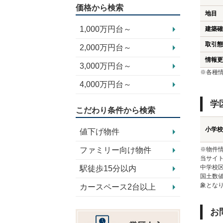
価格から検索
地目
1,000万円台～
建築確
取引態
2,000万円台～
情報更
3,000万円台～
※各種
4,000万円台～
学
こだわり条件から検索
小学校
値下げ物件
ファミリー向け物件
※物件
当サイト
中学校
駅徒歩15分以内
国土数
象とな
カースペース2台以上
お