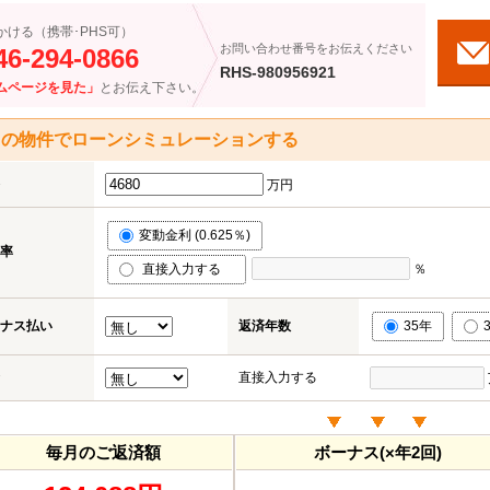
かける（携帯･PHS可）
お問い合わせ番号をお伝えください
46-294-0866
RHS-980956921
ムページを見た」
とお伝え下さい。
この物件でローンシミュレーションする
万円
変動金利 (0.625％)
率
直接入力する
％
ナス払い
返済年数
35年
直接入力する
毎月のご返済額
ボーナス(×年2回)