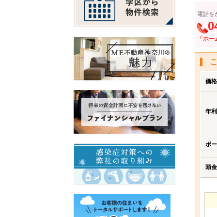
電話を
0
「ホー
価格
年利
ボー
頭金