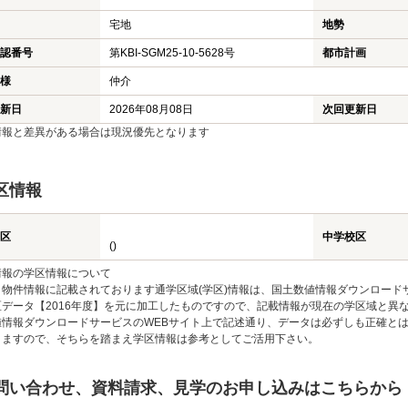
宅地
地勢
認番号
第KBI-SGM25-10-5628号
都市計画
様
仲介
新日
2026年08月08日
次回更新日
情報と差異がある場合は現況優先となります
区情報
区
中学校区
()
情報の学区情報について
物件情報に記載されております通学区域(学区)情報は、国土数値情報ダウンロードサ
区データ【2016年度】を元に加工したものですので、記載情報が現在の学区域と異
値情報ダウンロードサービスのWEBサイト上で記述通り、データは必ずしも正確とは
りますので、そちらを踏まえ学区情報は参考としてご活用下さい。
問い合わせ、資料請求、見学のお申し込みはこちらから