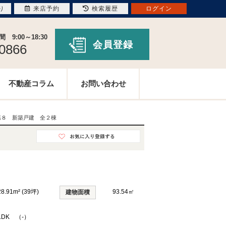
り
来店予約
検索履歴
ログイン
9:00～18:30
会員登録
-0866
不動産コラム
お問い合わせ
第８ 新築戸建 全２棟
28.91m² (39坪)
93.54㎡
建物面積
LDK （-）