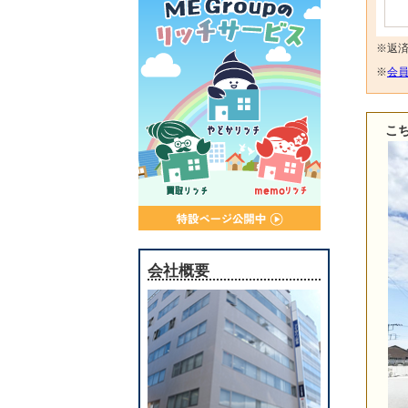
※返
※
会員
こ
会社概要