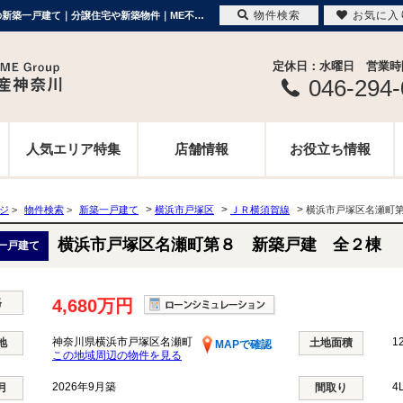
物件検索
お気に入
横浜市戸塚区名瀬町第８ 新築戸建 全２棟 神奈川県横浜市戸塚区名瀬町 ｜4,680万円の新築一戸建て｜分譲住宅や新築物件｜ME不動産神奈川
定休日：水曜日 営業時間 
046-294
人気エリア特集
店舗情報
お役立ち情報
>
>
>
ージ
>
物件検索
>
新築一戸建て
横浜市戸塚区
ＪＲ横須賀線
横浜市戸塚区名瀬町
横浜市戸塚区名瀬町第８ 新築戸建 全２棟
一戸建て
格
4,680万円
神奈川県横浜市戸塚区名瀬町
1
地
土地面積
MAPで確認
この地域周辺の物件を見る
2026年9月築
4
月
間取り