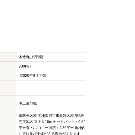
木造/
地上2階建
200(%)
-/2026年9月下旬
-
準工業地域
準防火区域 宅地造成工事規制区域 第5種
高度地区 立上り10m セットバック：0.54
平米有 バルコニー面積：4.86平米 敷地内
に電柱及び支線が入る場合があります