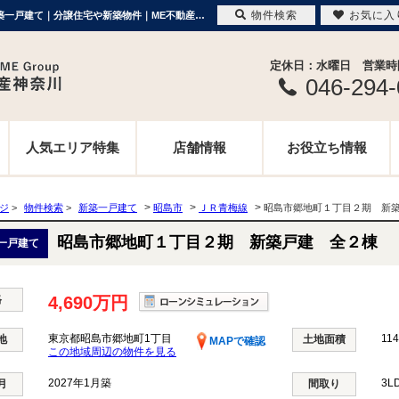
物件検索
お気に入
昭島市郷地町１丁目２期 新築戸建 全２棟 東京都昭島市郷地町1丁目｜4,690万円の新築一戸建て｜分譲住宅や新築物件｜ME不動産神奈川
定休日：水曜日 営業時間 
046-294
人気エリア特集
店舗情報
お役立ち情報
>
>
>
ージ
>
物件検索
>
新築一戸建て
昭島市
ＪＲ青梅線
昭島市郷地町１丁目２期 新
昭島市郷地町１丁目２期 新築戸建 全２棟
一戸建て
格
4,690万円
東京都昭島市郷地町1丁目
114
地
土地面積
MAPで確認
この地域周辺の物件を見る
2027年1月築
3L
月
間取り