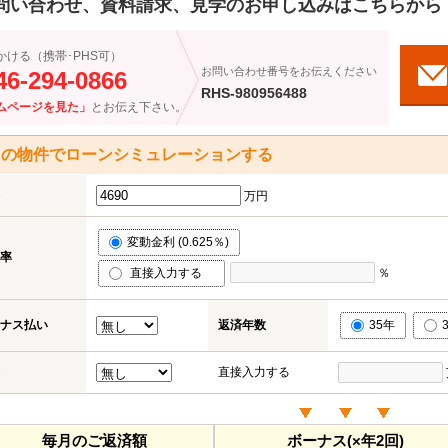
問い合わせ、資料請求、見学のお申し込みはこちらから
かける（携帯･PHS可）
お問い合わせ番号をお伝えください
46-294-0866
RHS-980956488
ムページを見た」
とお伝え下さい。
この物件でローンシミュレーションする
万円
変動金利 (0.625％)
率
直接入力する
％
ナス払い
返済年数
35年
直接入力する
毎月のご返済額
ボーナス(×年2回)