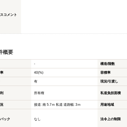
スコメント
件概要
-
構造/階数
率
40(%)
容積率
有
現況/引渡し
利
所有権
私道負担面積
況
接道: 南 5.7ｍ 私道 道路幅: 3ｍ
用途地域
バック
なし
法令上の制限