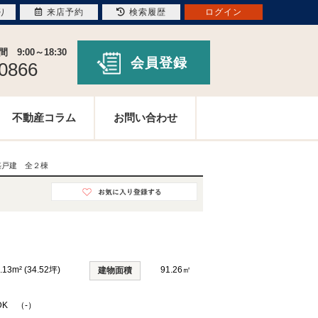
り
来店予約
検索履歴
ログイン
9:00～18:30
会員登録
-0866
不動産コラム
お問い合わせ
築戸建 全２棟
.13m² (34.52坪)
91.26㎡
建物面積
DK （-）