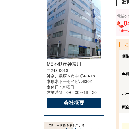
お
電話を
0
「ホー
価格
ME不動産神奈川
〒243-0018
年利
神奈川県厚木市中町4-9-18
本厚木トーセイビルⅡ302
定休日 : 水曜日
営業時間 : 09：00～18：30
ボー
会社概要
頭金