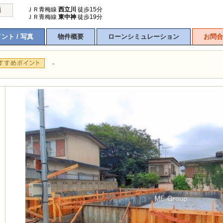
ＪＲ青梅線
西立川
徒歩15分
通
ＪＲ青梅線
東中神
徒歩19分
ント / 写真
物件概要
ローンシミュレーション
お問合
-