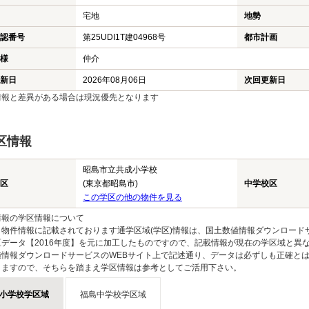
宅地
地勢
認番号
第25UDI1T建04968号
都市計画
様
仲介
新日
2026年08月06日
次回更新日
情報と差異がある場合は現況優先となります
区情報
昭島市立共成小学校
区
(東京都昭島市)
中学校区
この学区の他の物件を見る
情報の学区情報について
物件情報に記載されております通学区域(学区)情報は、国土数値情報ダウンロードサ
区データ【2016年度】を元に加工したものですので、記載情報が現在の学区域と異
値情報ダウンロードサービスのWEBサイト上で記述通り、データは必ずしも正確とは
りますので、そちらを踏まえ学区情報は参考としてご活用下さい。
小学校学区域
福島中学校学区域