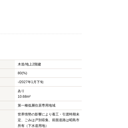
木造/
地上2階建
80(%)
-/2027年1月下旬
あり
10.68m²
第一種低層住居専用地域
世界情勢の影響により着工・引渡時期未
定、ごみは戸別収集、前面道路は昭島市
所有（下水道用地）