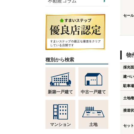
不動産コラム
セール
物
種別から検索
採光面
建ぺい
駐車場
新築一戸建て
中古一戸建て
土地権
接道状
マンション
土地
セット