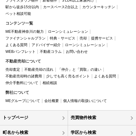
プライスダウン物件
新着物件
３LDK以上家族向け
駅から徒歩15分以内
カースペース2台以上
カウンターキッチン
ペット相談可能
コンテンツ一覧
ME不動産神奈川の魅力
ローンシミュレーション
ファイナンシャルプラン
特典・サービス
売却
提携サービス
よくある質問
アドバイザー紹介
ローンシミュレーション
WEBパンフレット
不動産コラム
お問い合わせ
不動産売却について
売却査定
不動産売却の流れ
「仲介」と「買取」の違い
不動産売却時の諸費用
少しでも高く売るポイント
よくある質問
仲介手数料について
相続相談
弊社について
MEグループについて
会社概要
個人情報の取扱いについて
トップページ
売買物件検索
町名から検索
学区から検索