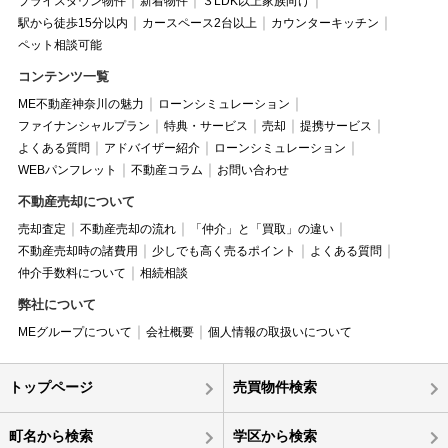
プライスダウン物件
新着物件
３LDK以上家族向け
駅から徒歩15分以内
カースペース2台以上
カウンターキッチン
ペット相談可能
コンテンツ一覧
ME不動産神奈川の魅力
ローンシミュレーション
ファイナンシャルプラン
特典・サービス
売却
提携サービス
よくある質問
アドバイザー紹介
ローンシミュレーション
WEBパンフレット
不動産コラム
お問い合わせ
不動産売却について
売却査定
不動産売却の流れ
「仲介」と「買取」の違い
不動産売却時の諸費用
少しでも高く売るポイント
よくある質問
仲介手数料について
相続相談
弊社について
MEグループについて
会社概要
個人情報の取扱いについて
トップページ
売買物件検索
町名から検索
学区から検索