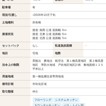
駐車場
有
現況/引渡し
-/2026年10月下旬
土地権利
所有権
接道: 南西 公道 道路幅: 6ｍ
接道状況
接道: 北東 公道 道路幅: 6ｍ
接道: 北西 公道 道路幅: 5ｍ
セットバック
なし
私道負担面積
-
地目
宅地
地勢
景観法 農地法 航空法 第１種高度地区 第２種高度
法令上の制限
地区 準防火地域 戸吹地区地区計画 敷地面積１２５
平米以上
用途地域
第一種低層住居専用地域
都市計画
市街化区域
取引態様
仲介
フローリング
システムキッチン
カウンターキッチン
バス・トイレ別