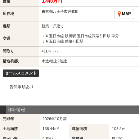
3,440万円
価格
東京都八王子市戸吹町
所在地
MAP
種類
新築一戸建て
ＪＲ五日市線 秋川駅 五日市線武蔵引田駅 車分
交通
ＪＲ五日市線 武蔵引田駅
間取り
4LDK（-）
構造/階数
木造/地上2階建
セールスコメント
告知事項あり
詳細情報
完成年
2026年10月築
土地面積
138.44m²
建物面積
103.5㎡
40(%)
80(%)
建ぺい率
容積率