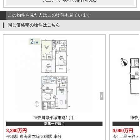
この物件を見た人はこの物件も見ています
同じ価格帯の物件はこちら
神奈川県平塚市纒1丁目
神奈
新築一戸建て
3,280万円
4,060万円
平塚駅 東海道本線大磯駅 車分
-駅 上星ヶ谷 