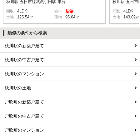
秋川駅 五日市線武蔵引田駅 車分
秋川駅 五日市
4LDK
4LDK
間取
築年
新築
間取
土地
125.54㎡
建物
95.64㎡
土地
143.02㎡
類似の条件から検索
秋川駅の新築戸建て
秋川駅の中古戸建て
秋川駅のマンション
秋川駅の土地
戸吹町の新築戸建て
戸吹町の中古戸建て
戸吹町のマンション