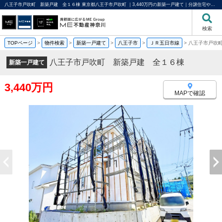
八王子市戸吹町 新築戸建 全１６棟 東京都八王子市戸吹町 ｜3,440万円の新築一戸建て｜分譲住宅や新築物件｜ME不動産神奈川
検索
TOPページ
>
物件検索
>
新築一戸建て
>
八王子市
>
ＪＲ五日市線
>
八王子市戸吹
八王子市戸吹町 新築戸建 全１６棟
新築一戸建て
3,440万円
MAPで確認