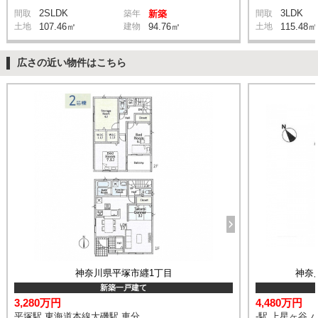
2SLDK
3LDK
間取
築年
新築
間取
土地
107.46㎡
建物
94.76㎡
土地
115.48㎡
広さの近い物件はこちら
神奈川県平塚市纒1丁目
神奈
新築一戸建て
3,280万円
4,480万円
平塚駅 東海道本線大磯駅 車分
-駅 上星ヶ谷 