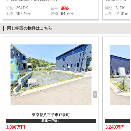
2SLDK
3LDK
間取
築年
新築
間取
土地
107.46㎡
建物
94.76㎡
土地
94.01㎡
同じ学区の物件はこちら
東京都八王子市戸吹町
新築一戸建て
3,090万円
3,240万円