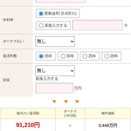
変動金利 (0.625％)
年利率
直接入力する
％
ボーナス払い
返済年数
35年
30年
25年
20年
直接入力する
頭金
万円
ボーナス
毎月のご返済額
物件価格
(×年2回)
91,210円
－
3,440万円