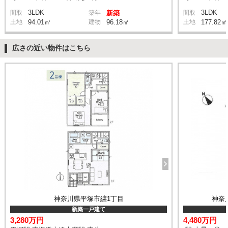
3LDK
3LDK
間取
築年
新築
間取
土地
94.01㎡
建物
96.18㎡
土地
177.82㎡
広さの近い物件はこちら
神奈川県平塚市纒1丁目
神奈
新築一戸建て
3,280万円
4,480万円