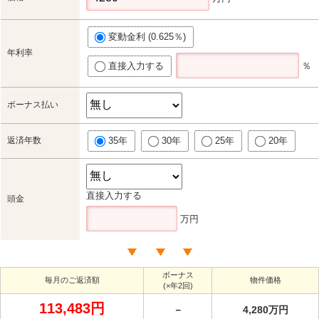
変動金利 (0.625％)
年利率
直接入力する
％
ボーナス払い
返済年数
35年
30年
25年
20年
直接入力する
頭金
万円
ボーナス
毎月のご返済額
物件価格
(×年2回)
113,483円
－
4,280万円