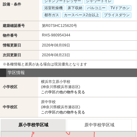
シャンプードレッサー
シャワートイレ
設備・条件
浴室乾燥機
床下収納
バルコニー
TVドアホン
都市ガス
カースペース2台以上
プライスダウン
建築確認番号
第R07SHC125620号
RHS-980954344
物件番号
情報更新日
2026年08月09日
次回更新日
2026年08月23日
※各種情報と差異がある場合は現況優先となります
学区情報
横浜市立原小学校
小学校区
(神奈川県横浜市瀬谷区)
この学区の他の物件を見る
原中学校
中学校区
(神奈川県横浜市瀬谷区)
この学区の他の物件を見る
原小学校学区域
原中学校学区域