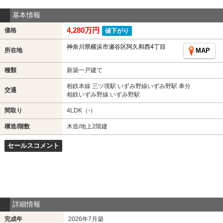
基本情報
4,280万円
価格
値下がり
神奈川県横浜市瀬谷区阿久和西4丁目
所在地
MAP
種類
新築一戸建て
相鉄本線 三ツ境駅 いずみ野線いずみ野駅 車分
交通
相鉄いずみ野線 いずみ野駅
間取り
4LDK（-）
構造/階数
木造/地上2階建
セールスコメント
詳細情報
完成年
2026年7月築