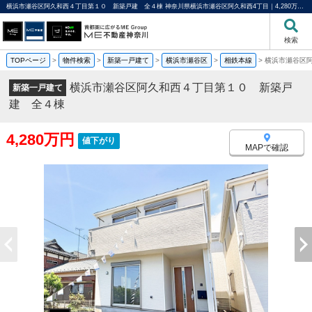
横浜市瀬谷区阿久和西４丁目第１０ 新築戸建 全４棟 神奈川県横浜市瀬谷区阿久和西4丁目｜4,280万円の新築一戸建て｜分譲住宅や新築物件｜ME不動産神奈川
検索
TOPページ
>
物件検索
>
新築一戸建て
>
横浜市瀬谷区
>
相鉄本線
>
横浜市瀬谷区
横浜市瀬谷区阿久和西４丁目第１０ 新築戸
新築一戸建て
建 全４棟
4,280万円
値下がり
MAPで確認