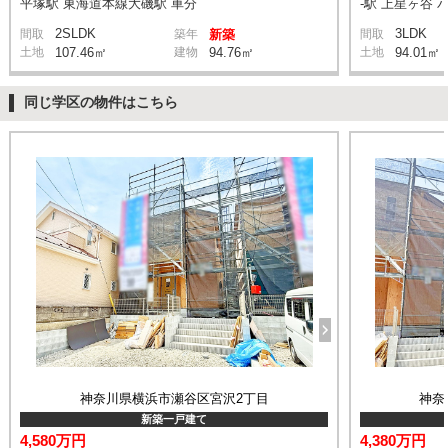
平塚駅 東海道本線大磯駅 車分
-駅 上星ヶ谷 
2SLDK
3LDK
間取
築年
新築
間取
土地
107.46㎡
建物
94.76㎡
土地
94.01㎡
同じ学区の物件はこちら
神奈川県横浜市瀬谷区宮沢2丁目
神奈
新築一戸建て
4,580万円
4,380万円