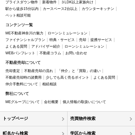
プライスダウン物件
新着物件
３LDK以上家族向け
駅から徒歩15分以内
カースペース2台以上
カウンターキッチン
ペット相談可能
コンテンツ一覧
ME不動産神奈川の魅力
ローンシミュレーション
ファイナンシャルプラン
特典・サービス
売却
提携サービス
よくある質問
アドバイザー紹介
ローンシミュレーション
WEBパンフレット
不動産コラム
お問い合わせ
不動産売却について
売却査定
不動産売却の流れ
「仲介」と「買取」の違い
不動産売却時の諸費用
少しでも高く売るポイント
よくある質問
仲介手数料について
相続相談
弊社について
MEグループについて
会社概要
個人情報の取扱いについて
トップページ
売買物件検索
町名から検索
学区から検索