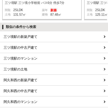
三ツ境駅 三ツ境小学校前 バス6分 停歩7分
三ツ境駅 三ツ
2SLDK
2SLDK
間取
築年
新築
間取
土地
131.57㎡
建物
87.48㎡
土地
125.11㎡
類似の条件から検索
三ツ境駅の新築戸建て
三ツ境駅の中古戸建て
三ツ境駅のマンション
三ツ境駅の土地
阿久和西の新築戸建て
阿久和西の中古戸建て
阿久和西のマンション