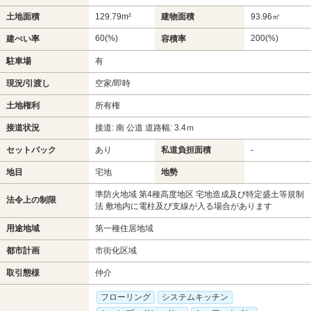
土地面積
129.79m²
建物面積
93.96㎡
60(%)
200(%)
建ぺい率
容積率
駐車場
有
現況/引渡し
空家/即時
土地権利
所有権
接道状況
接道: 南 公道 道路幅: 3.4ｍ
セットバック
あり
私道負担面積
-
地目
宅地
地勢
準防火地域 第4種高度地区 宅地造成及び特定盛土等規制
法令上の制限
法 敷地内に電柱及び支線が入る場合があります
用途地域
第一種住居地域
都市計画
市街化区域
取引態様
仲介
フローリング
システムキッチン