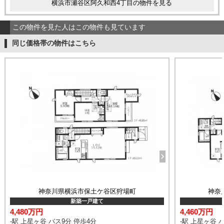
横浜市瀬谷区阿久和西4丁目の物件を見る
この物件を見た人はこの物件も見ています
同じ価格帯の物件はこちら
神奈川県横浜市保土ケ谷区狩場町
神奈
新築一戸建て
4,480万円
4,460万円
-駅 上星ヶ谷 バス9分 停歩4分
-駅 上星ヶ谷 