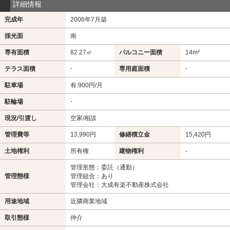
詳細情報
完成年
2006年7月築
採光面
南
専有面積
82.27㎡
バルコニー面積
14m²
-
-
テラス面積
専用庭面積
駐車場
有:900円/月
-
駐輪場
現況/引渡し
空家/相談
管理費等
13,990円
修繕積立金
15,420円
土地権利
所有権
建物権利
-
管理形態：委託（通勤）
管理態様
管理組合：あり
管理会社：大成有楽不動産株式会社
用途地域
近隣商業地域
取引態様
仲介