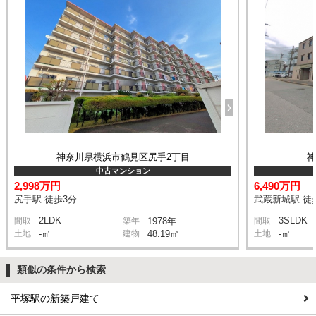
神奈川県横浜市鶴見区尻手2丁目
中古マンション
2,998万円
6,490万円
尻手駅 徒歩3分
武蔵新城駅 徒
2LDK
3SLDK
間取
築年
1978年
間取
土地
-㎡
建物
48.19㎡
土地
-㎡
類似の条件から検索
平塚駅の新築戸建て