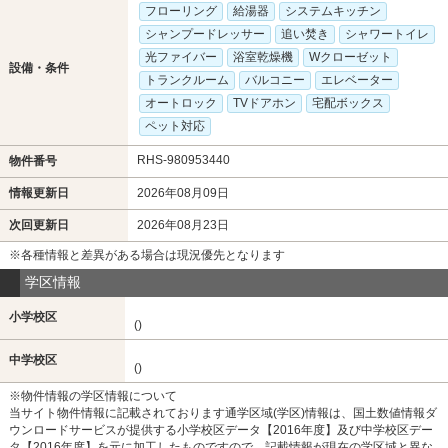
フローリング
給湯器
システムキッチン
シャンプードレッサー
追い焚き
シャワートイレ
光ファイバー
浴室乾燥機
Wクローゼット
設備・条件
トランクルーム
バルコニー
エレベーター
オートロック
TVドアホン
宅配ボックス
ペット対応
RHS-980953440
物件番号
情報更新日
2026年08月09日
次回更新日
2026年08月23日
※各種情報と差異がある場合は現況優先となります
学区情報
小学校区
()
中学校区
()
※物件情報の学区情報について
当サイト物件情報に記載されております通学区域(学区)情報は、国土数値情報ダ
ウンロードサービスが提供する小学校区データ【2016年度】及び中学校区デー
タ【2016年度】を元に加工したものですので、記載情報が現在の学区域と異な