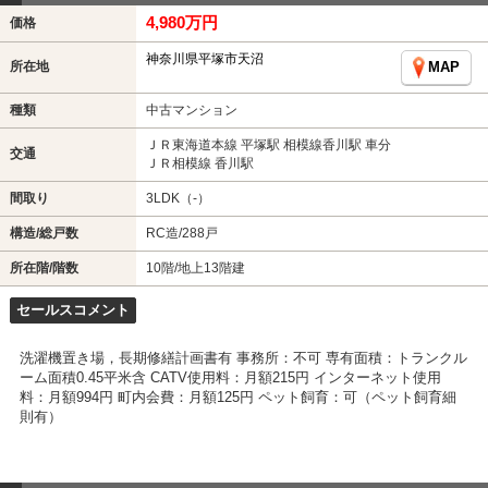
4,980万円
価格
神奈川県平塚市天沼
所在地
MAP
種類
中古マンション
ＪＲ東海道本線 平塚駅 相模線香川駅 車分
交通
ＪＲ相模線 香川駅
間取り
3LDK（-）
構造/総戸数
RC造/288戸
所在階/階数
10階/地上13階建
セールスコメント
洗濯機置き場，長期修繕計画書有 事務所：不可 専有面積：トランクル
ーム面積0.45平米含 CATV使用料：月額215円 インターネット使用
料：月額994円 町内会費：月額125円 ペット飼育：可（ペット飼育細
則有）