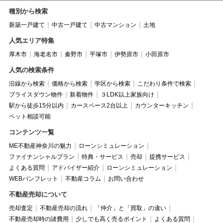
種別から検索
新築一戸建て
中古一戸建て
中古マンション
土地
人気エリア特集
厚木市
海老名市
秦野市
平塚市
伊勢原市
小田原市
人気の検索条件
沿線から検索
価格から検索
学区から検索
こだわり条件で検索
プライスダウン物件
新着物件
３LDK以上家族向け
駅から徒歩15分以内
カースペース2台以上
カウンターキッチン
ペット相談可能
コンテンツ一覧
ME不動産神奈川の魅力
ローンシミュレーション
ファイナンシャルプラン
特典・サービス
売却
提携サービス
よくある質問
アドバイザー紹介
ローンシミュレーション
WEBパンフレット
不動産コラム
お問い合わせ
不動産売却について
売却査定
不動産売却の流れ
「仲介」と「買取」の違い
不動産売却時の諸費用
少しでも高く売るポイント
よくある質問