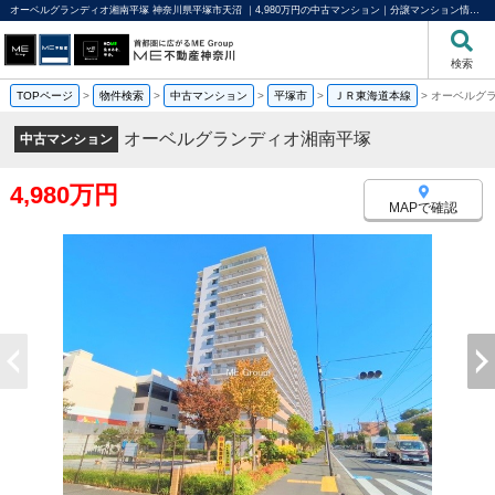
オーベルグランディオ湘南平塚 神奈川県平塚市天沼 ｜4,980万円の中古マンション｜分譲マンション情報｜ME不動産神奈川
検索
TOPページ
>
物件検索
>
中古マンション
>
平塚市
>
ＪＲ東海道本線
>
オーベルグ
オーベルグランディオ湘南平塚
中古マンション
4,980万円
MAPで確認