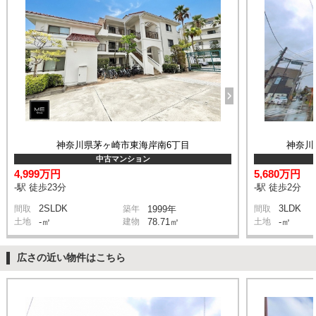
神奈川県茅ヶ崎市東海岸南6丁目
神奈川
中古マンション
4,999万円
5,680万円
-駅 徒歩23分
-駅 徒歩2分
2SLDK
3LDK
間取
築年
1999年
間取
土地
-㎡
建物
78.71㎡
土地
-㎡
広さの近い物件はこちら