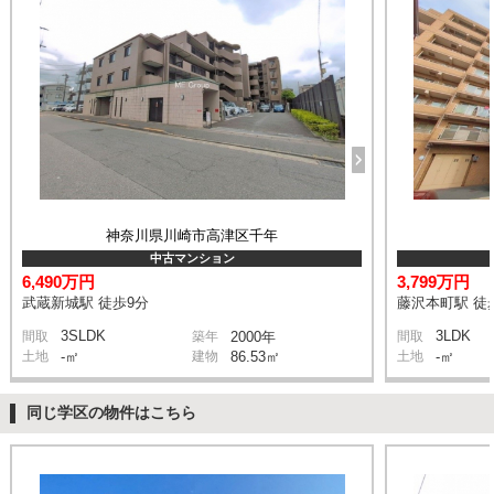
神奈川県川崎市高津区千年
中古マンション
6,490万円
3,799万円
武蔵新城駅 徒歩9分
藤沢本町駅 徒
3SLDK
3LDK
間取
築年
2000年
間取
土地
-㎡
建物
86.53㎡
土地
-㎡
同じ学区の物件はこちら