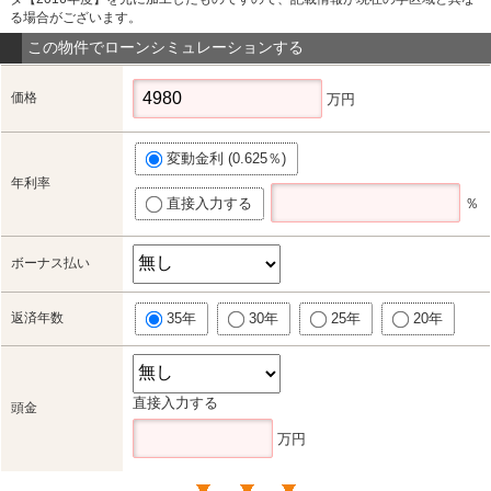
る場合がございます。
この物件でローンシミュレーションする
価格
万円
変動金利 (0.625％)
年利率
直接入力する
％
ボーナス払い
返済年数
35年
30年
25年
20年
直接入力する
頭金
万円