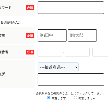
スワード
必須
お客様情報の入力
名前
必須
-
-
話番号
必須
住所
会員規約をご確認のうえ下記にチェックして下さい。
同意します
同意しません