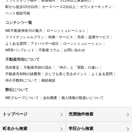
プライスダウン物件
新着物件
３LDK以上家族向け
駅から徒歩15分以内
カースペース2台以上
カウンターキッチン
ペット相談可能
コンテンツ一覧
ME不動産神奈川の魅力
ローンシミュレーション
ファイナンシャルプラン
特典・サービス
売却
提携サービス
よくある質問
アドバイザー紹介
ローンシミュレーション
WEBパンフレット
不動産コラム
お問い合わせ
不動産売却について
売却査定
不動産売却の流れ
「仲介」と「買取」の違い
不動産売却時の諸費用
少しでも高く売るポイント
よくある質問
仲介手数料について
相続相談
弊社について
MEグループについて
会社概要
個人情報の取扱いについて
トップページ
売買物件検索
町名から検索
学区から検索