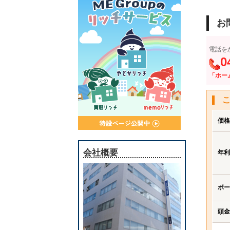
お
電話を
0
「ホー
価格
会社概要
年利
ボー
頭金