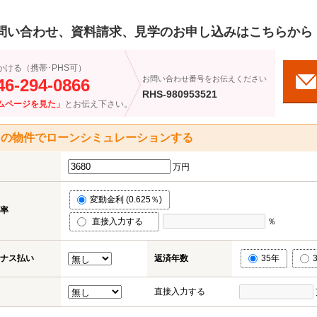
問い合わせ、資料請求、見学のお申し込みはこちらから
かける（携帯･PHS可）
お問い合わせ番号をお伝えください
46-294-0866
RHS-980953521
ムページを見た」
とお伝え下さい。
この物件でローンシミュレーションする
万円
変動金利 (0.625％)
率
直接入力する
％
ナス払い
返済年数
35年
直接入力する