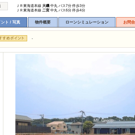
ＪＲ東海道本線
大磯
中丸 バス7分 停歩3分
通
ＪＲ東海道本線
二宮
中丸 バス6分 停歩4分
ント / 写真
物件概要
ローンシミュレーション
お問合
-