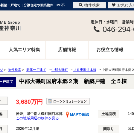
物件検索
お気に入
中郡大磯町国府本郷２期 新築戸建 全５棟 神奈川県中郡大磯町国府本郷 ｜3,680万円の新築一戸建て｜分譲住宅や新築物件｜ME不動産神奈川
定休日：水曜日 営業時間 
046-294
人気エリア特集
店舗情報
お役立ち情報
>
>
>
ージ
>
物件検索
>
新築一戸建て
中郡大磯町
ＪＲ東海道本線
中郡大磯町国府本郷
中郡大磯町国府本郷２期 新築戸建 全５棟
一戸建て
格
3,680万円
神奈川県中郡大磯町国府本郷
145
地
土地面積
MAPで確認
この地域周辺の物件を見る
2026年12月築
5L
月
間取り