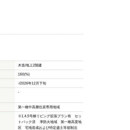
木造/
地上2階建
160(%)
-/2026年12月下旬
-
第一種中高層住居専用地域
※1.4.5号棟リビング拡張プラン有 セッ
トバック済 準防火地域 第一種高度地
区 宅地造成および特定盛土等規制法