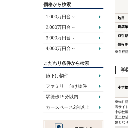
価格から検索
1,000万円台～
地目
2,000万円台～
建築確
取引態
3,000万円台～
情報更
4,000万円台～
※各種
こだわり条件から検索
学
値下げ物件
ファミリー向け物件
小学校
駅徒歩15分以内
※物件
カースペース2台以上
当サイト
中学校
国土数
象とな