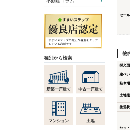
不動産コラム
セール
物
種別から検索
採光面
建ぺい
駐車場
新築一戸建て
中古一戸建て
土地権
接道状
マンション
土地
セット