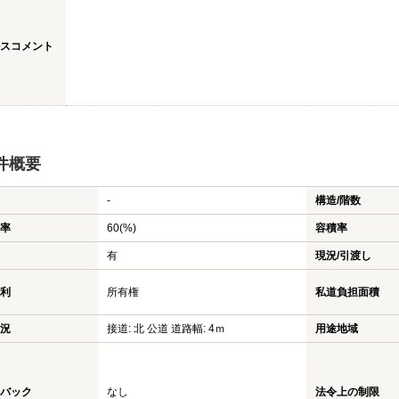
スコメント
件概要
-
構造/階数
率
60(%)
容積率
有
現況/引渡し
利
所有権
私道負担面積
況
接道: 北 公道 道路幅: 4ｍ
用途地域
バック
なし
法令上の制限