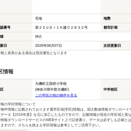
宅地
地勢
認番号
第２５ＵＤＩ１Ｋ建０２８３２号
都市計画
様
仲介
新日
2026年08月07日
次回更新日
情報と差異がある場合は現況優先となります
区情報
大磯町立国府小学校
区
(神奈川県中郡大磯町)
中学校区
この学区の他の物件を見る
情報の学区情報について
物件情報に記載されております通学区域(学区)情報は、国土数値情報ダウンロードサ
区データ【2016年度】を元に加工したものですので、記載情報が現在の学区域と異
値情報ダウンロードサービスのWEBサイト上で記述通り、データは必ずしも正確とは
りますので、そちらを踏まえ学区情報は参考としてご活用下さい。