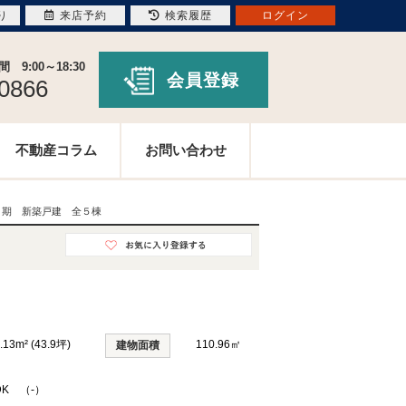
り
来店予約
検索履歴
ログイン
9:00～18:30
会員登録
-0866
不動産コラム
お問い合わせ
２期 新築戸建 全５棟
.13m² (43.9坪)
110.96㎡
建物面積
DK （-）