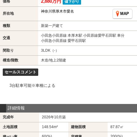
2,880万円
価格
値下がり
神奈川県厚木市愛名
所在地
MAP
種類
新築一戸建て
小田急小田原線 本厚木駅 小田原線愛甲石田駅 車分
交通
小田急小田原線 愛甲石田駅
間取り
3LDK（-）
構造/階数
木造/地上2階建
セールスコメント
3台駐車可能※車種による
詳細情報
完成年
2026年10月築
土地面積
148.54m²
建物面積
87.87㎡
60(%)
200(%)
建ぺい率
容積率