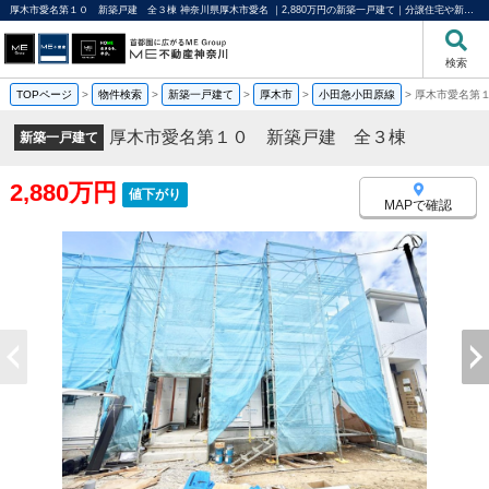
厚木市愛名第１０ 新築戸建 全３棟 神奈川県厚木市愛名 ｜2,880万円の新築一戸建て｜分譲住宅や新築物件｜ME不動産神奈川
検索
TOPページ
>
物件検索
>
新築一戸建て
>
厚木市
>
小田急小田原線
>
厚木市愛名第
厚木市愛名第１０ 新築戸建 全３棟
新築一戸建て
2,880万円
値下がり
MAPで確認