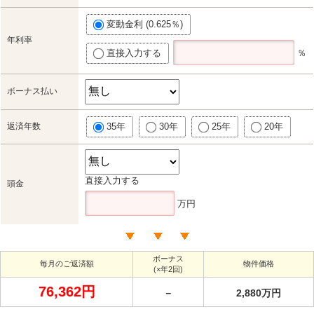
変動金利 (0.625％)
年利率
直接入力する
％
ボーナス払い
返済年数
35年
30年
25年
20年
直接入力する
頭金
万円
ボーナス
毎月のご返済額
物件価格
(×年2回)
76,362円
－
2,880万円