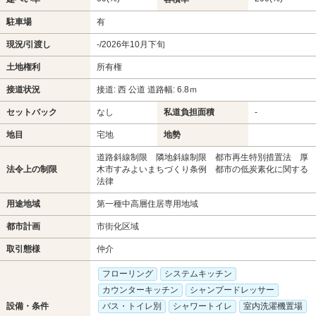
駐車場
有
現況/引渡し
-/2026年10月下旬
土地権利
所有権
接道状況
接道: 西 公道 道路幅: 6.8ｍ
セットバック
なし
私道負担面積
-
地目
宅地
地勢
道路斜線制限 隣地斜線制限 都市再生特別措置法 厚
法令上の制限
木市すみよいまちづくり条例 都市の低炭素化に関する
法律
用途地域
第一種中高層住居専用地域
都市計画
市街化区域
取引態様
仲介
フローリング
システムキッチン
カウンターキッチン
シャンプードレッサー
設備・条件
バス・トイレ別
シャワートイレ
室内洗濯機置場