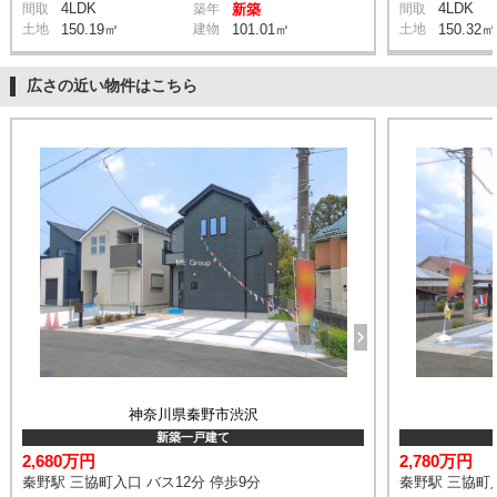
4LDK
4LDK
間取
築年
新築
間取
土地
150.19㎡
建物
101.01㎡
土地
150.32㎡
広さの近い物件はこちら
神奈川県秦野市渋沢
新築一戸建て
2,680万円
2,780万円
秦野駅 三協町入口 バス12分 停歩9分
秦野駅 三協町入