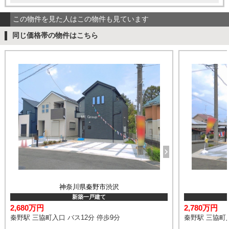
この物件を見た人はこの物件も見ています
同じ価格帯の物件はこちら
神奈川県秦野市渋沢
新築一戸建て
2,680万円
2,780万円
秦野駅 三協町入口 バス12分 停歩9分
秦野駅 三協町入