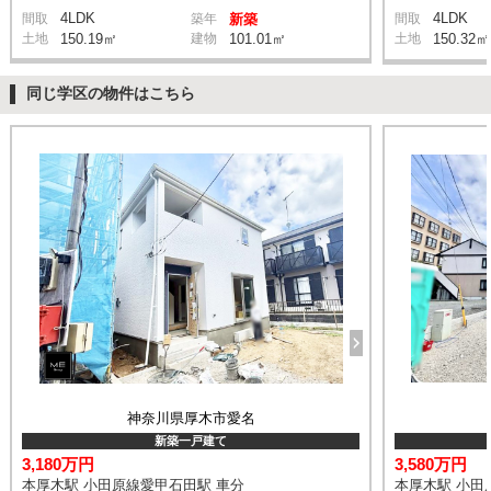
4LDK
4LDK
間取
築年
新築
間取
土地
150.19㎡
建物
101.01㎡
土地
150.32㎡
同じ学区の物件はこちら
神奈川県厚木市愛名
新築一戸建て
3,180万円
3,580万円
本厚木駅 小田原線愛甲石田駅 車分
本厚木駅 小田