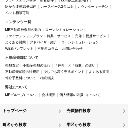
プライスダウン物件
新着物件
３LDK以上家族向け
駅から徒歩15分以内
カースペース2台以上
カウンターキッチン
ペット相談可能
コンテンツ一覧
ME不動産神奈川の魅力
ローンシミュレーション
ファイナンシャルプラン
特典・サービス
売却
提携サービス
よくある質問
アドバイザー紹介
ローンシミュレーション
WEBパンフレット
不動産コラム
お問い合わせ
不動産売却について
売却査定
不動産売却の流れ
「仲介」と「買取」の違い
不動産売却時の諸費用
少しでも高く売るポイント
よくある質問
仲介手数料について
相続相談
弊社について
MEグループについて
会社概要
個人情報の取扱いについて
トップページ
売買物件検索
町名から検索
学区から検索