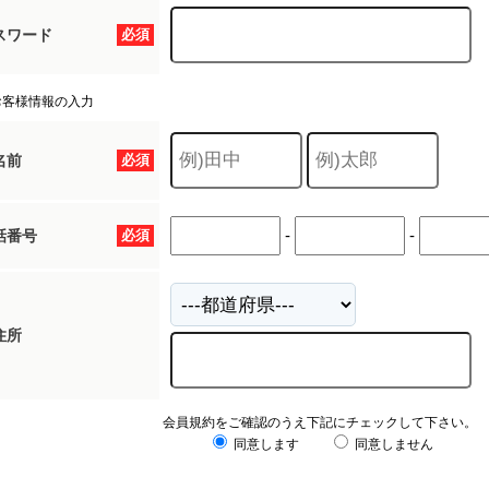
スワード
必須
お客様情報の入力
名前
必須
-
-
話番号
必須
住所
会員規約をご確認のうえ下記にチェックして下さい。
同意します
同意しません