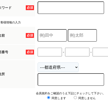
スワード
必須
お客様情報の入力
名前
必須
-
-
話番号
必須
住所
会員規約をご確認のうえ下記にチェックして下さい。
同意します
同意しません