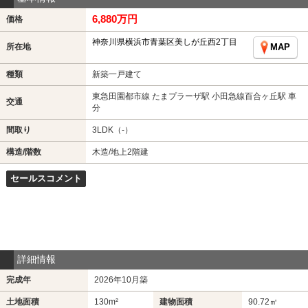
6,880万円
価格
神奈川県横浜市青葉区美しが丘西2丁目
所在地
MAP
種類
新築一戸建て
東急田園都市線 たまプラーザ駅 小田急線百合ヶ丘駅 車
交通
分
間取り
3LDK（-）
構造/階数
木造/地上2階建
セールスコメント
詳細情報
完成年
2026年10月築
土地面積
130m²
建物面積
90.72㎡