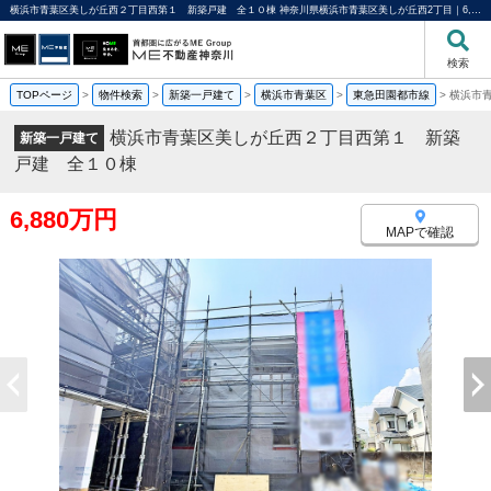
横浜市青葉区美しが丘西２丁目西第１ 新築戸建 全１０棟 神奈川県横浜市青葉区美しが丘西2丁目｜6,880万円の新築一戸建て｜分譲住宅や新築物件｜ME不動産神奈川
検索
TOPページ
>
物件検索
>
新築一戸建て
>
横浜市青葉区
>
東急田園都市線
>
横浜市
横浜市青葉区美しが丘西２丁目西第１ 新築
新築一戸建て
戸建 全１０棟
6,880万円
MAPで確認