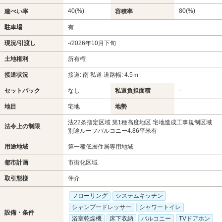
40(%)
80(%)
建ぺい率
容積率
駐車場
有
現況/引渡し
-/2026年10月下旬
土地権利
所有権
接道状況
接道: 南 私道 道路幅: 4.5ｍ
セットバック
なし
私道負担面積
-
地目
宅地
地勢
法22条指定区域 第1種高度地区 宅地造成工事規制区域
法令上の制限
別途ルーフバルコニー4.86平米有
用途地域
第一種低層住居専用地域
都市計画
市街化区域
取引態様
仲介
フローリング
システムキッチン
シャンプードレッサー
シャワートイレ
設備・条件
浴室乾燥機
床下収納
バルコニー
TVドアホン