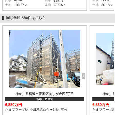
4LDK
3LDK
間取
築年
1997年
間取
土地
108.37㎡
建物
86.53㎡
土地
86.18㎡
同じ学区の物件はこちら
神奈川県横浜市青葉区美しが丘西2丁目
神奈川
新築一戸建て
6,880万円
6,580万円
たまプラーザ駅 小田急線百合ヶ丘駅 車分
たまプラーザ駅