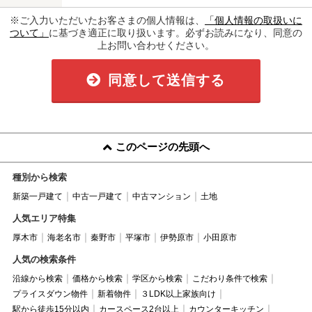
※ご入力いただいたお客さまの個人情報は、
「個人情報の取扱いに
ついて」
に基づき適正に取り扱います。必ずお読みになり、同意の
上お問い合わせください。
同意して送信する
このページの先頭へ
種別から検索
新築一戸建て
中古一戸建て
中古マンション
土地
人気エリア特集
厚木市
海老名市
秦野市
平塚市
伊勢原市
小田原市
人気の検索条件
沿線から検索
価格から検索
学区から検索
こだわり条件で検索
プライスダウン物件
新着物件
３LDK以上家族向け
駅から徒歩15分以内
カースペース2台以上
カウンターキッチン