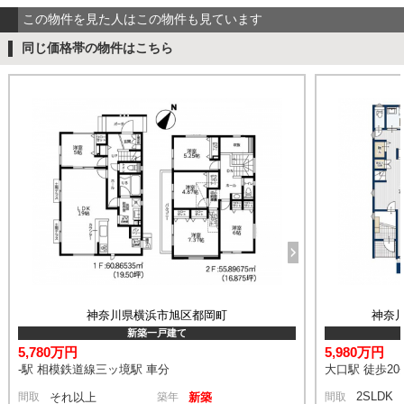
この物件を見た人はこの物件も見ています
同じ価格帯の物件はこちら
神奈川県横浜市旭区都岡町
神奈
新築一戸建て
5,780万円
5,980万円
-駅 相模鉄道線三ッ境駅 車分
大口駅 徒歩20
2SLDK
間取
それ以上
築年
新築
間取