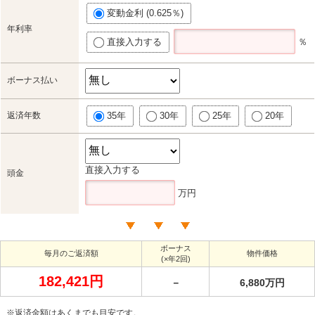
変動金利 (0.625％)
年利率
直接入力する
％
ボーナス払い
返済年数
35年
30年
25年
20年
直接入力する
頭金
万円
ボーナス
毎月のご返済額
物件価格
(×年2回)
182,421円
－
6,880万円
※返済金額はあくまでも目安です。