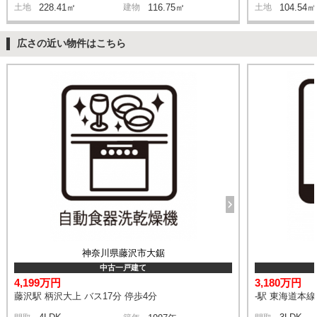
土地
228.41㎡
建物
116.75㎡
土地
104.54㎡
広さの近い物件はこちら
神奈川県藤沢市大鋸
中古一戸建て
4,199万円
3,180万円
藤沢駅 柄沢大上 バス17分 停歩4分
-駅 東海道本