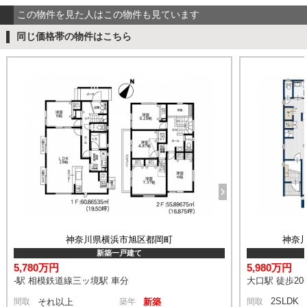
この物件を見た人はこの物件も見ています
同じ価格帯の物件はこちら
神奈川県横浜市旭区都岡町
神奈
新築一戸建て
5,780万円
5,980万円
-駅 相模鉄道線三ッ境駅 車分
大口駅 徒歩20
2SLDK
間取
それ以上
築年
新築
間取