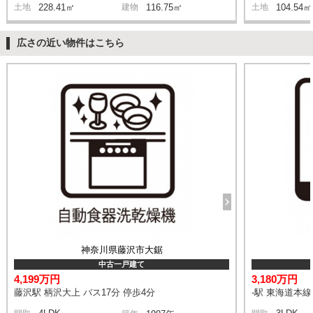
土地
228.41㎡
建物
116.75㎡
土地
104.54㎡
広さの近い物件はこちら
神奈川県藤沢市大鋸
中古一戸建て
4,199万円
3,180万円
藤沢駅 柄沢大上 バス17分 停歩4分
-駅 東海道本