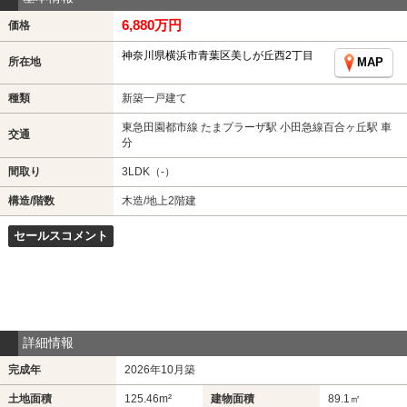
6,880万円
価格
神奈川県横浜市青葉区美しが丘西2丁目
所在地
MAP
種類
新築一戸建て
東急田園都市線 たまプラーザ駅 小田急線百合ヶ丘駅 車
交通
分
間取り
3LDK（-）
構造/階数
木造/地上2階建
セールスコメント
詳細情報
完成年
2026年10月築
土地面積
125.46m²
建物面積
89.1㎡