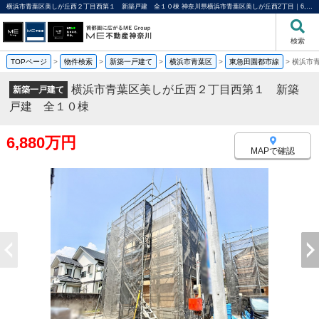
横浜市青葉区美しが丘西２丁目西第１ 新築戸建 全１０棟 神奈川県横浜市青葉区美しが丘西2丁目｜6,880万円の新築一戸建て｜分譲住宅や新築物件｜ME不動産神奈川
検索
TOPページ
>
物件検索
>
新築一戸建て
>
横浜市青葉区
>
東急田園都市線
>
横浜市
横浜市青葉区美しが丘西２丁目西第１ 新築
新築一戸建て
戸建 全１０棟
6,880万円
MAPで確認