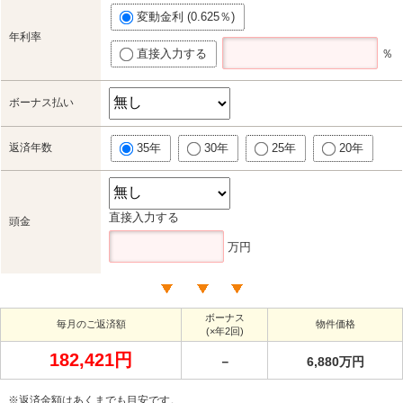
変動金利 (0.625％)
年利率
直接入力する
％
ボーナス払い
返済年数
35年
30年
25年
20年
直接入力する
頭金
万円
ボーナス
毎月のご返済額
物件価格
(×年2回)
182,421円
－
6,880万円
※返済金額はあくまでも目安です。