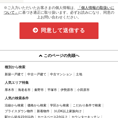
※ご入力いただいたお客さまの個人情報は、
「個人情報の取扱いに
ついて」
に基づき適正に取り扱います。必ずお読みになり、同意の
上お問い合わせください。
同意して送信する
このページの先頭へ
種別から検索
新築一戸建て
中古一戸建て
中古マンション
土地
人気エリア特集
厚木市
海老名市
秦野市
平塚市
伊勢原市
小田原市
人気の検索条件
沿線から検索
価格から検索
学区から検索
こだわり条件で検索
プライスダウン物件
新着物件
３LDK以上家族向け
駅から徒歩15分以内
カースペース2台以上
カウンターキッチン