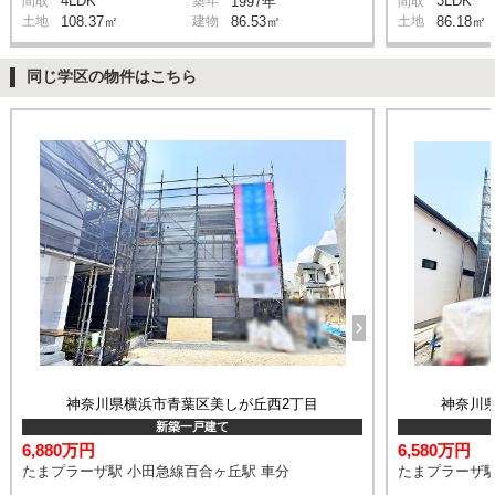
4LDK
3LDK
間取
築年
1997年
間取
土地
108.37㎡
建物
86.53㎡
土地
86.18㎡
同じ学区の物件はこちら
神奈川県横浜市青葉区美しが丘西2丁目
神奈川
新築一戸建て
6,880万円
6,580万円
たまプラーザ駅 小田急線百合ヶ丘駅 車分
たまプラーザ駅