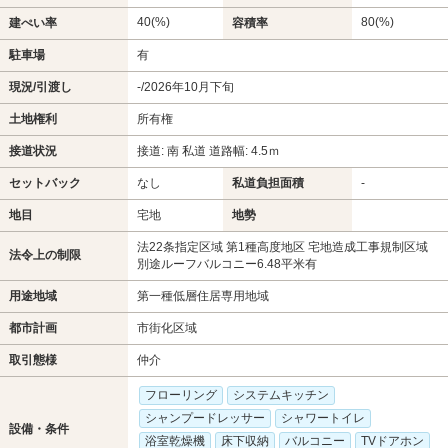
40(%)
80(%)
建ぺい率
容積率
駐車場
有
現況/引渡し
-/2026年10月下旬
土地権利
所有権
接道状況
接道: 南 私道 道路幅: 4.5ｍ
セットバック
なし
私道負担面積
-
地目
宅地
地勢
法22条指定区域 第1種高度地区 宅地造成工事規制区域
法令上の制限
別途ルーフバルコニー6.48平米有
用途地域
第一種低層住居専用地域
都市計画
市街化区域
取引態様
仲介
フローリング
システムキッチン
シャンプードレッサー
シャワートイレ
設備・条件
浴室乾燥機
床下収納
バルコニー
TVドアホン