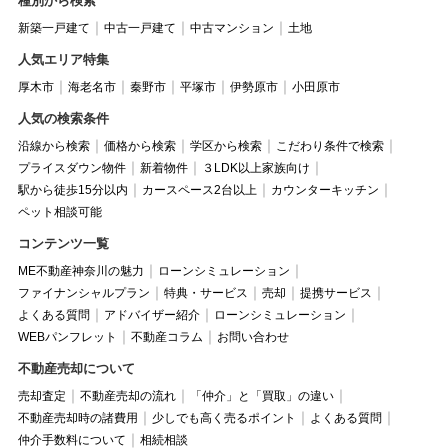
種別から検索
新築一戸建て
中古一戸建て
中古マンション
土地
人気エリア特集
厚木市
海老名市
秦野市
平塚市
伊勢原市
小田原市
人気の検索条件
沿線から検索
価格から検索
学区から検索
こだわり条件で検索
プライスダウン物件
新着物件
３LDK以上家族向け
駅から徒歩15分以内
カースペース2台以上
カウンターキッチン
ペット相談可能
コンテンツ一覧
ME不動産神奈川の魅力
ローンシミュレーション
ファイナンシャルプラン
特典・サービス
売却
提携サービス
よくある質問
アドバイザー紹介
ローンシミュレーション
WEBパンフレット
不動産コラム
お問い合わせ
不動産売却について
売却査定
不動産売却の流れ
「仲介」と「買取」の違い
不動産売却時の諸費用
少しでも高く売るポイント
よくある質問
仲介手数料について
相続相談