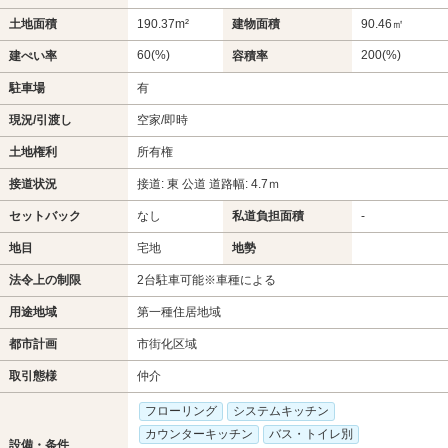
土地面積
190.37m²
建物面積
90.46㎡
60(%)
200(%)
建ぺい率
容積率
駐車場
有
現況/引渡し
空家/即時
土地権利
所有権
接道状況
接道: 東 公道 道路幅: 4.7ｍ
セットバック
なし
私道負担面積
-
地目
宅地
地勢
法令上の制限
2台駐車可能※車種による
用途地域
第一種住居地域
都市計画
市街化区域
取引態様
仲介
フローリング
システムキッチン
カウンターキッチン
バス・トイレ別
設備・条件