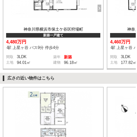
神奈川県横浜市保土ケ谷区狩場町
神奈
新築一戸建て
4,480万円
4,460万円
-駅 上星ヶ谷 バス9分 停歩4分
-駅 上星ヶ谷 
3LDK
3LDK
間取
築年
新築
間取
土地
94.01㎡
建物
96.18㎡
土地
177.82㎡
広さの近い物件はこちら