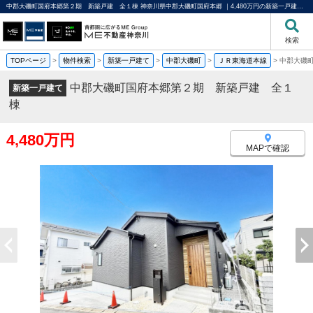
中郡大磯町国府本郷第２期 新築戸建 全１棟 神奈川県中郡大磯町国府本郷 ｜4,480万円の新築一戸建て｜分譲住宅や新築物件｜ME不動産神奈川
検索
TOPページ
>
物件検索
>
新築一戸建て
>
中郡大磯町
>
ＪＲ東海道本線
>
中郡大磯
中郡大磯町国府本郷第２期 新築戸建 全１
新築一戸建て
棟
4,480万円
MAPで確認