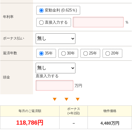
変動金利 (0.625％)
年利率
直接入力する
％
ボーナス払い
返済年数
35年
30年
25年
20年
直接入力する
頭金
万円
ボーナス
毎月のご返済額
物件価格
(×年2回)
118,786円
－
4,480万円