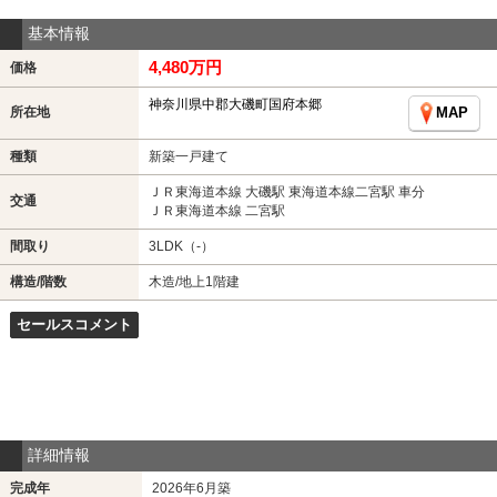
基本情報
4,480万円
価格
神奈川県中郡大磯町国府本郷
所在地
MAP
種類
新築一戸建て
ＪＲ東海道本線 大磯駅 東海道本線二宮駅 車分
交通
ＪＲ東海道本線 二宮駅
間取り
3LDK（-）
構造/階数
木造/地上1階建
セールスコメント
詳細情報
完成年
2026年6月築