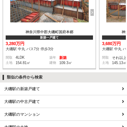
神奈川県中郡大磯町国府本郷
神
新築一戸建て
3,280万円
3,680万円
大磯駅 中丸 バス7分 停歩3分
大磯駅 中丸 バ
4LDK
間取
築年
新築
間取
それ以上
土地
154.81㎡
建物
109.3㎡
土地
145.13㎡
類似の条件から検索
大磯駅の新築戸建て
大磯駅の中古戸建て
大磯駅のマンション
大磯駅の土地