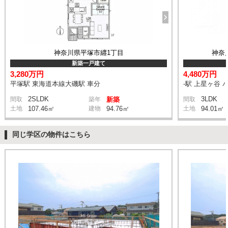
神奈川県平塚市纒1丁目
神奈
新築一戸建て
3,280万円
4,480万円
平塚駅 東海道本線大磯駅 車分
-駅 上星ヶ谷 
2SLDK
3LDK
間取
築年
新築
間取
土地
107.46㎡
建物
94.76㎡
土地
94.01㎡
同じ学区の物件はこちら