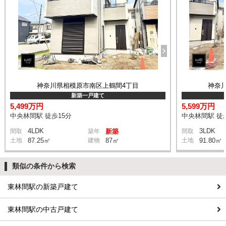
神奈川県相模原市南区上鶴間4丁目
神奈
新築一戸建て
5,499万円
5,599万円
中央林間駅 徒歩15分
中央林間駅 徒
4LDK
3LDK
間取
築年
新築
間取
土地
87.25㎡
建物
87㎡
土地
91.80㎡
類似の条件から検索
東林間駅の新築戸建て
東林間駅の中古戸建て