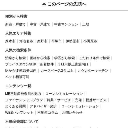
このページの先頭へ
種別から検索
新築一戸建て
中古一戸建て
中古マンション
土地
人気エリア特集
厚木市
海老名市
秦野市
平塚市
伊勢原市
小田原市
人気の検索条件
沿線から検索
価格から検索
学区から検索
こだわり条件で検索
プライスダウン物件
新着物件
３LDK以上家族向け
駅から徒歩15分以内
カースペース2台以上
カウンターキッチン
ペット相談可能
コンテンツ一覧
ME不動産神奈川の魅力
ローンシミュレーション
ファイナンシャルプラン
特典・サービス
売却
提携サービス
よくある質問
アドバイザー紹介
ローンシミュレーション
WEBパンフレット
不動産コラム
お問い合わせ
不動産売却について