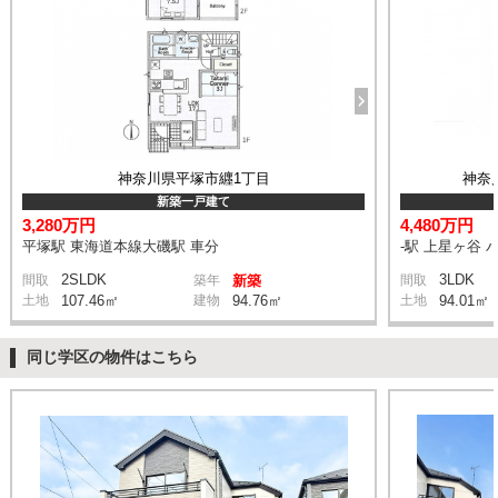
神奈川県平塚市纒1丁目
神奈
新築一戸建て
3,280万円
4,480万円
平塚駅 東海道本線大磯駅 車分
-駅 上星ヶ谷 
2SLDK
3LDK
間取
築年
新築
間取
土地
107.46㎡
建物
94.76㎡
土地
94.01㎡
同じ学区の物件はこちら