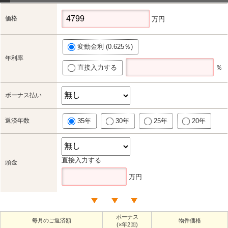
価格
万円
変動金利 (0.625％)
年利率
直接入力する
％
ボーナス払い
返済年数
35年
30年
25年
20年
直接入力する
頭金
万円
ボーナス
毎月のご返済額
物件価格
(×年2回)