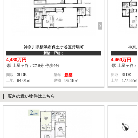
神奈川県横浜市保土ケ谷区狩場町
神奈
新築一戸建て
4,480万円
4,460万円
-駅 上星ヶ谷 バス9分 停歩4分
-駅 上星ヶ谷 
3LDK
3LDK
間取
築年
新築
間取
土地
94.01㎡
建物
96.18㎡
土地
177.82㎡
広さの近い物件はこちら