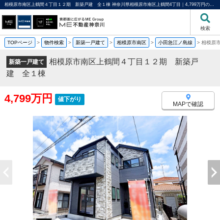
相模原市南区上鶴間４丁目１２期 新築戸建 全１棟 神奈川県相模原市南区上鶴間4丁目｜4,799万円の新築一戸建て｜分譲住宅や新築物件｜ME不動産神奈川
検索
TOPページ
>
物件検索
>
新築一戸建て
>
相模原市南区
>
小田急江ノ島線
>
相模原
相模原市南区上鶴間４丁目１２期 新築戸
新築一戸建て
建 全１棟
4,799万円
値下がり
MAPで確認