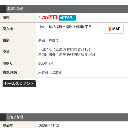
基本情報
4,799万円
価格
値下がり
神奈川県相模原市南区上鶴間4丁目
所在地
MAP
種類
新築一戸建て
小田急江ノ島線 東林間駅 徒歩10分
交通
東急田園都市線 中央林間駅 徒歩14分
間取り
3LDK（-）
構造/階数
木造/地上2階建
セールスコメント
詳細情報
完成年
2026年6月築