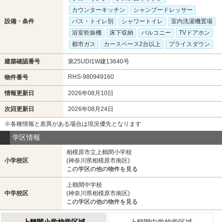
カウンターキッチン
シャンプードレッサー
設備・条件
バス・トイレ別
シャワートイレ
室内洗濯機置場
浴室乾燥機
床下収納
バルコニー
TVドアホン
都市ガス
カースペース2台以上
プライスダウン
建築確認番号
第25UDI1W建13640号
RHS-980949160
物件番号
情報更新日
2026年08月10日
次回更新日
2026年08月24日
※各種情報と差異がある場合は現況優先となります
学区情報
相模原市立上鶴間小学校
小学校区
(神奈川県相模原市南区)
この学区の他の物件を見る
上鶴間中学校
中学校区
(神奈川県相模原市南区)
この学区の他の物件を見る
上鶴間小学校学区域
上鶴間中学校学区域