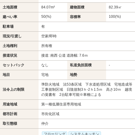
土地面積
84.07m²
建物面積
82.39㎡
50(%)
100(%)
建ぺい率
容積率
駐車場
有
現況/引渡し
空家/即時
土地権利
所有権
接道状況
接道: 南西 公道 道路幅: 7.6ｍ
セットバック
なし
私道負担面積
-
地目
宅地
地勢
準防火地域 法53条区域 下水道処理区域 宅地造成等
法令上の制限
工事規制区域 日陰規制3ｈ-2ｈ1.5ｍ 高さ10ｍ 越境
の覚書有 2台駐車可能※車種による
用途地域
第一種低層住居専用地域
都市計画
市街化区域
取引態様
仲介
フローリング
システムキッチン