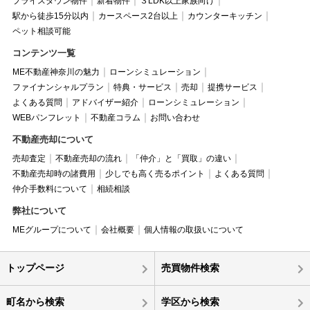
プライスダウン物件
新着物件
３LDK以上家族向け
駅から徒歩15分以内
カースペース2台以上
カウンターキッチン
ペット相談可能
コンテンツ一覧
ME不動産神奈川の魅力
ローンシミュレーション
ファイナンシャルプラン
特典・サービス
売却
提携サービス
よくある質問
アドバイザー紹介
ローンシミュレーション
WEBパンフレット
不動産コラム
お問い合わせ
不動産売却について
売却査定
不動産売却の流れ
「仲介」と「買取」の違い
不動産売却時の諸費用
少しでも高く売るポイント
よくある質問
仲介手数料について
相続相談
弊社について
MEグループについて
会社概要
個人情報の取扱いについて
トップページ
売買物件検索
町名から検索
学区から検索