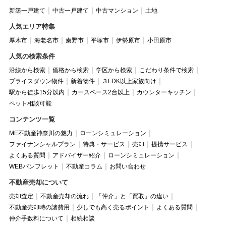
新築一戸建て
中古一戸建て
中古マンション
土地
人気エリア特集
厚木市
海老名市
秦野市
平塚市
伊勢原市
小田原市
人気の検索条件
沿線から検索
価格から検索
学区から検索
こだわり条件で検索
プライスダウン物件
新着物件
３LDK以上家族向け
駅から徒歩15分以内
カースペース2台以上
カウンターキッチン
ペット相談可能
コンテンツ一覧
ME不動産神奈川の魅力
ローンシミュレーション
ファイナンシャルプラン
特典・サービス
売却
提携サービス
よくある質問
アドバイザー紹介
ローンシミュレーション
WEBパンフレット
不動産コラム
お問い合わせ
不動産売却について
売却査定
不動産売却の流れ
「仲介」と「買取」の違い
不動産売却時の諸費用
少しでも高く売るポイント
よくある質問
仲介手数料について
相続相談