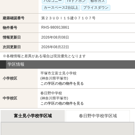
バルコニー
TVドアホン
都市ガス
カースペース2台以上
プライスダウン
建築確認番号
第２３ＵＤＩ１Ｓ建０７１０７号
RHS-980913861
物件番号
情報更新日
2026年08月08日
次回更新日
2026年08月22日
※各種情報と差異がある場合は現況優先となります
学区情報
平塚市立富士見小学校
小学校区
(神奈川県平塚市)
この学区の他の物件を見る
春日野中学校
中学校区
(神奈川県平塚市)
この学区の他の物件を見る
富士見小学校学区域
春日野中学校学区域