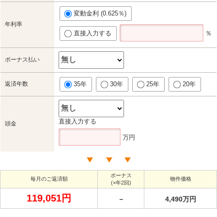
変動金利 (0.625％)
年利率
直接入力する
％
ボーナス払い
返済年数
35年
30年
25年
20年
直接入力する
頭金
万円
ボーナス
毎月のご返済額
物件価格
(×年2回)
119,051円
－
4,490万円