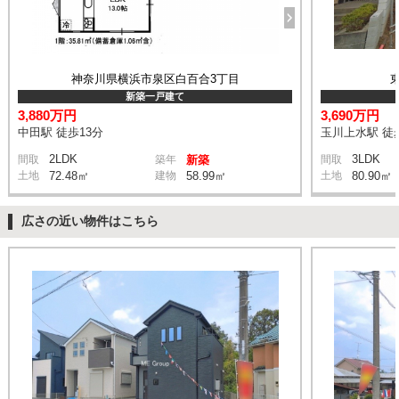
神奈川県横浜市泉区白百合3丁目
新築一戸建て
3,880万円
3,690万円
中田駅 徒歩13分
玉川上水駅 徒
2LDK
3LDK
間取
築年
新築
間取
土地
72.48㎡
建物
58.99㎡
土地
80.90㎡
広さの近い物件はこちら