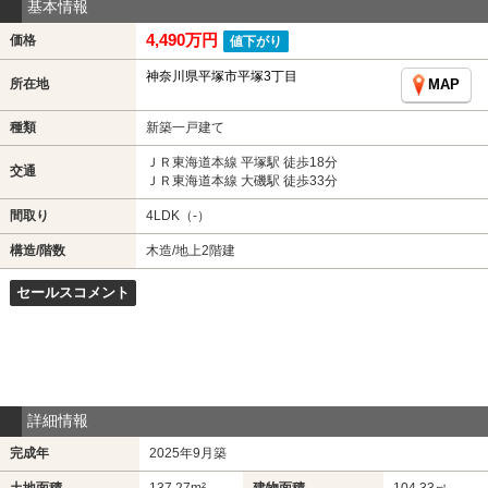
基本情報
4,490万円
価格
値下がり
神奈川県平塚市平塚3丁目
所在地
MAP
種類
新築一戸建て
ＪＲ東海道本線 平塚駅 徒歩18分
交通
ＪＲ東海道本線 大磯駅 徒歩33分
間取り
4LDK（-）
構造/階数
木造/地上2階建
セールスコメント
詳細情報
完成年
2025年9月築
土地面積
137.27m²
建物面積
104.33㎡