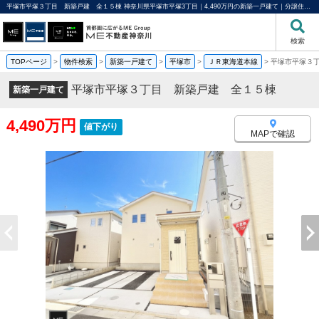
平塚市平塚３丁目 新築戸建 全１５棟 神奈川県平塚市平塚3丁目｜4,490万円の新築一戸建て｜分譲住宅や新築物件｜ME不動産神奈川
検索
TOPページ
>
物件検索
>
新築一戸建て
>
平塚市
>
ＪＲ東海道本線
>
平塚市平塚３
平塚市平塚３丁目 新築戸建 全１５棟
新築一戸建て
4,490万円
値下がり
MAPで確認