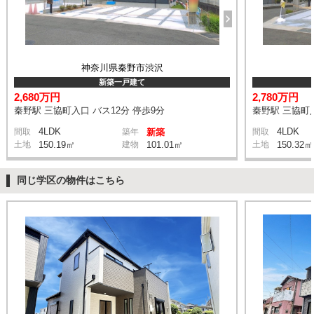
神奈川県秦野市渋沢
新築一戸建て
2,680万円
2,780万円
秦野駅 三協町入口 バス12分 停歩9分
秦野駅 三協町入
4LDK
4LDK
間取
築年
新築
間取
土地
150.19㎡
建物
101.01㎡
土地
150.32㎡
同じ学区の物件はこちら