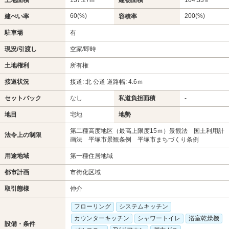
60(%)
200(%)
建ぺい率
容積率
駐車場
有
現況/引渡し
空家/即時
土地権利
所有権
接道状況
接道: 北 公道 道路幅: 4.6ｍ
セットバック
なし
私道負担面積
-
地目
宅地
地勢
第二種高度地区（最高上限度15ｍ）景観法 国土利用計
法令上の制限
画法 平塚市景観条例 平塚市まちづくり条例
用途地域
第一種住居地域
都市計画
市街化区域
取引態様
仲介
フローリング
システムキッチン
カウンターキッチン
シャワートイレ
浴室乾燥機
設備・条件