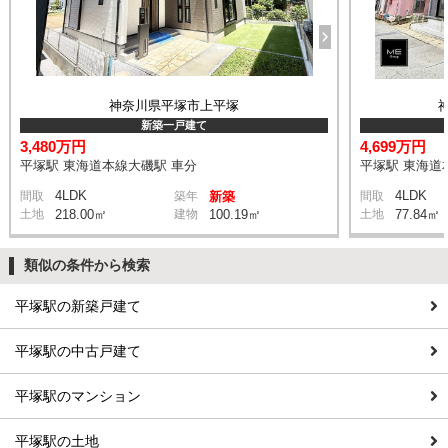
神奈川県平塚市上平塚
新築一戸建て
3,480万円
4,699万円
平塚駅 東海道本線大磯駅 車分
平塚駅 東海道
4LDK
4LDK
間取
築年
新築
間取
土地
218.00㎡
建物
100.19㎡
土地
77.84㎡
類似の条件から検索
平塚駅の新築戸建て
平塚駅の中古戸建て
平塚駅のマンション
平塚駅の土地