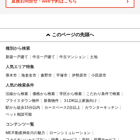
直接お問合せ・web予約はこちら
このページの先頭へ
種別から検索
新築一戸建て
中古一戸建て
中古マンション
土地
人気エリア特集
厚木市
海老名市
秦野市
平塚市
伊勢原市
小田原市
人気の検索条件
沿線から検索
価格から検索
学区から検索
こだわり条件で検索
プライスダウン物件
新着物件
３LDK以上家族向け
駅から徒歩15分以内
カースペース2台以上
カウンターキッチン
ペット相談可能
コンテンツ一覧
ME不動産神奈川の魅力
ローンシミュレーション
ファイナンシャルプラン
特典・サービス
売却
提携サービス