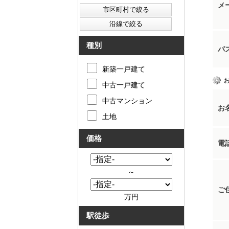
メ
種別
パ
新築一戸建て
中古一戸建て
中古マンション
お
土地
価格
電
～
ご
万円
駅徒歩