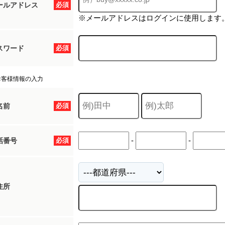
ールアドレス
必須
※メールアドレスはログインに使用します
スワード
必須
お客様情報の入力
名前
必須
-
-
話番号
必須
住所