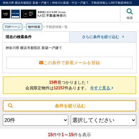
神奈川県 横浜市都筑区 新築一戸建て｜神奈川の新築・中古一戸建て、不動産情報ならME不動産神奈川
検索
TOPページ
>
物件検索
>
不動産情報一覧
現在の検索条件
さらに条件を絞り込む
神奈川県 横浜市都筑区 新築一戸建て
この条件で新着メールを登録
15件
見つかりました！
会員限定物件は
12157
件あります。
今すぐ見る
条件を絞り込む
15
1～15
件中
件を表示