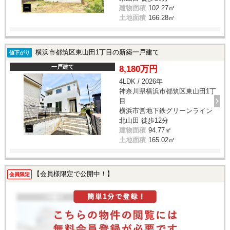
建物面積
102.27㎡
土地面積
166.28㎡
横浜市都筑区東山田1丁目の新築一戸建て
値下がり
一戸建て
8,180万円
4LDK / 2026年
神奈川県横浜市都筑区東山田1丁
目
横浜市営地下鉄グリーンライン
北山田 徒歩12分
建物面積
94.77㎡
土地面積
165.02㎡
【会員様限定で公開中！】
会員限定