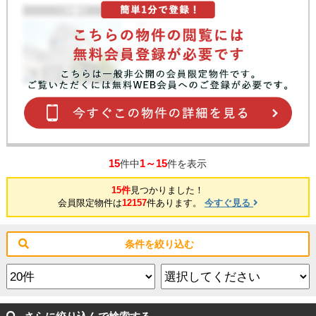
15
1～15
件中
件を表示
15件
見つかりました！
会員限定物件は
12157
件あります。
今すぐ見る
条件を絞り込む