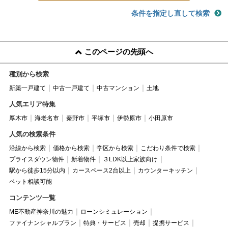
条件を指定し直して検索
このページの先頭へ
種別から検索
新築一戸建て
中古一戸建て
中古マンション
土地
人気エリア特集
厚木市
海老名市
秦野市
平塚市
伊勢原市
小田原市
人気の検索条件
沿線から検索
価格から検索
学区から検索
こだわり条件で検索
プライスダウン物件
新着物件
３LDK以上家族向け
駅から徒歩15分以内
カースペース2台以上
カウンターキッチン
ペット相談可能
コンテンツ一覧
ME不動産神奈川の魅力
ローンシミュレーション
ファイナンシャルプラン
特典・サービス
売却
提携サービス