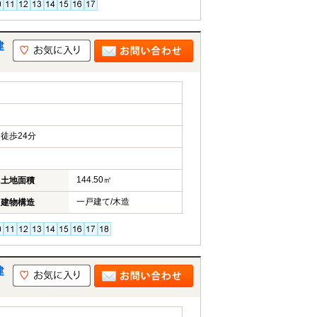
建
徒歩24分
144.50㎡
土地面積
一戸建て/木造
建物構造
建