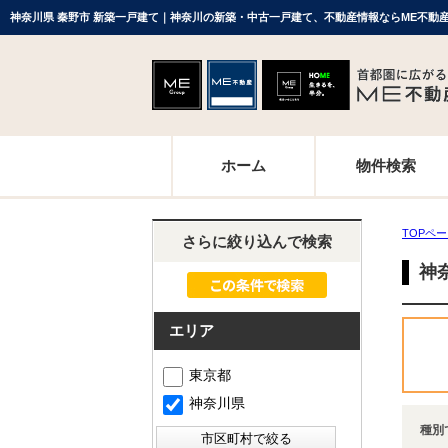
神奈川県 秦野市 新築一戸建て｜神奈川の新築・中古一戸建て、不動産情報ならME不動
ホーム
物件検索
TOPペ
さらに絞り込んで検索
神
エリア
東京都
神奈川県
種別