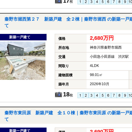
17
枚
秦野市堀西第２７ 新築戸建 全２棟｜秦野市堀西 の新築一戸
て
新築一戸建て
2,680万円
価格
神奈川県秦野市堀西
所在地
小田急小田原線 渋沢駅 
交通
4LDK
間取り
98.01㎡
建物面積
2026年10月
築年月
18
枚
秦野市東田原 新築戸建 全１０棟｜秦野市東田原 の新築一戸
て
新築一戸建て
2,690万円