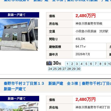
新築一戸建て
2,480万円
価格
神奈川県秦野市羽根
所在地
小田急小田原線 渋沢駅 
交通
4SLDK
間取り
94.77㎡
建物面積
2026年7月
築年月
30
枚
秦野市千村２丁目第１３ 新築戸建 全３棟｜秦野市千村2丁目
新築一戸建て
新築一戸建て
2,480万円
価格
神奈川県秦野市千村2丁目
所在地