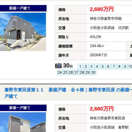
新築一戸建て
2,680万円
価格
神奈川県秦野市羽根
所在地
小田急小田原線 渋沢駅 
交通
4SLDK
間取り
104.48㎡
建物面積
2026年7月
築年月
30
枚
秦野市東田原第１１ 新築戸建 全４棟｜秦野市東田原 の新築
戸建て
新築一戸建て
2,680万円
価格
神奈川県秦野市東田原
所在地
小田急小田原線 秦野駅 
交通