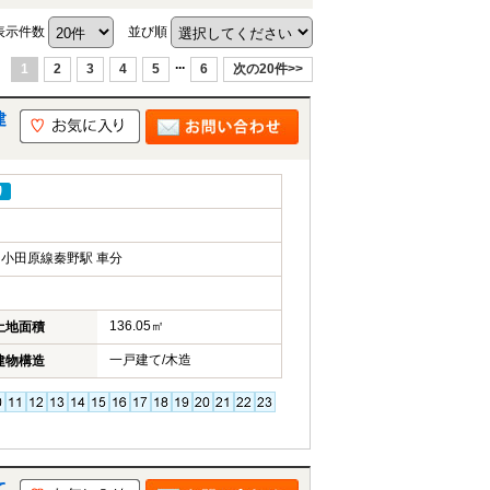
表示件数
並び順
...
1
2
3
4
5
6
次の20件>>
建
り
小田原線秦野駅 車分
136.05㎡
土地面積
一戸建て/木造
建物構造
て