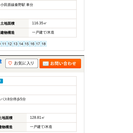
小田原線秦野駅 車分
116.35㎡
土地面積
一戸建て/木造
建物構造
建
り
バス8分停歩5分
128.81㎡
土地面積
一戸建て/木造
建物構造