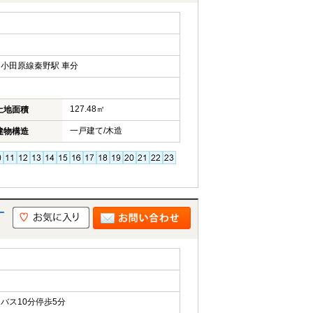
小田原線秦野駅 車分
127.48㎡
土地面積
一戸建て/木造
建物構造
一
バス10分停歩5分