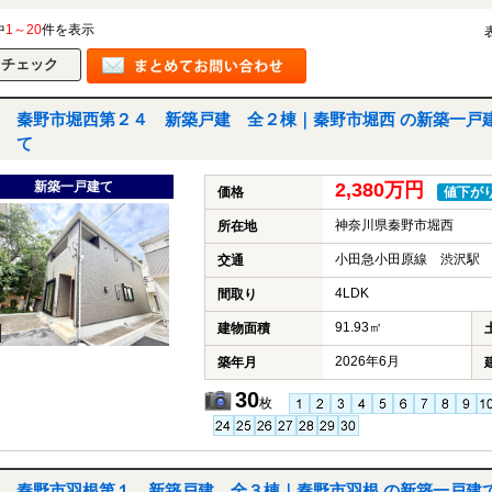
中
1～20
件を表示
秦野市堀西第２４ 新築戸建 全２棟｜秦野市堀西 の新築一戸
て
新築一戸建て
2,380万円
価格
値下が
神奈川県秦野市堀西
所在地
小田急小田原線 渋沢駅 
交通
4LDK
間取り
91.93㎡
建物面積
2026年6月
築年月
30
枚
秦野市羽根第１ 新築戸建 全３棟｜秦野市羽根 の新築一戸建