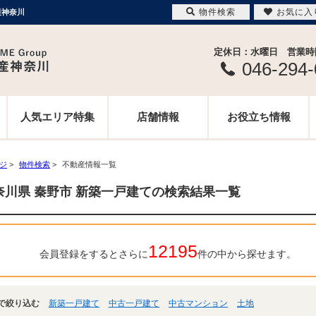
物件検索
お気に入
産神奈川
定休日：水曜日 営業時間 
046-294
人気エリア特集
店舗情報
お役立ち情報
ージ
>
物件検索
>
不動産情報一覧
奈川県 秦野市 新築一戸建ての検索結果一覧
12195
会員登録をするとさらに
件の中から探せます。
で絞り込む
新築一戸建て
中古一戸建て
中古マンション
土地