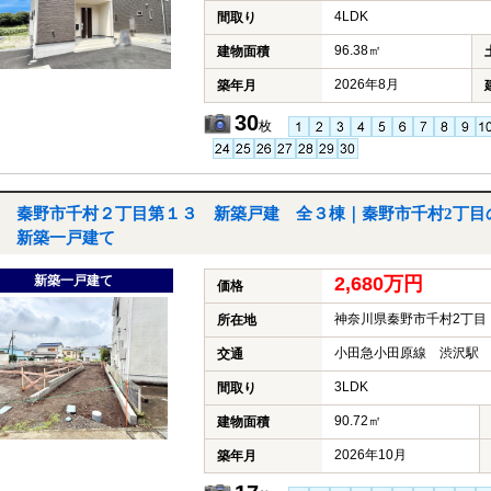
4LDK
間取り
96.38㎡
建物面積
2026年8月
築年月
30
枚
秦野市千村２丁目第１３ 新築戸建 全３棟｜秦野市千村2丁目
新築一戸建て
新築一戸建て
2,680万円
価格
神奈川県秦野市千村2丁目
所在地
小田急小田原線 渋沢駅 
交通
3LDK
間取り
90.72㎡
建物面積
2026年10月
築年月