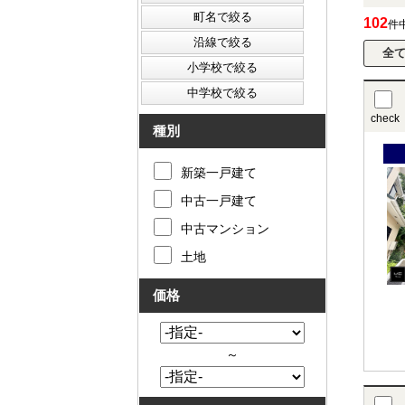
102
件
check
種別
新築一戸建て
中古一戸建て
中古マンション
土地
価格
～