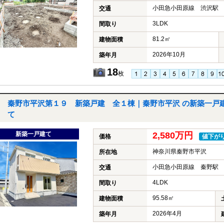
小田急小田原線 渋沢駅 
交通
3LDK
間取り
81.2㎡
建物面積
2026年10月
築年月
18
枚
秦野市平沢第１９ 新築戸建 全１棟｜秦野市平沢 の新築一戸
て
新築一戸建て
2,580万円
価格
値下が
神奈川県秦野市平沢
所在地
小田急小田原線 秦野駅 
交通
4LDK
間取り
95.58㎡
建物面積
2026年4月
築年月