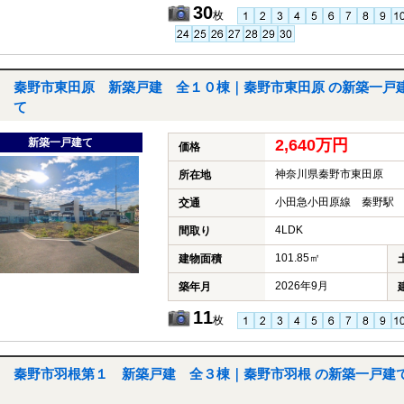
30
枚
秦野市東田原 新築戸建 全１０棟｜秦野市東田原 の新築一戸
て
新築一戸建て
2,640万円
価格
神奈川県秦野市東田原
所在地
小田急小田原線 秦野駅 
交通
4LDK
間取り
101.85㎡
建物面積
2026年9月
築年月
11
枚
秦野市羽根第１ 新築戸建 全３棟｜秦野市羽根 の新築一戸建