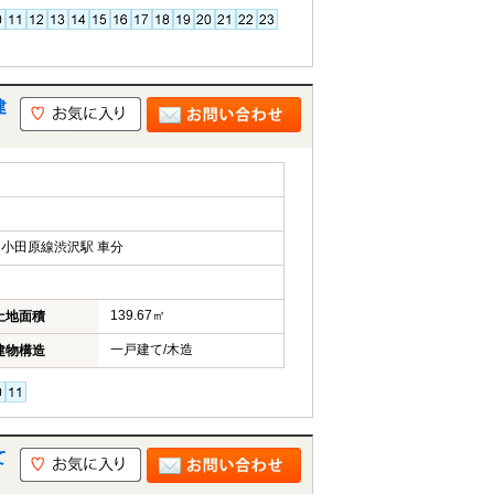
建
小田原線渋沢駅 車分
139.67㎡
土地面積
一戸建て/木造
建物構造
て