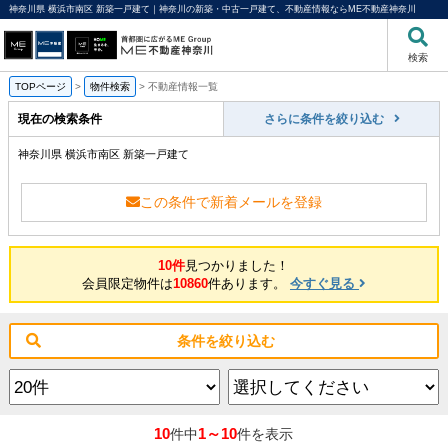
神奈川県 横浜市南区 新築一戸建て｜神奈川の新築・中古一戸建て、不動産情報ならME不動産神奈川
検索
TOPページ
>
物件検索
>
不動産情報一覧
現在の検索条件
さらに条件を絞り込む
神奈川県 横浜市南区 新築一戸建て
この条件で新着メールを登録
10件
見つかりました！
会員限定物件は
10860
件あります。
今すぐ見る
条件を絞り込む
10
1～10
件中
件を表示