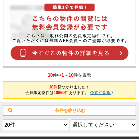
10
1～10
件中
件を表示
10件
見つかりました！
会員限定物件は
10860
件あります。
今すぐ見る
条件を絞り込む