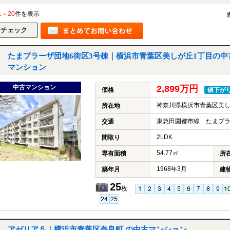
1～20
件を表示
たまプラーザ団地6街区3号棟｜横浜市青葉区美しが丘1丁目の中
マンション
中古マンション
2,899万円
価格
値下が
神奈川県横浜市青葉区美し
所在地
東急田園都市線 たまプラ
交通
2LDK
間取り
54.77㎡
専有面積
所
1968年3月
築年月
建
25
枚
アゼリア５｜横浜市青葉区奈良町 の中古マンション