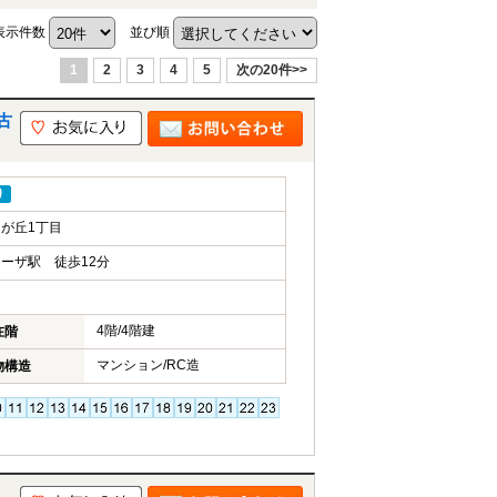
表示件数
並び順
1
2
3
4
5
次の20件>>
古
り
が丘1丁目
ーザ駅 徒歩12分
4階/4階建
在階
マンション/RC造
物構造