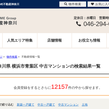
物件検索
お気に入
ME不動産神奈川
定休日：水曜日 営業時間 
046-294
人気エリア特集
店舗情報
お役立ち情報
ージ
>
物件検索
>
不動産情報一覧
奈川県 横浜市青葉区 中古マンションの検索結果一覧
12157
会員登録をするとさらに
件の中から探せます。
で絞り込む
新築一戸建て
中古一戸建て
中古マンション
土地