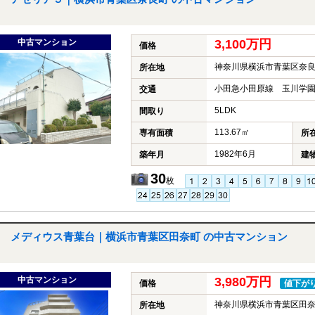
中古マンション
3,100万円
価格
神奈川県横浜市青葉区奈
所在地
小田急小田原線 玉川学園
交通
5LDK
間取り
113.67㎡
専有面積
所
1982年6月
築年月
建
30
枚
メディウス青葉台｜横浜市青葉区田奈町 の中古マンション
中古マンション
3,980万円
価格
値下が
神奈川県横浜市青葉区田
所在地