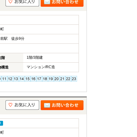
良町
前駅 徒歩9分
1階/3階建
在階
マンション/RC造
物構造
り
奈町