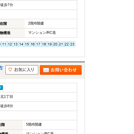
徒歩7分
2階/6階建
在階
マンション/RC造
物構造
古
り
北1丁目
徒歩8分
5階/6階建
在階
マンション/RC造