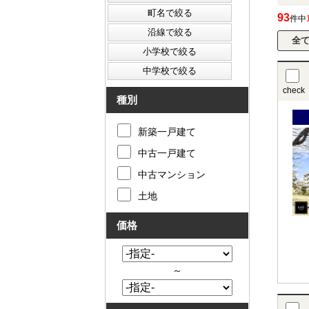
93
件中
check
種別
新築一戸建て
中古一戸建て
中古マンション
土地
価格
～