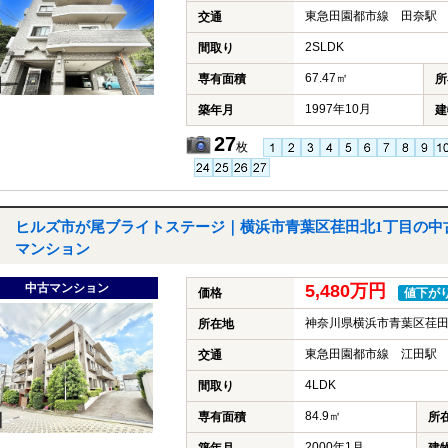
東急田園都市線 田奈駅 
交通
2SLDK
間取り
67.47㎡
専有面積
所
1997年10月
築年月
建
27
枚
ヒルズ市が尾ブライトステージ｜横浜市青葉区荏田北1丁目の中
マンション
中古マンション
5,480万円
価格
値下が
神奈川県横浜市青葉区荏田
所在地
東急田園都市線 江田駅 
交通
4LDK
間取り
84.9㎡
専有面積
所
2000年1月