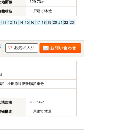
129.73㎡
土地面積
一戸建て/木造
建物構造
建
目
駅 小田原線伊勢原駅 車分
283.54㎡
土地面積
一戸建て/木造
建物構造