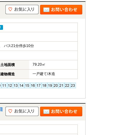
り
 バス21分停歩10分
79.20㎡
土地面積
一戸建て/木造
建物構造
目