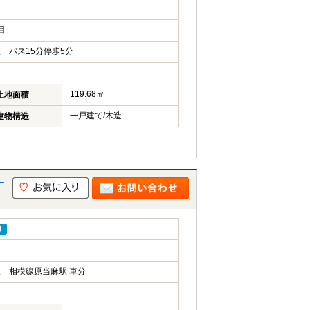
目
 バス15分停歩5分
119.68㎡
土地面積
一戸建て/木造
建物構造
一
り
 相模線原当麻駅 車分