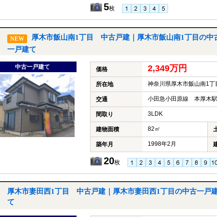
5
枚
厚木市飯山南1丁目 中古戸建｜厚木市飯山南1丁目の中
NEW
一戸建て
中古一戸建て
2,349万円
価格
神奈川県厚木市飯山南1丁
所在地
小田急小田原線 本厚木駅
交通
3LDK
間取り
82㎡
建物面積
1998年2月
築年月
20
枚
厚木市妻田西1丁目 中古戸建｜厚木市妻田西1丁目の中古一戸
て