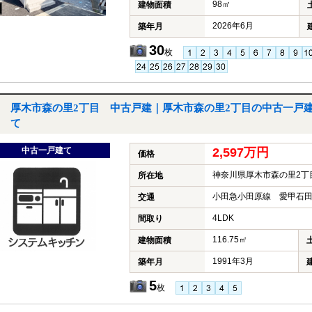
98㎡
建物面積
2026年6月
築年月
30
枚
厚木市森の里2丁目 中古戸建｜厚木市森の里2丁目の中古一戸
て
中古一戸建て
2,597万円
価格
神奈川県厚木市森の里2丁
所在地
小田急小田原線 愛甲石田
交通
4LDK
間取り
116.75㎡
建物面積
1991年3月
築年月
5
枚