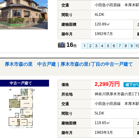
小田急小田原線 本厚木駅
交通
4LDK
間取り
120.89㎡
建物面積
1992年7月
築年月
16
枚
厚木市森の里 中古戸建｜厚木市森の里1丁目の中古一戸建て
中古一戸建て
2,299万円
価格
値下が
神奈川県厚木市森の里1丁
所在地
小田急小田原線 本厚木駅
交通
5LDK
間取り
119.65㎡
建物面積
1983年3月
築年月