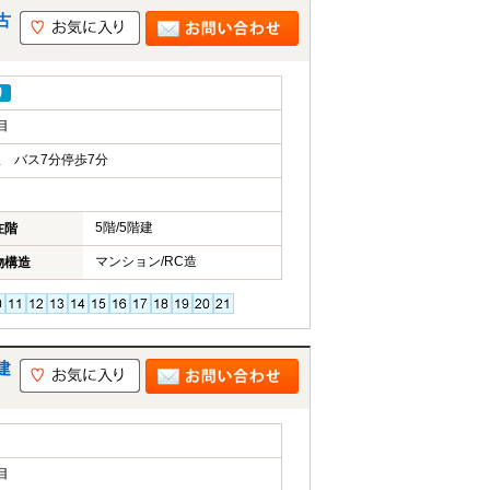
古
り
目
 バス7分停歩7分
5階/5階建
在階
マンション/RC造
物構造
建
目