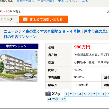
で絞り込む
新築一戸建て
中古一戸建て
中古マンション
土地
中
1～20
件を表示
ニューシティ森の里くすのき団地２８－４号棟｜厚木市森の里1
目の中古マンション
中古マンション
980万円
価格
神奈川県厚木市森の里1丁
所在地
小田急小田原線 本厚木駅
交通
4LDK
間取り
96.82㎡
専有面積
所
1985年3月
築年月
建
27
枚