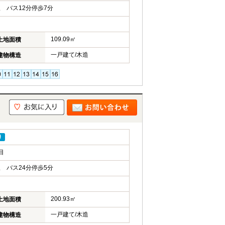
 バス12分停歩7分
109.09㎡
土地面積
一戸建て/木造
建物構造
り
目
 バス24分停歩5分
200.93㎡
土地面積
一戸建て/木造
建物構造