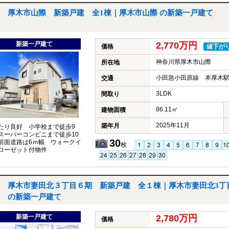
厚木市山際 新築戸建 全1棟｜厚木市山際 の新築一戸建て
新築一戸建て
2,770万円
価格
値下が
神奈川県厚木市山際
所在地
小田急小田原線 本厚木駅
交通
3LDK
間取り
86.11㎡
建物面積
2025年11月
築年月
たり良好 小学校まで徒歩9
スーパーコンビニまで徒歩10
30
前面道路は6ｍ幅 ウォークイ
枚
ローゼット付物件
厚木市妻田北３丁目６期 新築戸建 全１棟｜厚木市妻田北3丁
の新築一戸建て
新築一戸建て
2,780万円
価格