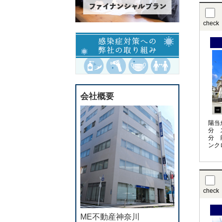
check
会社概要
陽当
分 
分 
ンク
check
ME不動産神奈川