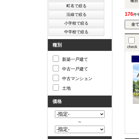
種別
176
件
種別
check
新築一戸建て
中古一戸建て
中古マンション
土地
価格
～