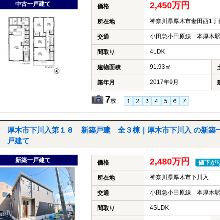
中古一戸建て
2,450万円
価格
神奈川県厚木市妻田西1丁
所在地
小田急小田原線 本厚木駅
交通
4LDK
間取り
91.93㎡
建物面積
2017年9月
築年月
7
枚
厚木市下川入第１８ 新築戸建 全３棟｜厚木市下川入 の新築
戸建て
新築一戸建て
2,480万円
価格
値下が
神奈川県厚木市下川入
所在地
小田急小田原線 本厚木駅
交通
4SLDK
間取り