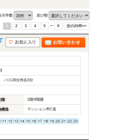
表示件数
並び順
...
1
2
3
4
5
9
次の20件>>
丁
目
 バス28分停歩3分
1階/4階建
在階
マンション/RC造
物構造