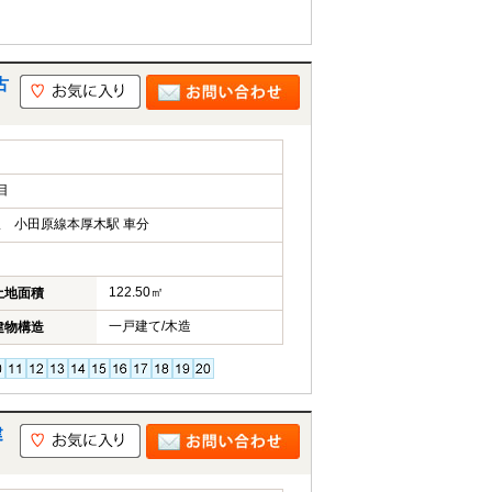
古
目
 小田原線本厚木駅 車分
122.50㎡
土地面積
一戸建て/木造
建物構造
建