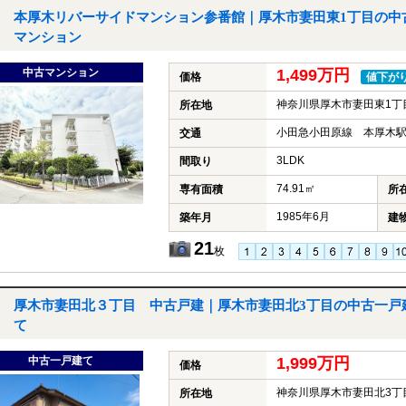
本厚木リバーサイドマンション参番館｜厚木市妻田東1丁目の中
マンション
中古マンション
1,499万円
価格
値下が
神奈川県厚木市妻田東1丁
所在地
小田急小田原線 本厚木駅
交通
3LDK
間取り
74.91㎡
専有面積
所
1985年6月
築年月
建
21
枚
厚木市妻田北３丁目 中古戸建｜厚木市妻田北3丁目の中古一戸
て
中古一戸建て
1,999万円
価格
神奈川県厚木市妻田北3丁
所在地