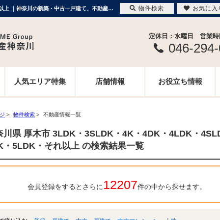
物件検索
お気に入
神奈川県 厚木市 3LDK・3SLDK・4K・4DK・4LDK・4SLDK・5K・5DK・5LDK・それ以上 ｜神奈川の新築・中古一戸建て、不動産情報ならME不動産神奈川
定休日：水曜日 営業時間 
046-294
人気エリア特集
店舗情報
お役立ち情報
ージ
>
物件検索
>
不動産情報一覧
川県 厚木市 3LDK・3SLDK・4K・4DK・4LDK・4SL
DK・5LDK・それ以上 の検索結果一覧
12207
会員登録をするとさらに
件の中から探せます。