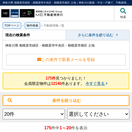
神奈川県 相模原市緑区・相模原市中央区・相模原市南区 土地｜神奈川の新築・中古一戸建て、不動産情報ならME不動産神奈川
検索
TOPページ
>
物件検索
>
不動産情報一覧
現在の検索条件
さらに条件を絞り込む
神奈川県 相模原市緑区・相模原市中央区・相模原市南区 土地
この条件で新着メールを登録
175件
見つかりました！
会員限定物件は
12146
件あります。
今すぐ見る
条件を絞り込む
175
1～20
件中
件を表示