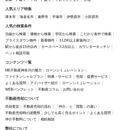
人気エリア特集
厚木市
海老名市
秦野市
平塚市
伊勢原市
小田原市
人気の検索条件
沿線から検索
価格から検索
学区から検索
こだわり条件で検索
プライスダウン物件
新着物件
３LDK以上家族向け
駅から徒歩15分以内
カースペース2台以上
カウンターキッチン
ペット相談可能
コンテンツ一覧
ME不動産神奈川の魅力
ローンシミュレーション
ファイナンシャルプラン
特典・サービス
売却
提携サービス
よくある質問
アドバイザー紹介
ローンシミュレーション
WEBパンフレット
不動産コラム
お問い合わせ
不動産売却について
売却査定
不動産売却の流れ
「仲介」と「買取」の違い
不動産売却時の諸費用
少しでも高く売るポイント
よくある質問
仲介手数料について
相続相談
弊社について