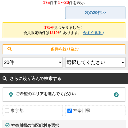
175
1～20
件中
件を表示
次の20件>>
175件
見つかりました！
会員限定物件は
12146
件あります。
今すぐ見る
条件を絞り込む
さらに絞り込んで検索する
ご希望のエリアを選んでください
東京都
神奈川県
神奈川県の市区町村を選択