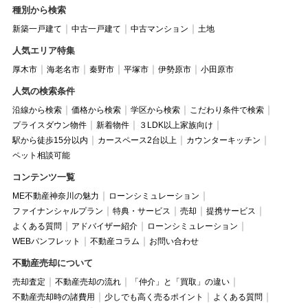
種別から検索
新築一戸建て
中古一戸建て
中古マンション
土地
人気エリア特集
厚木市
海老名市
秦野市
平塚市
伊勢原市
小田原市
人気の検索条件
沿線から検索
価格から検索
学区から検索
こだわり条件で検索
プライスダウン物件
新着物件
３LDK以上家族向け
駅から徒歩15分以内
カースペース2台以上
カウンターキッチン
ペット相談可能
コンテンツ一覧
ME不動産神奈川の魅力
ローンシミュレーション
ファイナンシャルプラン
特典・サービス
売却
提携サービス
よくある質問
アドバイザー紹介
ローンシミュレーション
WEBパンフレット
不動産コラム
お問い合わせ
不動産売却について
売却査定
不動産売却の流れ
「仲介」と「買取」の違い
不動産売却時の諸費用
少しでも高く売るポイント
よくある質問