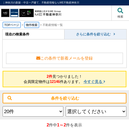
｜神奈川の新築・中古一戸建て、不動産情報ならME不動産神奈川
検索
TOPページ
>
物件検索
>
不動産情報一覧
現在の検索条件
さらに条件を絞り込む
この条件で新着メールを登録
2件
見つかりました！
会員限定物件は
12146
件あります。
今すぐ見る
条件を絞り込む
2
1～2
件中
件を表示