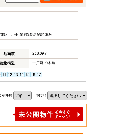
前駅 小田原線鶴巻温泉駅 車分
218.09㎡
土地面積
一戸建て/木造
建物構造
表示件数
並び順