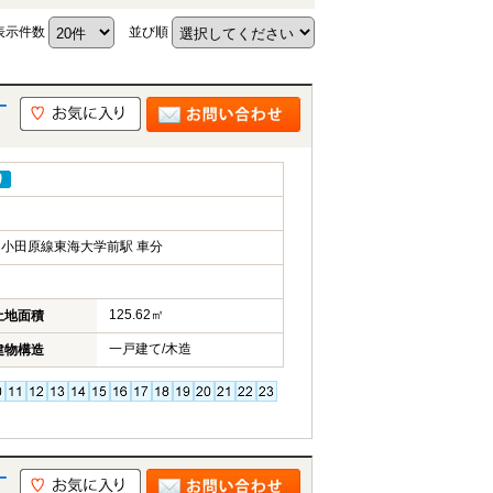
表示件数
並び順
一
り
小田原線東海大学前駅 車分
125.62㎡
土地面積
一戸建て/木造
建物構造
一