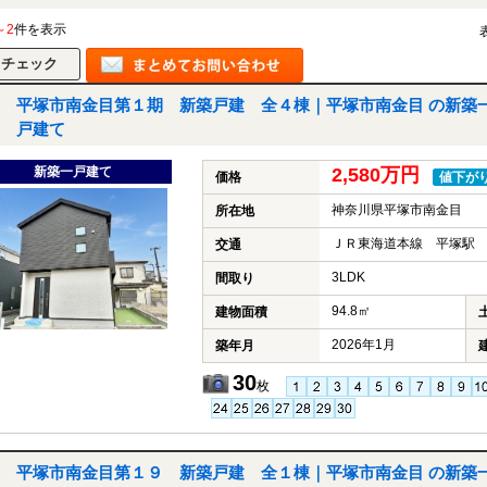
～2
件を表示
平塚市南金目第１期 新築戸建 全４棟｜平塚市南金目 の新築
戸建て
新築一戸建て
2,580万円
価格
値下が
神奈川県平塚市南金目
所在地
ＪＲ東海道本線 平塚駅 
交通
3LDK
間取り
94.8㎡
建物面積
2026年1月
築年月
30
枚
平塚市南金目第１９ 新築戸建 全１棟｜平塚市南金目 の新築