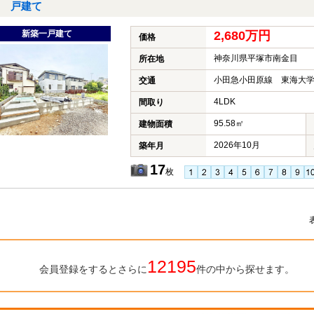
戸建て
新築一戸建て
2,680万円
価格
神奈川県平塚市南金目
所在地
小田急小田原線 東海大学
交通
4LDK
間取り
95.58㎡
建物面積
2026年10月
築年月
17
枚
12195
会員登録をするとさらに
件の中から探せます。