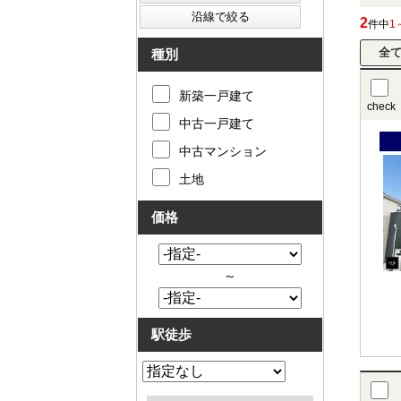
2
件中
1
種別
新築一戸建て
check
中古一戸建て
中古マンション
土地
価格
～
駅徒歩