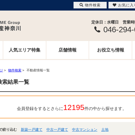
物件検索
お気に入
定休日：水曜日 営業時間 
046-294
人気エリア特集
店舗情報
お役立ち情報
ージ
>
物件検索
>
不動産情報一覧
検索結果一覧
12195
会員登録をするとさらに
件の中から探せます。
で絞り込む
新築一戸建て
中古一戸建て
中古マンション
土地