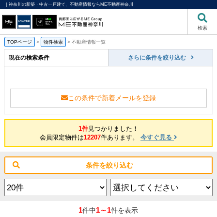
｜神奈川の新築・中古一戸建て、不動産情報ならME不動産神奈川
検索
TOPページ
>
物件検索
>
不動産情報一覧
現在の検索条件
さらに条件を絞り込む
この条件で新着メールを登録
1件
見つかりました！
会員限定物件は
12207
件あります。
今すぐ見る
条件を絞り込む
1
1～1
件中
件を表示