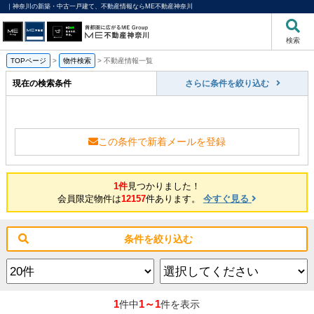
｜神奈川の新築・中古一戸建て、不動産情報ならME不動産神奈川
検索
TOPページ
>
物件検索
>
不動産情報一覧
現在の検索条件
さらに条件を絞り込む
この条件で新着メールを登録
1件
見つかりました！
会員限定物件は
12157
件あります。
今すぐ見る
条件を絞り込む
1
1～1
件中
件を表示