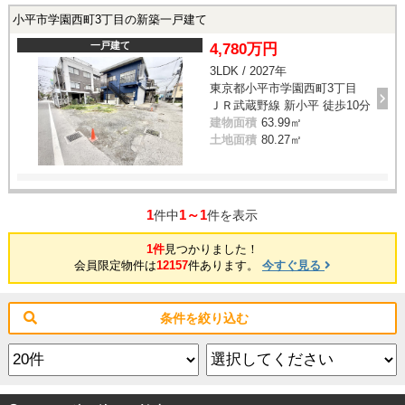
小平市学園西町3丁目の新築一戸建て
一戸建て
4,780万円
3LDK / 2027年
東京都小平市学園西町3丁目
ＪＲ武蔵野線 新小平 徒歩10分
建物面積
63.99㎡
土地面積
80.27㎡
1
1～1
件中
件を表示
1件
見つかりました！
会員限定物件は
12157
件あります。
今すぐ見る
条件を絞り込む