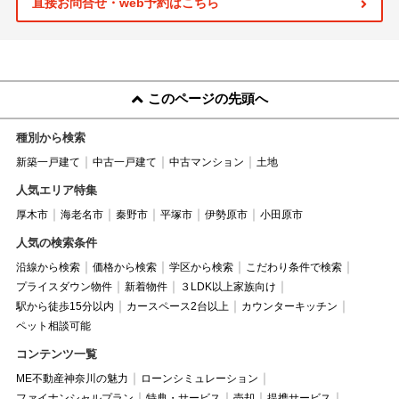
直接お問合せ・web予約はこちら
このページの先頭へ
種別から検索
新築一戸建て
中古一戸建て
中古マンション
土地
人気エリア特集
厚木市
海老名市
秦野市
平塚市
伊勢原市
小田原市
人気の検索条件
沿線から検索
価格から検索
学区から検索
こだわり条件で検索
プライスダウン物件
新着物件
３LDK以上家族向け
駅から徒歩15分以内
カースペース2台以上
カウンターキッチン
ペット相談可能
コンテンツ一覧
ME不動産神奈川の魅力
ローンシミュレーション
ファイナンシャルプラン
特典・サービス
売却
提携サービス