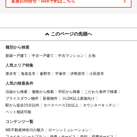
直接お問合せ・web予約はこちら
このページの先頭へ
種別から検索
新築一戸建て
中古一戸建て
中古マンション
土地
人気エリア特集
厚木市
海老名市
秦野市
平塚市
伊勢原市
小田原市
人気の検索条件
沿線から検索
価格から検索
学区から検索
こだわり条件で検索
プライスダウン物件
新着物件
３LDK以上家族向け
駅から徒歩15分以内
カースペース2台以上
カウンターキッチン
ペット相談可能
コンテンツ一覧
ME不動産神奈川の魅力
ローンシミュレーション
ファイナンシャルプラン
特典・サービス
売却
提携サービス