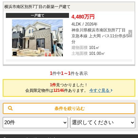
横浜市南区別所7丁目の新築一戸建て
一戸建て
4,480万円
4LDK / 2026年
神奈川県横浜市南区別所7丁目
京急本線 上大岡 バス11分停歩5
分
建物面積
101㎡
土地面積
101.00㎡
1
1～1
件中
件を表示
1件
見つかりました！
会員限定物件は
12146
件あります。
今すぐ見る
条件を絞り込む