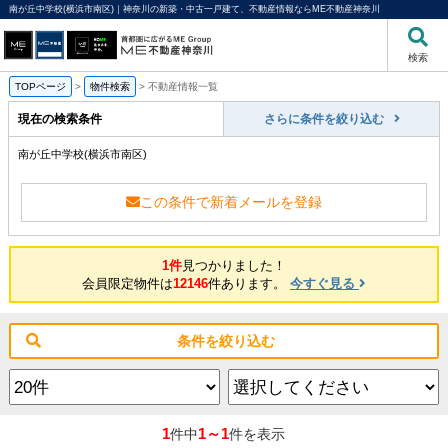
南が丘中学校(横浜市南区)｜神奈川の新築・中古一戸建て、不動産情報ならME不動産神奈川
検索
TOPページ
>
物件検索
>
不動産情報一覧
現在の検索条件
さらに条件を絞り込む
南が丘中学校(横浜市南区)
この条件で新着メールを登録
1件
見つかりました！
会員限定物件は
12146
件あります。
今すぐ見る
条件を絞り込む
1
1～1
件中
件を表示