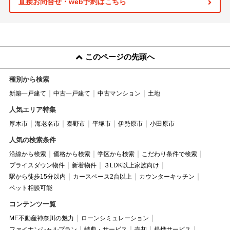
直接お問合せ・web予約はこちら
このページの先頭へ
種別から検索
新築一戸建て
中古一戸建て
中古マンション
土地
人気エリア特集
厚木市
海老名市
秦野市
平塚市
伊勢原市
小田原市
人気の検索条件
沿線から検索
価格から検索
学区から検索
こだわり条件で検索
プライスダウン物件
新着物件
３LDK以上家族向け
駅から徒歩15分以内
カースペース2台以上
カウンターキッチン
ペット相談可能
コンテンツ一覧
ME不動産神奈川の魅力
ローンシミュレーション
ファイナンシャルプラン
特典・サービス
売却
提携サービス